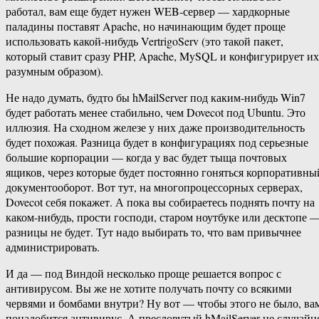
работал, вам еще будет нужен WEB-сервер — хардкорные
паладины поставят Apache, но начинающим будет проще
использовать какой-нибудь VertrigoServ (это такой пакет,
который ставит сразу PHP, Apache, MySQL и конфигурирует их
разумным образом).
Не надо думать, будто бы hMailServer под каким-нибудь Win7
будет работать менее стабильно, чем Dovecot под Ubuntu. Это
иллюзия. На сходном железе у них даже производительность
будет похожая. Разница будет в конфигурациях под серьезные
большие корпорации — когда у вас будет тыща почтовых
ящиков, через которые будет постоянно гоняться корпоративны
документооборот. Вот тут, на многопроцессорных серверах,
Dovecot себя покажет. А пока вы собираетесь поднять почту на
каком-нибудь, прости господи, старом ноутбуке или десктопе 
разницы не будет. Тут надо выбирать то, что вам привычнее
администрировать.
И да — под Виндой несколько проще решается вопрос с
антивирусом. Вы же не хотите получать почту со всякими
червями и бомбами внутри? Ну вот — чтобы этого не было, ва
понадобится антивирус. А пресловутый hMailServer не случайн