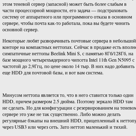
этом теневой сервер (запасной) может быть более слабым в
части процессорной мощности, его задача — подстраховать
систему от аппаратного или программного отказа в основном
сервере, чтобы почта как-то работала, пока вы будете чинить
основной сервер.
Некоторые любят разворачивать почтовые сервера в небольшой
конторе на компактных неттопах. Сейчас в продаже есть вполн
симпатичные неттопы Beelink Mini S, с памятью 8Гб/128Гб, на
базе мощного четырехъядерного чипсета Intel 11th Gen N5095 с
частотой до 2,9Ггц, по цене около 14 тыр. В них надо добавить
еще HDD для почтовой базы, и вот вам система.
Минусом неттопа является то, что в него ставится только один
HDD, причем размером 2.5 дюйма. Поэтому зеркало HDD там
не сделать. Но для конфигурации с резервированием на тенево
сервере это уже не так существенно. Либо можно делать
регулярные бэкапы на внешний HDD, прицепленный к неттоп
через USB3 или через сеть. Зато неттоп маленький и тихий.