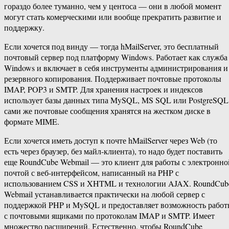
гораздо более туманно, чем у центоса — они в любой момент
могут стать комерческими или вообще прекратить развитие и
поддержку.
Если хочется под винду — тогда hMailServer, это бесплатный
почтовый сервер под платформу Windows. Работает как служба
Windows и включает в себя инструменты администрирования и
резервного копирования. Поддерживает почтовые протоколы
IMAP, POP3 и SMTP. Для хранения настроек и индексов
использует базы данных типа MySQL, MS SQL или PostgreSQL
сами же почтовые сообщения хранятся на жестком диске в
формате MIME.
Если хочется иметь доступ к почте hMailServer через Web (то
есть через браузер, без майл-клиента), то надо будет поставить
еще RoundCube Webmail — это клиент для работы с электронно
почтой с веб-интерфейсом, написанный на PHP с
использованием CSS и XHTML и технологии AJAX. RoundCub
Webmail устанавливается практически на любой сервер с
поддержкой PHP и MySQL и предоставляет возможность рабо
с почтовыми ящиками по протоколам IMAP и SMTP. Имеет
множество расширений. Естественно, чтобы RoundCube