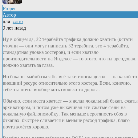
Proper
Автор
для
zorro
3 лет назад
Ну в общем да, 32 терабайта трафика должно хватить (кстати
уточни — они могут написать 32 терабита, это 4 терабайта,
стандартная уловка хостеров), и если хватало
производительности на Яндексе — то этого, что ты арендовал,
должно хватать за глаза.
Но бэкапы майлбазы я бы всё-таки иногда делал — на какой-то
внешний ресурс относительно этого хостера. Если, конечно,
тебе эта почта вообще хоть сколько-то дорога.
Обычно, если места хватает — я делал локальный бэкап, сжат
архиватором, и потом уже выкачивал эти сжатые фалы на
локальную файлопомойку. Так меньше веротяность сбоя в
бэкапах, быстрее сливается и меньше расход трафика, благо
почта жмётся хорошо.
Вообще пока почту забирали по POP3 на локальные клиенты 