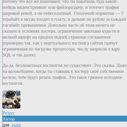
Потому что все же понимают, что ты накатишь туда какой-
нибудь видеостриминг или файлораздачу, и потечет трафик
широкой рекой, а он небесплатный. Типичный норматив — 5
терабайт в месяц входит в плату, и дальше по рублю за каждый
гигабайт превышения. Довольно часто об этом ничего не
сказано в условиях хостера, ограничение закопано куда-то в
мелкий шрифт на предпоследней странице соглашения
(примерно так, как у виртуального хостинга сайтов прячут
ограничения по нагрузке процессора, числу запросов к ядру
SQL и так далее).
Да-да, безлимитных хостингов не существует. Это сказка. Даже
на колокейшене, когда ты ставишь к хостеру своё собственное
железо, тебе будут резать трафик. Это такое грязное исподнее
хостингов.
Proper
Автор
для
zorro