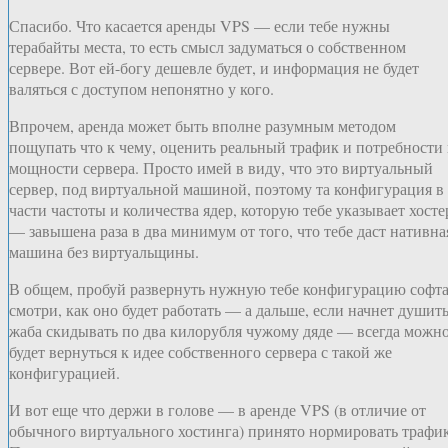
Спасибо. Что касается аренды VPS — если тебе нужны
терабайты места, то есть смысл задуматься о собственном
сервере. Вот ей-богу дешевле будет, и информация не будет
валяться с доступом непонятно у кого.
Впрочем, аренда может быть вполне разумным методом
пощупать что к чему, оценить реальный трафик и потребности 
мощности сервера. Просто имей в виду, что это виртуальный
сервер, под виртуальной машиной, поэтому та конфигурация в
части частоты и количества ядер, которую тебе указывает хосте
— завышена раза в два минимум от того, что тебе даст нативна
машина без виртуальщины.
В общем, пробуй развернуть нужную тебе конфигурацию софта
смотри, как оно будет работать — а дальше, если начнет душит
жаба скидывать по два килорубля чужому дяде — всегда можн
будет вернуться к идее собственного сервера с такой же
конфигурацией.
И вот еще что держи в голове — в аренде VPS (в отличие от
обычного виртуального хостинга) принято нормировать трафик