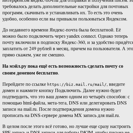
требовалось делать дополнительные настройки для почтовых
программ, скачивать и устанавливать их. То есть это очень
удобно, особенно если вы привыкли пользоваться Яндексом.
До недавнего времени Яндекс-почта была бесплатной. Её
можно было подключить через yandex connect. Однако теперь
почту включили в подписку Яндекс-360, и за удобство придётс
заплатить от 249 рублей в месяц, причем на пользователя. А это
прямо скажем, уже не смешно.
На мэйл.ру пока ещё есть возможность сделать почту со
своим доменом бесплатно
.
Перейдите по ссылке
, введите
https://biz.mail.ru/mail/
домен и нажмите кнопку Подключить. Далее нужно будет
подтвердить, что это ваш домен одним из четырёх способов: с
помощью html-файла, мета-тега, DNS или делегировать DNS
записи на mail.ru. После подтверждения домена нужно
прописать на DNS-сервере домена MX запись для mail.ru.
В целом после этого всё готово, но лучше еще сразу настроить
SPF-запись и DNS записи для работы DKIM, чтобы письма не