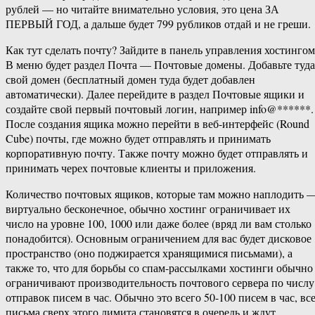
рублей — но читайте внимательно условия, это цена ЗА
ПЕРВЫЙ ГОД, а дальше будет 799 рубликов отдай и не греши.
Как тут сделать почту? Зайдите в панель управления хостингом
В меню будет раздел Почта — Почтовые домены. Добавьте туда
свой домен (бесплатный домен туда будет добавлен
автоматически). Далее перейдите в раздел Почтовые ящики и
создайте свой первый почтовый логин, например info@******.
После создания ящика можно перейти в веб-интерфейс (Round
Cube) почты, где можно будет отправлять и принимать
корпоративную почту. Также почту можно будет отправлять и
принимать черех почтовые клиенты и приложения.
Количество почтовых ящиков, которые там можно наплодить 
виртуально бесконечное, обычно хостинг ограничивает их
число на уровне 100, 1000 или даже более (вряд ли вам столько
понадобится). Основным ограничением для вас будет дисковое
пространство (оно поджирается хранящимися письмами), а
также то, что для борьбы со спам-рассылками хостинги обычно
ограничивают производительность почтового сервера по числу
отправок писем в час. Обычно это всего 50-100 писем в час, вс
письма сверх этого лимита становятся в очередь и ждут