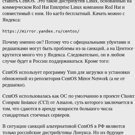
ставить CentOS. Это такой дистрибутив Linux, основанный на
коммерческом Red Hat Enterprise Linux компании Red Hat и
совместимый с ним. Но кагбэ бесплатный. Качать можно с
Яндекса:
https://mirror.yandex.ru/centos/
Почему именно он? Потому что с официальными убунтами и
редшапками могут быть проблемы из-за санкций, а на Центосе
крутится много что у Яндекса. Следовательно, он в любом
случае будет в России поддерживаться. Кроме того:
CentOS использует программу Yum для загрузки и установки
обновлений из репозитория CentOS Mirror Network (а не от
редшапки).
CentOS использовалась как ОС по умолчанию в проекте Cluster
Compute Instance (CCI) от Amazon, суть которого заключается в
том, что сдаются в аренду мощности большого числа
стандартных стоечных серверов.
В ситуации санкций альтернативой CentOS в РФ являются
только российские дистрибутивы Линукса. Но их будущее