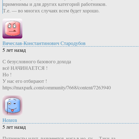
применимы и для других категорий работников.
Т.е. — во многих случаях всем будет хорошо.
Вячеслав-Константинович Стародубов
5 лет назад
С безусловного базового дохода
всё НАЧИНАЕТСЯ !
Но !
У нас его отбирают !
https://maxpark.com/community/7668/content/7263940
Henren
5 лет назад
Путинисты идут, разумеется, нага в но..гу… Таки да.