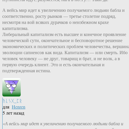
А вейсь мир идет к увеличению получаемого людьми бабла и
соответственно, росту рынков — третье столетие подряд,
несмотря на вой всяких дурачков о неизбежном крахе
капитализма.
Либеральный капитализм есть высшее и конечное проявление
человеческой сути, окончательное и бесповоротное решение
экономических и политических проблем человечества, вершин
эволюции сапиенсов как вида. Капитализм — или смерть. Ибо
человек человеку — не друг, товарищ и брат, и не волк, а в
первую очередь клиент. Это и есть окончательная и
подтвержденная истина.
ᚤᚳᛊᚷ_ᛈᚱ
для
Henren
5 лет назад
«А вейсь мир идет к увеличению получаемого людьми бабла и