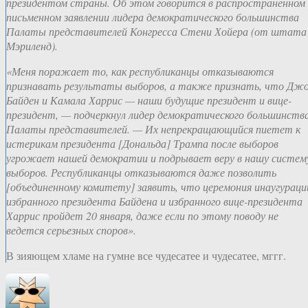
президентом страны. Об этом говорится в распространенном
письменном заявлении лидера демократического большинства
Палаты представителей Конгресса Стени Хойера (от штата
Мэриленд).
«Меня поражает то, как республиканцы отказываются
признавать результаты выборов, а также признать, что Дж
Байден и Камала Харрис — наши будущие президент и вице-
президент, — подчеркнул лидер демократического большинств
Палаты представителей. — Их непрекращающийся пиетет к
истерикам президента [Дональда] Трампа после выборов
угрожает нашей демократии и подрывает веру в нашу систем
выборов. Республиканцы отказываются даже позволить
[объединенному комитету] заявить, что церемония инаугураци
избранного президента Байдена и избранного вице-президента
Харрис пройдет 20 января, даже если по этому поводу не
ведется серьезных споров».
В зияющем хламе на гумне все чудесатее и чудесатее, мггг.