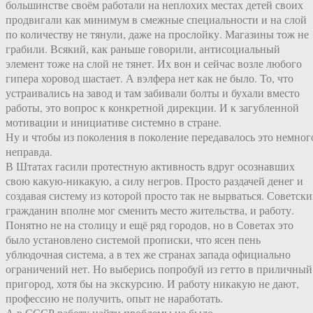
большинстве своём работали на неплохих местах детей своих
продвигали как минимум в смежные специальности и на слой
по количеству не тянули, даже на прослойку. Магазины тож не
грабили. Всякий, как раньше говорили, антисоциальный
элемент тоже на слой не тянет. Их вон и сейчас возле любого
гипера хоровод шастает. А вэлфера нет как не было. То, что
устраивались на завод и там забивали болты и бухали вместо
работы, это вопрос к конкретной дирекции. И к загубленной
мотивации и инициативе системно в стране.
Ну и чтобы из поколения в поколение передавалось это немног
неправда.
В Штатах гасили протестную активность вдруг осознавших
свою какую-никакую, а силу негров. Просто раздачей денег и
создавая систему из которой просто так не вырваться. Советск
гражданин вполне мог сменить место жительства, и работу.
Понятно не на столицу и ещё ряд городов, но в Советах это
было установлено системой прописки, что ясен пень
ублюдочная система, а в тех же странах запада официально
ограничений нет. Но выберись попробуй из гетто в приличный
пригород, хотя бы на экскурсию. И работу никакую не дают,
профессию не получить, опыт не наработать.
А в СССР работу найти проблемы не было.