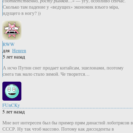
соответственно, росту рынков…»
— угу, особливо сейчас.
Сколько там падение у «ведущих» экономик взъого мiра,
идущего в ногу? ))
RWW
для
Henren
5 лет назад
А исчо Путин снег продает китайсам, эшелонами, поэтому
снега так мало стало зимой. Че творится…
FUnCKy
5 лет назад
Мне вот интересен был бы пример прям династий лоботрясов в
СССР. Ну так чтоб массово. Потому как диссиденты в