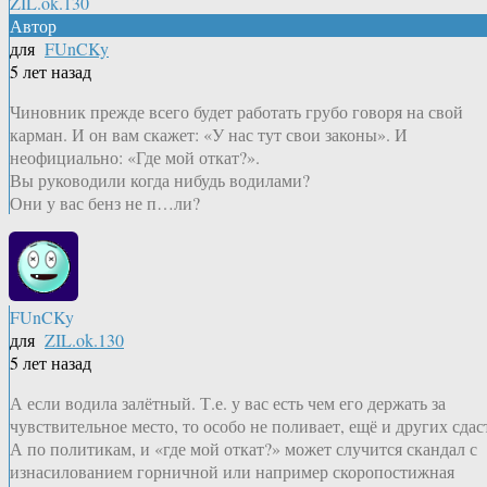
ZIL.ok.130
Автор
для
FUnCKy
5 лет назад
Чиновник прежде всего будет работать грубо говоря на свой
карман. И он вам скажет: «У нас тут свои законы». И
неофициально: «Где мой откат?».
Вы руководили когда нибудь водилами?
Они у вас бенз не п…ли?
FUnCKy
для
ZIL.ok.130
5 лет назад
А если водила залётный. Т.е. у вас есть чем его держать за
чувствительное место, то особо не поливает, ещё и других сдас
А по политикам, и «где мой откат?» может случится скандал с
изнасилованием горничной или например скоропостижная