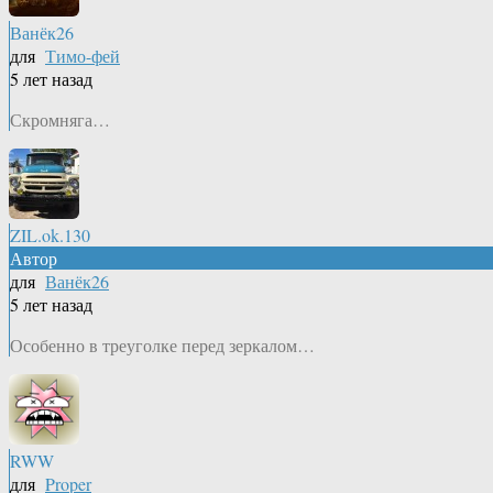
Ванёк26
для
Тимо-фей
5 лет назад
Скромняга…
ZIL.ok.130
Автор
для
Ванёк26
5 лет назад
Особенно в треуголке перед зеркалом…
RWW
для
Proper