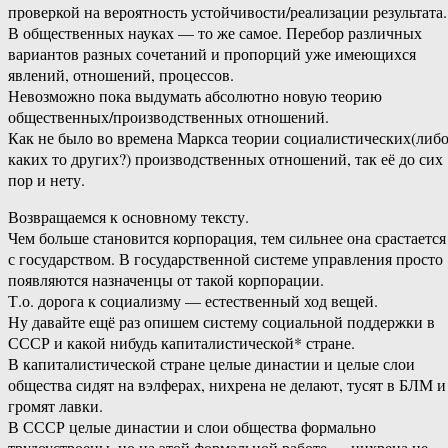
проверкой на вероятность устойчивости/реализации результата.
В общественных науках — то же самое. Перебор различных
вариантов разных сочетаний и пропорций уже имеющихся
явлений, отношений, процессов.
Невозможно пока выдумать абсолютно новую теорию
общественных/производственных отношений.
Как не было во времена Маркса теории социалистических(либ
каких то других?) производственных отношений, так её до сих
пор и нету.
Возвращаемся к основному тексту.
Чем больше становится корпорация, тем сильнее она срастается
с государством. В государственной системе управления просто
появляются назначенцы от такой корпорации.
Т.о. дорога к социализму — естественный ход вещей.
Ну давайте ещё раз опишем систему социальной поддержки в
СССР и какой нибудь капиталистической* стране.
В капиталистической стране целые династии и целые слои
общества сидят на вэлферах, нихрена не делают, тусят в БЛМ и
громят лавки.
В СССР целые династии и слои общества формально
трудоустроены, но на этой формальной работе — нихрена не