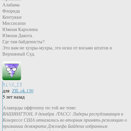
Алабама
Флорида
Кентукки
Миссисипи
Южная Каролина
Южная Дакота.
Где там байденисты?
Это вам не хухры-мухры, это иски от восьми штатов в
Верховный Суд.
ᚤᚳᛊᚷ_ᛈᚱ
для
ZIL.ok.130
5 лет назад
Алаверды оффтопну по той же теме:
ВАШИНГТОН, 8 декабря. /ТАСС/. Лидеры республиканцев в
Конгрессе США отказались во вторник принять резолюцию о
признании демократа Джозефа Байдена избранным