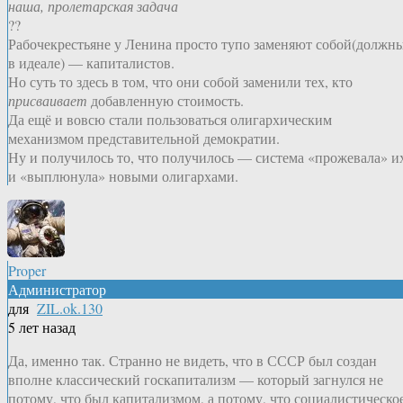
наша, пролетарская задача
??
Рабочекрестьяне у Ленина просто тупо заменяют собой(должн
в идеале) — капиталистов.
Но суть то здесь в том, что они собой заменили тех, кто
присваивает
добавленную стоимость.
Да ещё и вовсю стали пользоваться олигархическим
механизмом представительной демократии.
Ну и получилось то, что получилось — система «прожевала» и
и «выплюнула» новыми олигархами.
Proper
Администратор
для
ZIL.ok.130
5 лет назад
Да, именно так. Странно не видеть, что в СССР был создан
вполне классический госкапитализм — который загнулся не
потому, что был капитализмом, а потому, что социалистическо