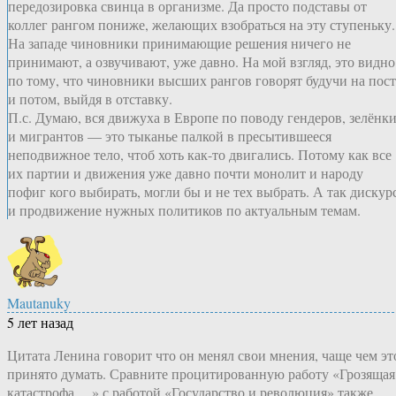
передозировка свинца в организме. Да просто подставы от
коллег рангом пониже, желающих взобраться на эту ступеньку.
На западе чиновники принимающие решения ничего не
принимают, а озвучивают, уже давно. На мой взгляд, это видно
по тому, что чиновники высших рангов говорят будучи на пос
и потом, выйдя в отставку.
П.с. Думаю, вся движуха в Европе по поводу гендеров, зелёнк
и мигрантов — это тыканье палкой в пресытившееся
неподвижное тело, чтоб хоть как-то двигались. Потому как все
их партии и движения уже давно почти монолит и народу
пофиг кого выбирать, могли бы и не тех выбрать. А так дискур
и продвижение нужных политиков по актуальным темам.
Mautanuky
5 лет назад
Цитата Ленина говорит что он менял свои мнения, чаще чем эт
принято думать. Сравните процитированную работу «Грозящая
катастрофа….» с работой «Государство и революция» также