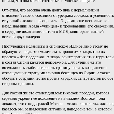
писала, что она может состояться в Москве в августе.
Отметим, что Москва очень долго шла к нормализации
отношений своего союзника с турецким соседом, и успешность
ее усилий сложно переоценить – Эрдоган, еще несколько лет
назад звавший Асада «убийцей» и требовавший его свержения,
в середине июля заявил, что его МИД занят организацией
встречи двух лидеров.
Протурецкие исламисты в сирийском Идлибе явно этому не
обрадуются, ведь это может стать прологом к закрытию их
проекта – без поддержки Анкары реинтеграция этих территор
в состав Сирии кажется неизбежной. Для Турции же это
возможность стабилизировать границу, начать возвращение
отягощающих страну миллионов беженцев из Сирии, а также
обсудить сотрудничество против курдских сепаратистов по обе
стороны границы.
Для России же это станет дипломатической победой, которая
серьезно укрепит ее положение на Ближнем Востоке – она
докажет, что с поддержкой Москвы можно «выплыть» даже из
казалось бы, безнадежной ситуации, наподобие той, в которой