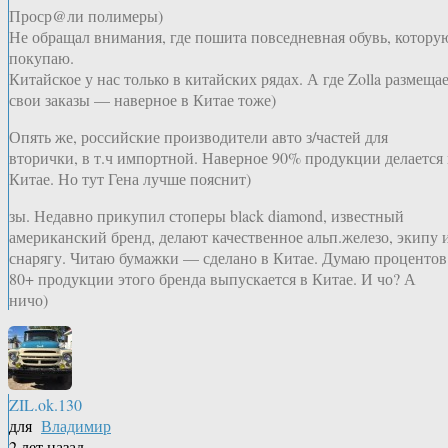
Проср@ли полимеры)
Не обращал внимания, где пошита повседневная обувь, котору
покупаю.
Китайское у нас только в китайских рядах. А где Zolla размеща
свои заказы — наверное в Китае тоже)
Опять же, российские производители авто з/частей для
вторички, в т.ч импортной. Наверное 90% продукции делается 
Китае. Но тут Гена лучше пояснит)
зы. Недавно прикупил стоперы black diamond, известный
американский бренд, делают качественное альп.железо, экипу 
снарягу. Читаю бумажки — сделано в Китае. Думаю процентов
80+ продукции этого бренда выпускается в Китае. И чо? А
ничо)
ZIL.ok.130
для
Владимир
2 лет назад