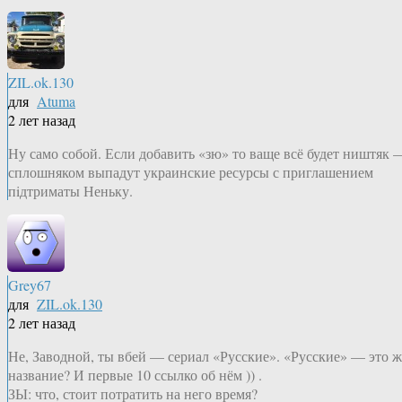
ZIL.ok.130
для
Atuma
2 лет назад
Ну само собой. Если добавить «зю» то ваще всё будет ништяк 
сплошняком выпадут украинские ресурсы с приглашением
пiдтриматы Неньку.
Grey67
для
ZIL.ok.130
2 лет назад
Не, Заводной, ты вбей — сериал «Русские». «Русские» — это ж
название? И первые 10 ссылко об нём )) .
ЗЫ: что, стоит потратить на него время?