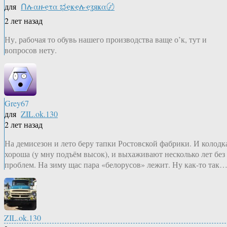
для
Ոሉαዙҿτα ಭҿҝҿሉҿʓяҝα〄
2 лет назад
Ну, рабочая то обувь нашего производства ваще о’к, тут и
вопросов нету.
Grey67
для
ZIL.ok.130
2 лет назад
На демисезон и лето беру тапки Ростовской фабрики. И колодк
хороша (у мну подъём высок), и выхаживают несколько лет без
проблем. На зиму щас пара «белорусов» лежит. Ну как-то так
ZIL.ok.130