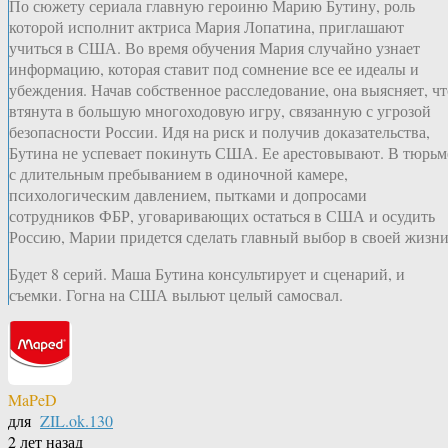
По сюжету сериала главную героиню Марию Бутину, роль
которой исполнит актриса Мария Лопатина, приглашают
учиться в США. Во время обучения Мария случайно узнает
информацию, которая ставит под сомнение все ее идеалы и
убеждения. Начав собственное расследование, она выясняет, чт
втянута в большую многоходовую игру, связанную с угрозой
безопасности России. Идя на риск и получив доказательства,
Бутина не успевает покинуть США. Ее арестовывают. В тюрьм
с длительным пребыванием в одиночной камере,
психологическим давлением, пытками и допросами
сотрудников ФБР, уговаривающих остаться в США и осудить
Россию, Марии придется сделать главный выбор в своей жизни
Будет 8 серий. Маша Бутина консультирует и сценарий, и
съемки. Гогна на США выльют целый самосвал.
MaPeD
для
ZIL.ok.130
2 лет назад