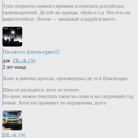
Тупо потратить немного времени и поискать российских
производителей. Да той же одежды, обуви и т.д. Что есть на
маркетплейсах. Потом — заказывай и радуйся жисте.
Ոሉαዙҿτα ಭҿҝҿሉҿʓяҝα〄
для
ZIL.ok.130
2 лет назад
Хожу в рабочих кроссах, произведены где то в Краснодаре.
Швы не расходятся, ноги не потеют.
По цене, можно покупать такие на сезон и на следующий год
новые. Хотя эти проживут по ощущениям, долго.
ZIL.ok.130