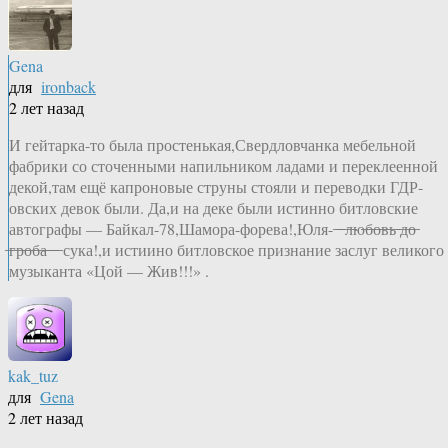
Gena
для
ironback
2 лет назад
И гейтарка-то была простенькая,Свердловчанка мебельной
фабрики со сточенными напильником ладами и переклеенной
декой,там ещё капроновые струны стояли и переводки ГДР-
овских девок были. Да,и на деке были истинно битловские
автографы — Байкал-78,Шамора-форева!,Юля- ̶ ̶ ̶л̶ю̶б̶о̶в̶ь̶ ̶д̶о̶
̶г̶р̶о̶б̶а̶ ̶ ̶ ̶ сука!,и истиино битловское признание заслуг великого
музыканта «Цой — Жив!!!» .
kak_tuz
для
Gena
2 лет назад