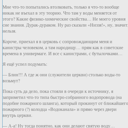
Мне что-то попытались втолковать, только я что-то вообще
никак не въехал в эту теорию. Что там у воды меняется от
этого? Какие физико-химические свойства… Не моего уровня
сие знания. Дурак-дураком. Ну раз сказали «Низзя!», ну, значит
нельзя.
Короче, приехал я в церковь с сопровождающим меня и
канистры человеком, а там народищу… прям как в советские
времена в универмаге. И все с канистрами, с бутылочками…
Я ещё успел подумать:
— Блин!!! А где ж они (служители церкви) столько воды-то
возьмут?
Пока суть да дело, пока стояли в очереди к источнику, я
заприметил что-то типа быстро-собранного водопровода (на
подобие пожарного шланга), который прокинут от ближайшег
пожарного (?) колодца «Водоканала» и прямо через двери
внутрь церкви.
— А-а! Ну тогда понятно, как они делают святую воду…