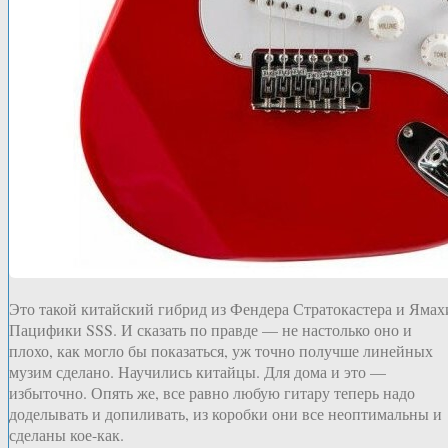
Это такой китайский гибрид из Фендера Стратокастера и Ямах
Пацифики SSS. И сказать по правде — не настолько оно и
плохо, как могло бы показаться, уж точно получше линейных
музим сделано. Научились китайцы. Для дома и это —
избыточно. Опять же, все равно любую гитару теперь надо
доделывать и допиливать, из коробки они все неоптимальны и
сделаны кое-как.