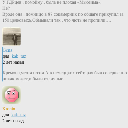
У ГДРцев , помойму , была не плохая «Мьюзима».
Не?
Вроде она , помницо в 87 сокамерник по общаге прикупил за
150 целковыхъ.Обмывали так , что чють не пропили….
Gena
для
kak_tuz
2 лет назад
Кремона,мечта поэта.А в немеццких гейтарах был совершенно
никак,может,и были отличные.
Kronin
для
kak_tuz
2 лет назад