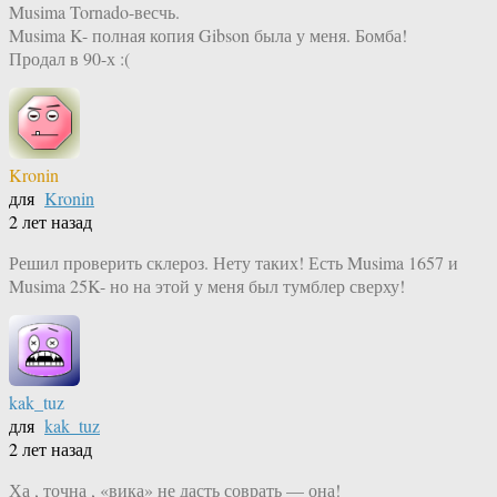
Musima Tornado-весчь.
Musima K- полная копия Gibson была у меня. Бомба!
Продал в 90-х :(
Kronin
для
Kronin
2 лет назад
Решил проверить склероз. Нету таких! Есть Musima 1657 и
Musima 25K- но на этой у меня был тумблер сверху!
kak_tuz
для
kak_tuz
2 лет назад
Ха , точна , «вика» не дасть соврать — она!