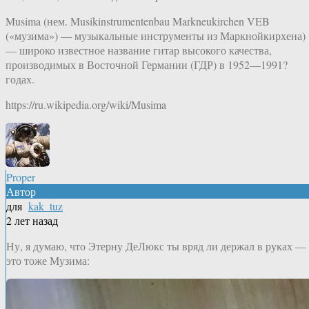
Musima (нем. Musikinstrumentenbau Markneukirchen VEB
(«музима») — музыкальные инструменты из Маркнойкирхена)
— широко известное название гитар высокого качества,
производимых в Восточной Германии (ГДР) в 1952—1991?
годах.
https://ru.wikipedia.org/wiki/Musima
Proper
Автор
для
kak_tuz
2 лет назад
Ну, я думаю, что Этерну ДеЛюкс ты вряд ли держал в руках — 
это тоже Музима: