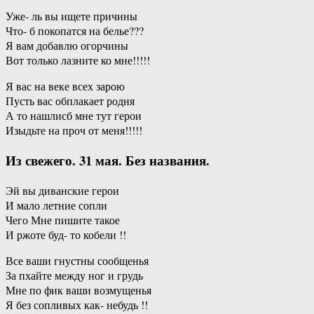
Уже- ль вы ищете причины
Что- б покопатся на белье???
Я вам добавлю огорчины
Вот только лазните ко мне!!!!!
Я вас на веке всех зарою
Пусть вас обплакает родня
А то нашлисб мне тут герои
Изыдьте на проч от меня!!!!!
Из свежего. 31 мая. Без названия.
Эй вы диванские герои
И мало летние сопли
Чего Мне пишите такое
И ржоте буд- то кобели !!
Все ваши гнустны сообщенья
За пхайте между ног и грудь
Мне по фик ваши возмущенья
Я без сопливых как- небудь !!