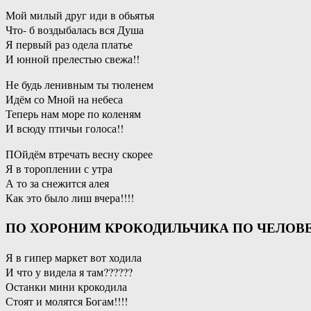
Мой милый друг иди в обьятья
Что- б воздыбалась вся Душа
Я первый раз одела платье
И юнной прелестью свежа!!
Не будь ленивным ты тюленем
Идём со Мной на небеса
Теперь нам море по коленям
И всюду птичьи голоса!!
ПОйдём втречать весну скорее
Я в тороплении с утра
А то за снежится алея
Как это было лиш вчера!!!!
ПО ХОРОНИМ КРОКОДИЛЬЧИКА ПО ЧЕЛОВЕЧ
Я в гипер маркет вот ходила
И что у видела я там??????
Останки мини крокодила
Стоят и молятся Богам!!!!