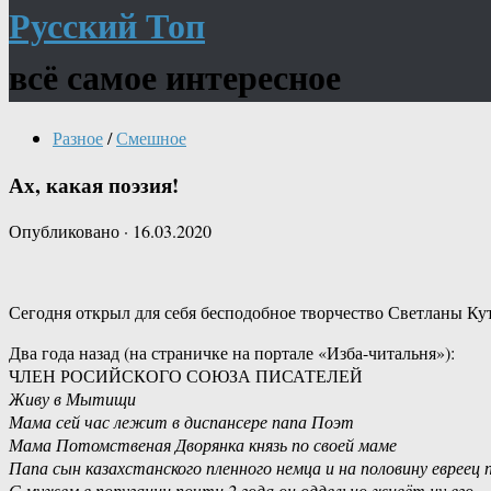
Русский Топ
всё самое интересное
Разное
/
Смешное
Ах, какая поэзия!
Опубликовано
·
16.03.2020
Сегодня открыл для себя бесподобное творчество Светланы Ку
Два года назад (на страничке на портале «Изба-читальня»):
ЧЛЕН РОСИЙСКОГО СОЮЗА ПИСАТЕЛЕЙ
Живу в Мытищи
Мама сей час лежит в диспансере папа Поэт
Мама Потомственая Дворянка князь по своей маме
Папа сын казахстанского пленного немца и на половину евреец 
С мужем в поругании почти 2 года он оддельно живёт ну его