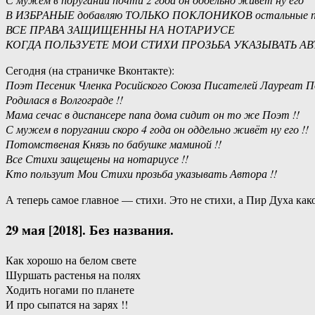
В ИЗБРАНЫЕ добавляю ТОЛЬКО ПОКЛОНИКОВ остальные 
ВСЕ ПРАВА ЗАЩИЩЕННЫ НА НОТАРИУСЕ
КОГДА ПОЛЬЗУЕТЕ МОИ СТИХИ ПРОЗЬБА УКАЗЫВАТЬ АВ
Сегодня (на страничке Вконтакте):
Поэт Песеник Членка Росийского Союза Писателей Лауреат По
Родилася в Волгограде !!
Мама сечас в диспансере папа дома сидит он то же Поэт !!
С мужем в поругании скоро 4 года он оддельно живёт ну его !!
Потомственая Князь по бабушке маминой !!
Все Стихи защещены на нотариусе !!
Кто пользуит Мои Стихи прозьба указывать Автора !!
А теперь самое главное — стихи. Это не стихи, а Пир Духа как
29 мая [2018]. Без названия.
Как хорошо на белом свете
Шуршать растенья на полях
Ходить ногами по планете
И про сыпатся на зарях !!