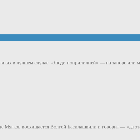
еликах в лучшем случае. «Люди поприличней» — на запоре или м
де Мягков восхищается Волгой Басилашвили и говорит — «да это