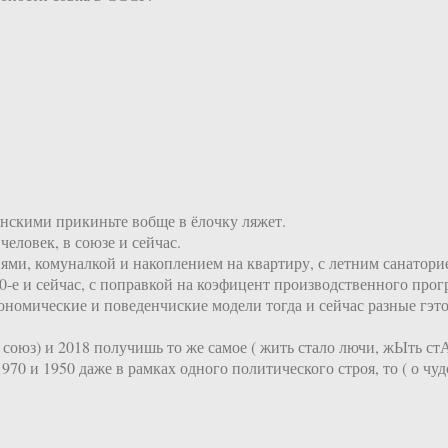
финскими прикиньте вобще в ёлочку ляжет.
еловек, в союзе и сейчас.
ями, комуналкой и накоплением на квартиру, с летним санаторие
-е и сейчас, с поправкой на коэфицент производственного прогр
экономические и поведенчиские модели тогда и сейчас разные гэ
не союз) и 2018 получишь то же самое ( жить стало лючи, жЫть с
970 и 1950 даже в рамках одного политического строя, то ( о чуд