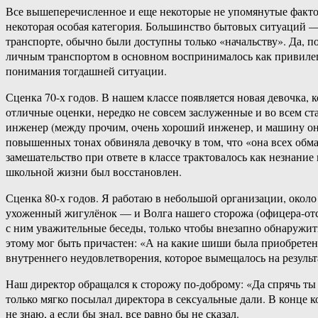
Все вышеперечисленное и еще некоторые не упомянутые факто
некоторая особая категория. Большинство бытовых ситуаций — п
транспорте, обычно были доступны только «начальству». Да, по
личным транспортом в основном воспринималось как привилеги
понимания тогдашней ситуации.
Сценка 70-х годов. В нашем классе появляется новая девочка,
отличные оценки, нередко не совсем заслуженные и во всем ста
инженер (между прочим, очень хороший инженер, и машину он 
повышенных тонах обвиняла девочку в том, что «она всех обман
замешательство при ответе в классе трактовалось как незнание
школьной жизни был восстановлен.
Сценка 80-х годов. Я работаю в небольшой организации, около
ухоженный жигулёнок — и Волга нашего сторожа (офицера-от
с ним уважительные беседы, только чтобы внезапно обнаружить
этому мог быть причастен: «А на какие шиши была приобретена
внутреннего неудовлетворения, которое вымещалось на резуль
Наш директор обращался к сторожу по-доброму: «Да спрячь ты 
только мягко посылал директора в сексуальные дали. В конце 
не знаю, а если бы знал, все равно бы не сказал.