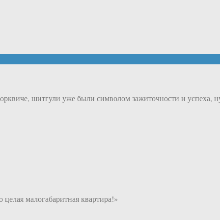
орквиче, шитгули уже были символом зажиточности и успеха, н
 целая малогабаритная квартира!»