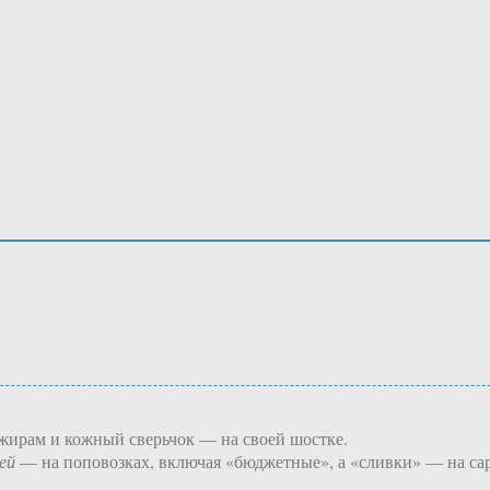
жирам и кожный сверьчок — на своей шостке.
ей
— на поповозках, включая «бюджетные», а «сливки» — на сар