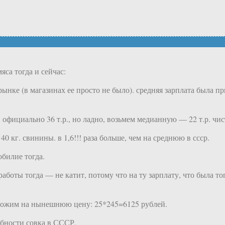
са тогда и сейчас:
рынке (в магазинах ее просто не было). средняя зарплата была п
 официально 36 т.р., но ладно, возьмем медианную — 22 т.р. чист
0 кг. свинины. в 1,6!!! раза больше, чем на среднюю в ссср.
обилие тогда.
боты тогда — не катит, потому что на ту зарплату, что была то
ножим на нынешнюю цену: 25*245=6125 рублей.
обности совка в СССР.