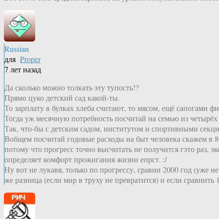
Russian
для
Proper
7 лет назад
Да сколько можно толкать эту тупость!?
Прямо цуко детский сад какой-ты.
То зарплату в булках хлеба считают, то мясом, ещё сапогами 
Тогда уж месячную потребность посчитай на семью из четырёх ч
Так, что-бы с детским садом, институтом и спортивными секци
Вобщем посчитай годовые расходы на быт человека скажем в 80
потому что прогресс точно высчитать не получится гэто раз, 
определяет комфорт прожигания жизни епрст. :/
Ну вот не лукавя, только по прогрессу, сравни 2000 год (уже 
же разница (если мир в труху не превратится) и если сравнить 1