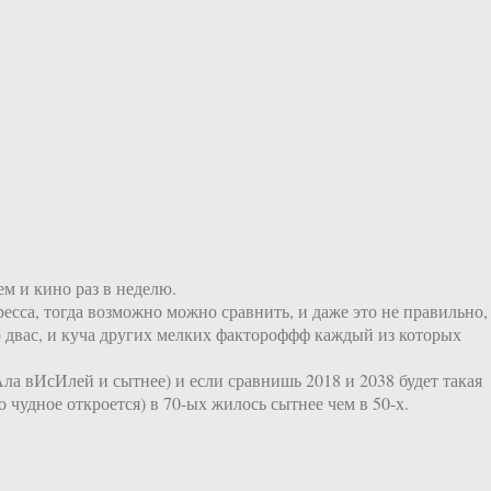
м и кино раз в неделю.
есса, тогда возможно можно сравнить, и даже это не правильно,
то двас, и куча других мелких фактороффф каждый из которых
тАла вИсИлей и сытнее) и если сравнишь 2018 и 2038 будет такая
о чудное откроется) в 70-ых жилось сытнее чем в 50-х.