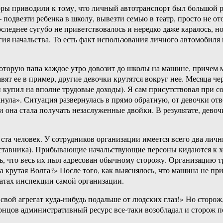
ры приводили к тому, что личный автотранспорт был большой ре
одвезти ребенка в школу, вывезти семью в театр, просто не ото
следнее сугубо не приветствовалось и нередко даже каралось, н
я начальства. То есть факт использования личного автомобиля
 которую папа каждое утро довозит до школы на машине, причем
вят ее в пример, другие девочки крутятся вокруг нее. Месяца ч
купил на вполне трудовые доходы). Я сам присутствовал при со
ула». Ситуация развернулась в прямо обратную, от девочки отве
 и она стала получать незаслуженные двойки. В результате, дево
 ста человек. У сотрудников организации имеется всего два ли
ставника). Прибывающие начальствующие персоны кидаются к х
, что весь их пыл адресован обычному сторожу. Организацию тр
 крутая Волга?» После того, как выяснялось, что машина не пр
татах инспекции самой организации.
свой агрегат куда-нибудь подальше от людских глаз!» Но сторо
концов административный ресурс все-таки возобладал и сторож 