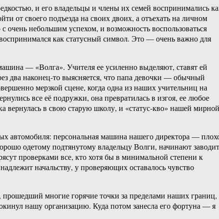
дкостью, и его владельцы и члены их семей воспринимались ка
йти от своего подъезда на своих двоих, а отъехать на личном
о с очень небольшим успехом, и возможность воспользоваться
 воспринимался как статусный символ. Это — очень важно для
 машина — «Волга». Учителя ее усиленно выделяют, ставят ей
ерез два наконец-то выясняется, что папа девочки — обычный
вершенно мерзкой сцене, когда одна из наших учительниц на
рнулись все её подружки, она превратилась в изгоя, ее любое
чка вернулась в свою старую школу, и «статус-кво» нашей мирно
чных автомобиля: персональная машина нашего директора — плох
орошо одетому подтянутому владельцу Волги, начинают заводи
ясут проверками все, кто хотя бы в минимальной степени к
инадлежит начальству, у проверяющих оставалось чувство
ж, прошедший многие горячие точки за пределами наших границ,
покинул нашу организацию. Куда потом занесла его фортуна — я