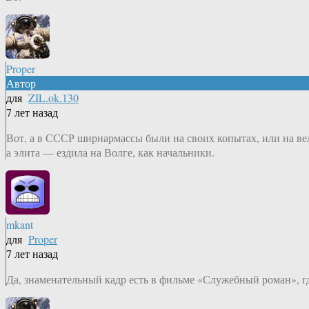
Proper
Автор
для
ZIL.ok.130
7 лет назад
Вот, а в СССР ширнармассы были на своих копытах, или на в
а элита — ездила на Волге, как начальники.
mkant
для
Proper
7 лет назад
Да, знаменательный кадр есть в фильме «Служебный роман», г