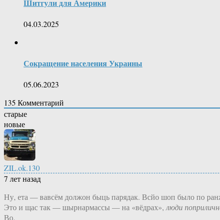
Шитгули для Америки
04.03.2025
Сокращение населения Украины
05.06.2023
135
Комментарий
старые
новые
ZIL.ok.130
7 лет назад
Ну, ета — вавсём должон быць парядак. Всйо шоп было по ран
Это и щас так — шырнармассы — на «вёдрах»,
люди поприличн
Во.