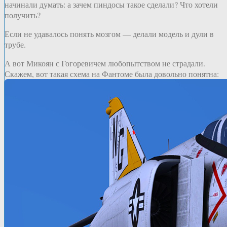
начинали думать: а зачем пиндосы такое сделали? Что хотели
получить?
Если не удавалось понять мозгом — делали модель и дули в
трубе.
А вот Микоян с Гогоревичем любопытством не страдали.
Скажем, вот такая схема на Фантоме была довольно понятна: