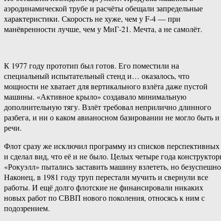
аэродинамической трубе и расчёты обещали запредельные
характеристики. Скорость не хуже, чем у F-4 — при
манёвренности лучше, чем у МиГ-21. Мечта, а не самолёт.
К 1977 году прототип был готов. Его поместили на
специальный испытательный стенд и… оказалось, что
мощности не хватает для вертикального взлёта даже пустой
машины. «Активное крыло» создавало минимальную
дополнительную тягу. Взлёт требовал неприлично длинного
разбега, и ни о каком авианосном базировании не могло быть и
речи.
Флот сразу же исключил программу из списков перспективных
и сделал вид, что её и не было. Целых четыре года конструкто
«Рокуэлл» пытались заставить машину взлететь, но безуспешно
Наконец, в 1981 году труп перестали мучить и свернули все
работы. И ещё долго флотские не финансировали никаких
новых работ по СВВП нового поколения, относясь к ним с
подозрением.