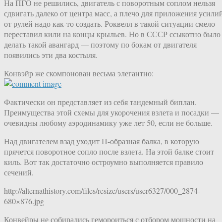
На ПГО не решились, двигатель с поворотным соплом нельзя
сдвигать далеко от центра масс, а плечо для приложения усили
от рулей надо как-то создать. Роквелл в такой ситуации смело
переставил кили на концы крыльев. Но в СССР ссыкотно было
делать такой авангард — поэтому по бокам от двигателя
появились эти два костыля.
Конвэйр же скомпонован весьма элегантно:
Фактически он представляет из себя тандемный биплан.
Преимущества этой схемы для укорочения взлета и посадки —
очевидны любому аэродинамику уже лет 50, если не больше.
Над двигателем взад уходит П-образная балка, в которую
прячется поворотное сопло после взлета. На этой балке стоит
киль. Вот так достаточно остроумно выполняется правило
сечений.
http://alternathistory.com/files/resize/users/user6327/000_2874-
680×876.jpg
Конвейры не собирались гемороиться с отбором мощности на