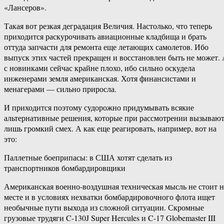
«Лансеров».
Такая вот резкая деградация Величия. Настолько, что теперь
приходится раскурочивать авиационные кладбища и брать
оттуда запчасти для ремонта еще летающих самолетов. Ибо
выпуск этих частей прекращен и восстановлен быть не может.
с новинками сейчас крайне плохо, ибо сильно оскудела
инженерами земля американская. Хотя финансистами и
менагерами — сильно приросла.
И приходится поэтому судорожно придумывать всякие
альтернативные решения, которые при рассмотрении вызываю
лишь громкий смех. А как еще реагировать, например, вот на
это:
Паллетные боеприпасы: в США хотят сделать из
транспортников бомбардировщики
Американская военно-воздушная техническая мысль не стоит н
месте и в условиях нехватки бомбардировочного флота ищет
необычные пути выхода из сложной ситуации. Скромные
грузовые трудяги C-130J Super Hercules и C-17 Globemaster III