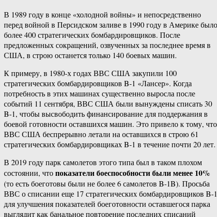
В 1989 году в конце «холодной войны» и непосредственно
перед войной в Персидском заливе в 1990 году в Америке был
более 400 стратегических бомбардировщиков. После
предложенных сокращений, озвученных за последнее время в
США, в строю останется только 140 боевых машин.
К примеру, в 1980-х годах ВВС США закупили 100
стратегических бомбардировщиков B-1 «Лансер». Когда
потребность в этих машинах существенно выросла после
событий 11 сентября, ВВС США были вынуждены списать 30
B-1, чтобы высвободить финансирование для поддержания в
боевой готовности оставшихся машин. Это привело к тому, что
ВВС США беспрерывно летали на оставшихся в строю 61
стратегических бомбардировщиках B-1 в течение почти 20 лет.
В 2019 году парк самолетов этого типа был в таком плохом
показатели боеспособности были менее 10%
состоянии, что
(то есть боеготовы были не более 6 самолетов B-1B). Просьба
ВВС о списании еще 17 стратегических бомбардировщиков B-
для улучшения показателей боеготовности оставшегося парка
выглядит как банальное повторение последних списаний