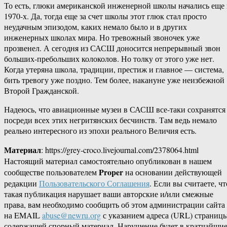
То есть, глюки американской инженерной школы начались еще 
1970-х. Да, тогда еще за счет школы этот глюк стал просто
неудачным эпизодом, каких немало было и в других
инженерных школах мира. Но тревожный звоночек уже
прозвенел. А сегодня из САСШ доносится непрерывный звон
больших-пребольших колоколов. Но толку от этого уже нет.
Когда утеряна школа, традиции, престиж и главное — система,
бить тревогу уже поздно. Тем более, накануне уже неизбежной
Второй Гражданской.
Надеюсь, что авиационные музеи в САСШ все-таки сохранятся
посреди всех этих негритянских бесчинств. Там ведь немало
реально интересного из эпохи реального Величия есть.
Материал
: https://grey-croco.livejournal.com/2378064.html
Настоящий материал самостоятельно опубликован в нашем
Proper
сообществе пользователем
на основании действующей
редакции
Пользовательского Соглашения
. Если вы считаете, чт
такая публикация нарушает ваши авторские и/или смежные
права, вам необходимо сообщить об этом администрации сайта
на EMAIL
abuse@newru.org
с указанием адреса (URL) страницы
содержащей спорный материал. Нарушение будет в кратчайши