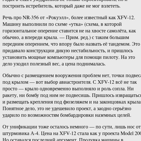
построить истребитель, который даже не мог взлететь.
Речь про NR-356 от «Рокуэлл», более известный как XFV-12.
Машину выполнили по схеме «утка» (схема, в которой
горизонтальное оперение ставится не на хвосте самолёта, как
обычно, а впереди крыла. — Прим. ред.) с таким большим
передним оперением, что впору было назвать её тандемом. Это
придавало конструкции дикую нестабильность, и пришлось
установить мощные компьютеры для помощи пилоту. На это
дело уходил полезный вес, а цена поднималась.
Обычно с размещением вооружения проблем нет, точки подвес
под крылом — вот выбор авиастроителя. С XFV-12 всё не так
просто — крыло одновременно выполняло и роль сопла. Ни
ракету, ни бомбу под ним не подвесишь. Пришлось извращатьс
и размещать крепления под фюзеляжем и на законцовках крыла
Понятное дело, это не удешевило проект, а заодно серьёзно
ударило по возможностям бомбардировки наземных целей.
От унификации тоже осталось немного — по сути, лишь нос от
штурмовика А-4. Цена на XFV-12 стала как у проекта Model 20
Но оставался последний аргумент. Продувка машины в