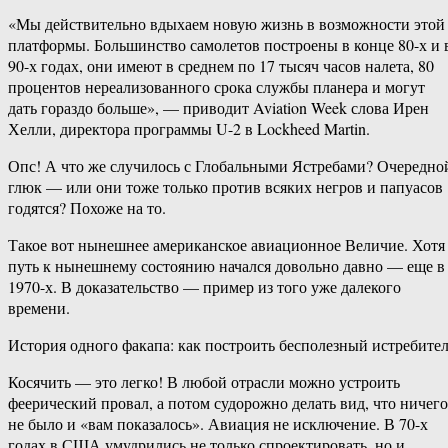
«Мы действительно вдыхаем новую жизнь в возможности этой
платформы. Большинство самолетов построены в конце 80-х и 
90-х годах, они имеют в среднем по 17 тысяч часов налета, 80
процентов нереализованного срока службы планера и могут
дать гораздо больше», — приводит Aviation Week слова Ирен
Хелли, директора программы U-2 в Lockheed Martin.
Опс! А что же случилось с Глобальными Ястребами? Очередно
глюк — или они тоже только против всяких негров и папуасов
годятся? Похоже на то.
Такое вот нынешнее американское авиационное Величие. Хотя
путь к нынешнему состоянию начался довольно давно — еще в
1970-х. В доказательство — пример из того уже далекого
времени.
История одного факапа: как построить бесполезный истребите
Косячить — это легко! В любой отрасли можно устроить
феерический провал, а потом судорожно делать вид, что ничего
не было и «вам показалось». Авиация не исключение. В 70-х
годах в США умудрились не только спроектировать, но и