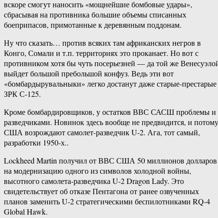
вскоре смогут наносить «мощнейшие бомбовые удары»,
сбрасывая на противника большие объемы списанных
боеприпасов, примотанные к деревянным поддонам.
Ну что сказать… против всяких там африканских негров в
Конго, Сомали и т.п. территориях это проканает. Но вот с
противником хотя бы чуть посерьезней — да той же Венесуэло
выйдет большой пребольшой конфуз. Ведь эти вот
«бомбардырувальныки» легко достанут даже старые-престарые
ЗРК С-125.
Кроме бомбардировщиков, у остатков ВВС САСШ проблемы и 
разведчиками. Новинок здесь вообще не предвидится, и потом
США возрождают самолет-разведчик U-2. Ага, тот самый,
разработки 1950-х..
Lockheed Martin получил от ВВС США 50 миллионов долларов
на модернизацию одного из символов холодной войны,
высотного самолета-разведчика U-2 Dragon Lady. Это
свидетельствует об отказе Пентагона от ранее озвученных
планов заменить U-2 стратегическими беспилотниками RQ-4
Global Hawk.