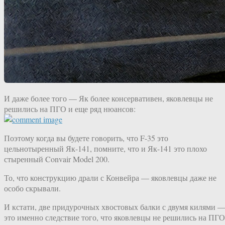
И даже более того — Як более консервативен, яковлевцы не
решились на ПГО и еще ряд нюансов:
Поэтому когда вы будете говорить, что F-35 это
цельнотыренный Як-141, помните, что и Як-141 это плохо
стыренный Convair Model 200.
То, что конструкцию драли с Конвейра — яковлевцы даже не
особо скрывали.
И кстати, две придурочных хвостовых балки с двумя килями 
это именно следствие того, что яковлевцы не решились на ПГО