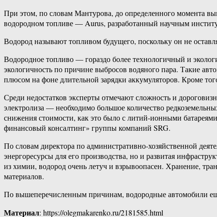
При этом, по словам Мантурова, до определенного момента вы
водородном топливе — Aurus, разработанный научным инстит
Водород называют топливом будущего, поскольку он не оставля
Водородное топливо — гораздо более технологичный и экологи
экологичность по причине выбросов водяного пара. Такие авт
плюсом на фоне длительной зарядки аккумуляторов. Кроме тог
Среди недостатков эксперты отмечают сложность и дороговизну
электролиза — необходимо большое количество редкоземельных
снижения стоимости, как это было с литий-ионными батареями
финансовый консалтинг» группы компаний SRG.
По словам директора по административно-хозяйственной деяте
энергоресурсы для его производства, но и развитая инфрастр
из химии, водород очень летуч и взрывоопасен. Хранение, тр
материалов.
По вышеперечисленным причинам, водородные автомобили ещё д
Материал
: https://olegmakarenko.ru/2181585.html