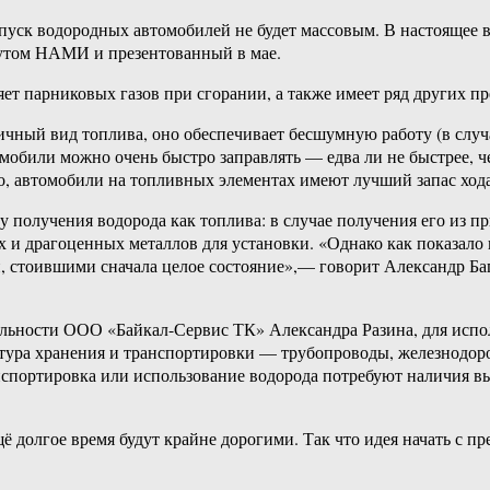
пуск водородных автомобилей не будет массовым. В настоящее в
утом НАМИ и презентованный в мае.
ет парниковых газов при сгорании, а также имеет ряд других п
чный вид топлива, оно обеспечивает бесшумную работу (в случ
омобили можно очень быстро заправлять — едва ли не быстрее, 
о, автомобили на топливных элементах имеют лучший запас хода
 получения водорода как топлива: в случае получения его из п
 и драгоценных металлов для установки. «Однако как показало 
, стоившими сначала целое состояние»,— говорит Александр Ба
льности ООО «Байкал-Сервис ТК» Александра Разина, для исполь
уктура хранения и транспортировки — трубопроводы, железнодор
анспортировка или использование водорода потребуют наличия 
олгое время будут крайне дорогими. Так что идея начать с пр