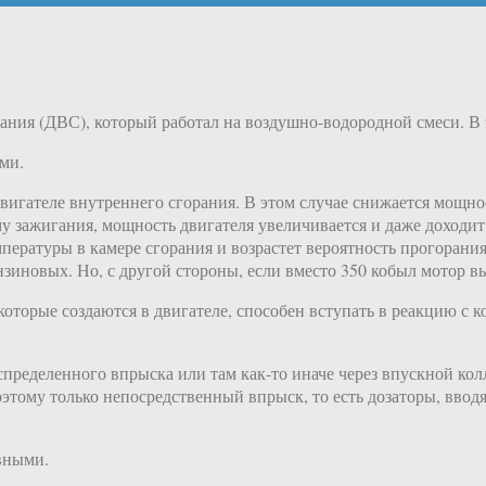
ания (ДВС), который работал на воздушно-водородной смеси. В 
ми.
двигателе внутреннего сгорания. В этом случае снижается мощн
у зажигания, мощность двигателя увеличивается и даже доходит
емпературы в камере сгорания и возрастет вероятность прогоран
иновых. Но, с другой стороны, если вместо 350 кобыл мотор выд
оторые создаются в двигателе, способен вступать в реакцию с 
спределенного впрыска или там как-то иначе через впускной ко
оэтому только непосредственный впрыск, то есть дозаторы, ввод
вными.