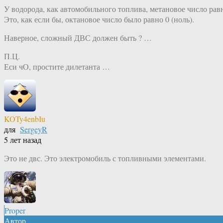
У водорода, как автомобильного топлива, метановое число равн
Это, как если бы, октановое число было равно 0 (ноль).
Наверное, сложный ДВС должен быть ? …
П.Ц.
Еси чО, простите дилетанта …
KOTy4enbIu
для
SergeyR
5 лет назад
Это не двс. Это электромобиль с топливными элементами.
Proper
Автор