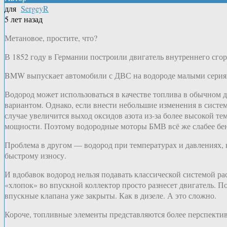
для
SergeyR
5 лет назад
Метановое, простите, что?
В 1852 году в Германии построили двигатель внутреннего сгор
BMW выпускает автомобили с ДВС на водороде малыми серия
Водород может использоваться в качестве топлива в обычном 
вариантом. Однако, если внести небольшие изменения в систем
случае увеличится выход оксидов азота из-за более высокой т
мощности. Поэтому водородные моторы БМВ всё же слабее бенз
Проблема в другом — водород при температурах и давлениях, к
быстрому износу.
И вдобавок водород нельзя подавать классической системой ра
«хлопок» во впускной коллектор просто разнесет двигатель. П
впускные клапана уже закрыты. Как в дизеле. А это сложно.
Короче, топливные элементы представляются более перспекти