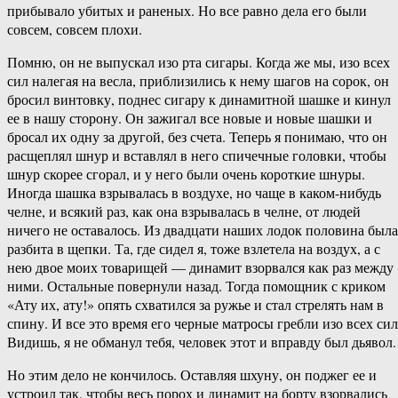
прибывало убитых и раненых. Но все равно дела его были
совсем, совсем плохи.
Помню, он не выпускал изо рта сигары. Когда же мы, изо всех
сил налегая на весла, приблизились к нему шагов на сорок, он
бросил винтовку, поднес сигару к динамитной шашке и кинул
ее в нашу сторону. Он зажигал все новые и новые шашки и
бросал их одну за другой, без счета. Теперь я понимаю, что он
расщеплял шнур и вставлял в него спичечные головки, чтобы
шнур скорее сгорал, и у него были очень короткие шнуры.
Иногда шашка взрывалась в воздухе, но чаще в каком-нибудь
челне, и всякий раз, как она взрывалась в челне, от людей
ничего не оставалось. Из двадцати наших лодок половина была
разбита в щепки. Та, где сидел я, тоже взлетела на воздух, а с
нею двое моих товарищей — динамит взорвался как раз между
ними. Остальные повернули назад. Тогда помощник с криком
«Ату их, ату!» опять схватился за ружье и стал стрелять нам в
спину. И все это время его черные матросы гребли изо всех сил
Видишь, я не обманул тебя, человек этот и вправду был дьявол.
Но этим дело не кончилось. Оставляя шхуну, он поджег ее и
устроил так, чтобы весь порох и динамит на борту взорвались