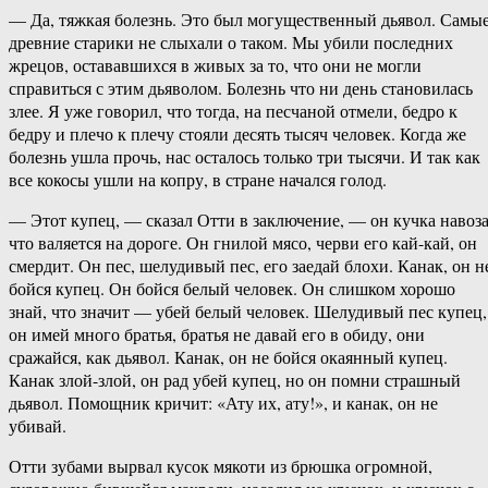
— Да, тяжкая болезнь. Это был могущественный дьявол. Самы
древние старики не слыхали о таком. Мы убили последних
жрецов, остававшихся в живых за то, что они не могли
справиться с этим дьяволом. Болезнь что ни день становилась
злее. Я уже говорил, что тогда, на песчаной отмели, бедро к
бедру и плечо к плечу стояли десять тысяч человек. Когда же
болезнь ушла прочь, нас осталось только три тысячи. И так как
все кокосы ушли на копру, в стране начался голод.
— Этот купец, — сказал Отти в заключение, — он кучка навоза
что валяется на дороге. Он гнилой мясо, черви его кай-кай, он
смердит. Он пес, шелудивый пес, его заедай блохи. Канак, он н
бойся купец. Он бойся белый человек. Он слишком хорошо
знай, что значит — убей белый человек. Шелудивый пес купец,
он имей много братья, братья не давай его в обиду, они
сражайся, как дьявол. Канак, он не бойся окаянный купец.
Канак злой-злой, он рад убей купец, но он помни страшный
дьявол. Помощник кричит: «Ату их, ату!», и канак, он не
убивай.
Отти зубами вырвал кусок мякоти из брюшка огромной,