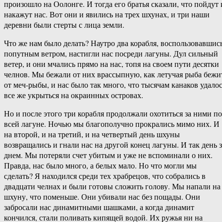
произошло на Оолонге. И тогда его братья сказали, что пойдут 
накажут нас. Вот они и явились на трех шхунах, и три наши
деревни были стерты с лица земли.
Что же нам было делать? Наутро два корабля, воспользовавшис
попутным ветром, настигли нас посреди лагуны. Дул сильный
ветер, и они мчались прямо на нас, топя на своем пути десятки
челнов. Мы бежали от них врассыпную, как летучая рыба бежи
от меч-рыбы, и нас было так много, что тысячам канаков удало
все же укрыться на окраинных островах.
Но и после этого три корабля продолжали охотиться за ними по
всей лагуне. Ночью мы благополучно прокрались мимо них. И
на второй, и на третий, и на четвертый день шхуны
возвращались и гнали нас на другой конец лагуны. И так день з
днем. Мы потеряли счет убитым и уже не вспоминали о них.
Правда, нас было много, а белых мало. Но что могли мы
сделать? Я находился среди тех храбрецов, что собрались в
двадцати челнах и были готовы сложить голову. Мы напали на
шхуну, что поменьше. Они убивали нас без пощады. Они
забросали нас динамитными шашками, а когда динамит
кончился, стали поливать кипящей водой. Их ружья ни на