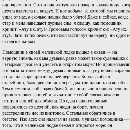
одновременно. Сотни наших тушили пожар и качали воду, когд
шхуна взлетела на воздух. И вот добыча, за которой мы гнались
ушла от нас, а сколько наших было убито! Даже и сейчас, когда 
стар и меня навещают дурные сны, я слышу, как помощник
кричит: «Ату их, ату!» Громовым голосом кричит он: «Ату их,
ату!» Зато из тех белых, кто был застигнут на берегу, ни один н
остался в живых.
Помощник в своей маленькой лодке вышел в океан — на
верную гибель, как мы думали, разве может такое суденышко с
четырьмя гребцами уцелеть в открытом море? Но прошел месяц
и в часы затишья между двумя ливнями в лагуну вошел корабль
и стал на якорь против нашей деревни. Король собрал
старейшин, было решено дня через два-три напасть на корабль.
Тем временем, соблюдая обычай, мы поплыли в наших челнах
приветствовать гостей и захватили с собой связки кокосов,
птицу и свиней для обмена. Но едва наши головные
поравнялись со шхуной, как люди на борту начали
расстреливать нас из винтовок. Остальные обратились в
бегство. Изо всех сил налегая на весла, я увидел помощника —
того, что в маленькой лодке бежал в открытое море: он