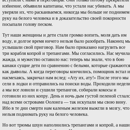
избиение, объявили капитаны, что устали нас убивать. А мы
уверяли их, что раскаиваемся, никогда мы больше не поднимем
руку на белого человека и в доказательство своей покорности
посыпали голову песком.
Тут наши женщины и дети стали громко вопить, моля дать им
воду, и долгое время ничего нельзя было разобрать. Наконец м
услышали свой приговор. Нам было приказано нагрузить все
три корабля копрой и трепангами. Мы согласились. Нас мучила
жажда, и мужество оставило нас: теперь мы знали, что в бою
канаки сущие дети по сравнению с белыми, которые сражаются
как дьяволы. А когда переговоры кончились, помощник встал и
насмехаясь, закричал нам вслед: «Ату их, ату!» После этого мы
сели в лодки и отправились на поиски воды. Проходили недели
а мы все ловили и сушили трепангов, собирали кокосы и
готовили из них копру. День и ночь дым густой пеленой стлалс
над всеми островами Оолонга — так искупали мы свою вину.
Ибо в те дни смерти нам каленым железом выжгли в мозгу, что
нельзя поднимать руку на белого человека.
Но вот трюмы шхун наполнились трепангами и копрой, а наши