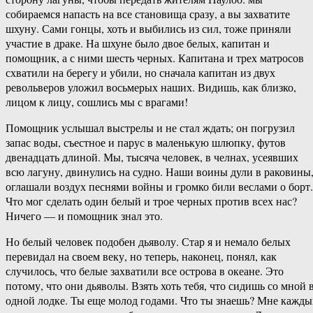
собираемся напасть на все становища сразу, а вы захватите
шхуну. Сами гонцы, хоть и выбились из сил, тоже приняли
участие в драке. На шхуне было двое белых, капитан и
помощник, а с ними шесть черных. Капитана и трех матросов
схватили на берегу и убили, но сначала капитан из двух
револьверов уложил восьмерых наших. Видишь, как близко,
лицом к лицу, сошлись мы с врагами!
Помощник услышал выстрелы и не стал ждать; он погрузил
запас воды, съестное и парус в маленькую шлюпку, футов
двенадцать длиной. Мы, тысяча человек, в челнах, усеявших
всю лагуну, двинулись на судно. Наши воины дули в раковины
оглашали воздух песнями войны и громко били веслами о борт.
Что мог сделать один белый и трое черных против всех нас?
Ничего — и помощник знал это.
Но белый человек подобен дьяволу. Стар я и немало белых
перевидал на своем веку, но теперь, наконец, понял, как
случилось, что белые захватили все острова в океане. Это
потому, что они дьяволы. Взять хоть тебя, что сидишь со мной 
одной лодке. Ты еще молод годами. Что ты знаешь? Мне кажд