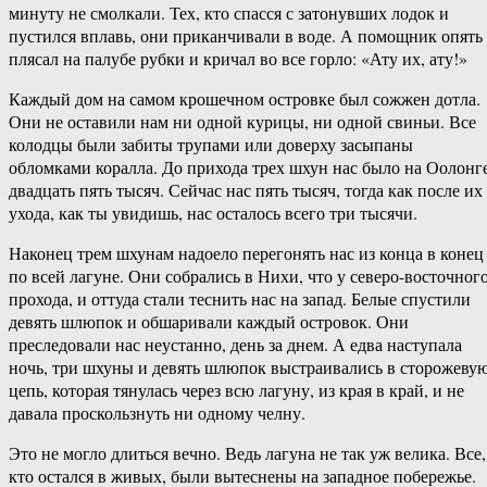
минуту не смолкали. Тех, кто спасся с затонувших лодок и
пустился вплавь, они приканчивали в воде. А помощник опять
плясал на палубе рубки и кричал во все горло: «Ату их, ату!»
Каждый дом на самом крошечном островке был сожжен дотла.
Они не оставили нам ни одной курицы, ни одной свиньи. Все
колодцы были забиты трупами или доверху засыпаны
обломками коралла. До прихода трех шхун нас было на Оолонг
двадцать пять тысяч. Сейчас нас пять тысяч, тогда как после их
ухода, как ты увидишь, нас осталось всего три тысячи.
Наконец трем шхунам надоело перегонять нас из конца в конец
по всей лагуне. Они собрались в Нихи, что у северо-восточног
прохода, и оттуда стали теснить нас на запад. Белые спустили
девять шлюпок и обшаривали каждый островок. Они
преследовали нас неустанно, день за днем. А едва наступала
ночь, три шхуны и девять шлюпок выстраивались в сторожеву
цепь, которая тянулась через всю лагуну, из края в край, и не
давала проскользнуть ни одному челну.
Это не могло длиться вечно. Ведь лагуна не так уж велика. Все,
кто остался в живых, были вытеснены на западное побережье.