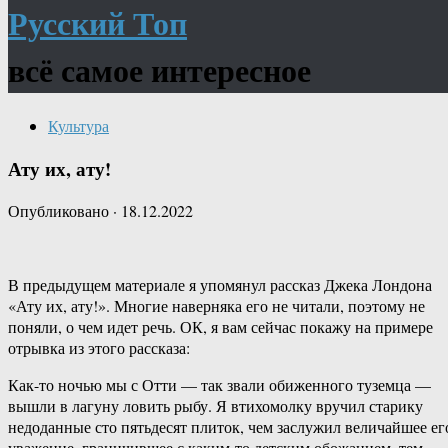
Русский Топ
всё самое интересное
Культура
Ату их, ату!
Опубликовано
·
18.12.2022
В предыдущем материале я упомянул рассказ Джека Лондона
«Ату их, ату!». Многие наверняка его не читали, поэтому не
поняли, о чем идет речь. ОК, я вам сейчас покажу на примере
отрывка из этого рассказа:
Как-то ночью мы с Отти — так звали обиженного туземца —
вышли в лагуну ловить рыбу. Я втихомолку вручил старику
недоданные сто пятьдесят плиток, чем заслужил величайшее ег
уважение, граничившее с каким-то детским обожанием, тем