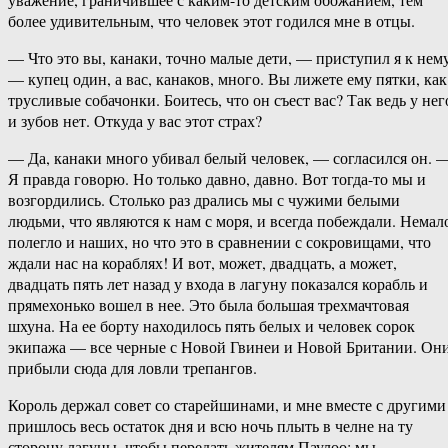
более удивительным, что человек этот годился мне в отцы.
— Что это вы, канаки, точно малые дети, — приступил я к нему
— купец один, а вас, канаков, много. Вы лижете ему пятки, как
трусливые собачонки. Боитесь, что он съест вас? Так ведь у нег
и зубов нет. Откуда у вас этот страх?
— Да, канаки много убивал белый человек, — согласился он. 
Я правда говорю. Но только давно, давно. Вот тогда-то мы и
возгордились. Столько раз дрались мы с чужими белыми
людьми, что являются к нам с моря, и всегда побеждали. Немал
полегло и наших, но что это в сравнении с сокровищами, что
ждали нас на кораблях! И вот, может, двадцать, а может,
двадцать пять лет назад у входа в лагуну показался корабль и
прямехонько вошел в нее. Это была большая трехмачтовая
шхуна. На ее борту находилось пять белых и человек сорок
экипажа — все черные с Новой Гвинеи и Новой Британии. Он
прибыли сюда для ловли трепангов.
Король держал совет со старейшинами, и мне вместе с другими
пришлось весь остаток дня и всю ночь плыть в челне на ту
сторону лагуны, чтобы передать жителям Паулоо: мы