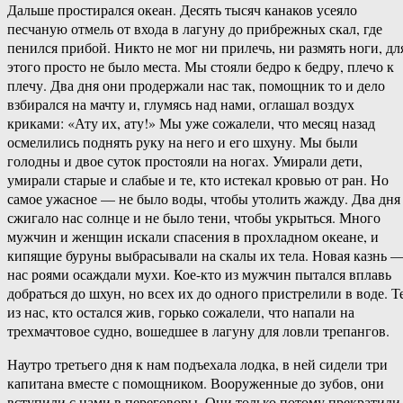
Дальше простирался океан. Десять тысяч канаков усеяло
песчаную отмель от входа в лагуну до прибрежных скал, где
пенился прибой. Никто не мог ни прилечь, ни размять ноги, дл
этого просто не было места. Мы стояли бедро к бедру, плечо к
плечу. Два дня они продержали нас так, помощник то и дело
взбирался на мачту и, глумясь над нами, оглашал воздух
криками: «Ату их, ату!» Мы уже сожалели, что месяц назад
осмелились поднять руку на него и его шхуну. Мы были
голодны и двое суток простояли на ногах. Умирали дети,
умирали старые и слабые и те, кто истекал кровью от ран. Но
самое ужасное — не было воды, чтобы утолить жажду. Два дня
сжигало нас солнце и не было тени, чтобы укрыться. Много
мужчин и женщин искали спасения в прохладном океане, и
кипящие буруны выбрасывали на скалы их тела. Новая казнь 
нас роями осаждали мухи. Кое-кто из мужчин пытался вплавь
добраться до шхун, но всех их до одного пристрелили в воде. Т
из нас, кто остался жив, горько сожалели, что напали на
трехмачтовое судно, вошедшее в лагуну для ловли трепангов.
Наутро третьего дня к нам подъехала лодка, в ней сидели три
капитана вместе с помощником. Вооруженные до зубов, они
вступили с нами в переговоры. Они только потому прекратили