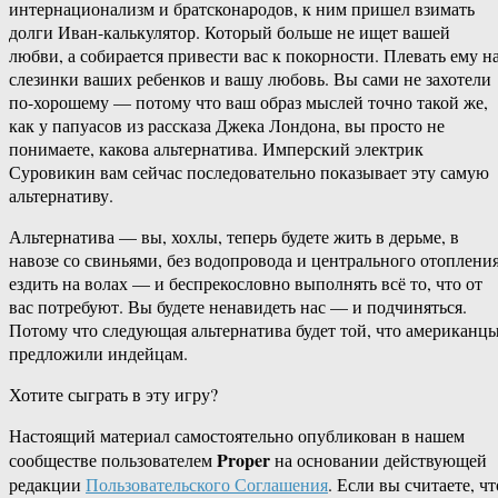
интернационализм и братсконародов, к ним пришел взимать
долги Иван-калькулятор. Который больше не ищет вашей
любви, а собирается привести вас к покорности. Плевать ему н
слезинки ваших ребенков и вашу любовь. Вы сами не захотели
по-хорошему — потому что ваш образ мыслей точно такой же,
как у папуасов из рассказа Джека Лондона, вы просто не
понимаете, какова альтернатива. Имперский электрик
Суровикин вам сейчас последовательно показывает эту самую
альтернативу.
Альтернатива — вы, хохлы, теперь будете жить в дерьме, в
навозе со свиньями, без водопровода и центрального отопления
ездить на волах — и беспрекословно выполнять всё то, что от
вас потребуют. Вы будете ненавидеть нас — и подчиняться.
Потому что следующая альтернатива будет той, что американц
предложили индейцам.
Хотите сыграть в эту игру?
Настоящий материал самостоятельно опубликован в нашем
Proper
сообществе пользователем
на основании действующей
редакции
Пользовательского Соглашения
. Если вы считаете, чт