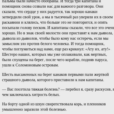
пальмы были начисто обобраны. И тогда три капитана и
помощник снова созвали нас для важного разговора. Они
сказали, что сердце у них радуется, так хорошо канаки
затвердили свой урок, а мы в тысячный раз уверяли их в своем
раскаянии и клялись, что больше это не повторится, и опять
посыпали голову песком. И капитаны сказали, что все это очен
хорошо. Но в знак своей милости они приставят к нам дьявола,
дьявола из дьяволов, чтобы было кому нас остеречь, если мы
замыслим зло против белого человека. И тогда помощник,
чтобы поглумиться над нами, еще раз крикнул: «Ату их, ату!»
Шестеро наших, которых мы уже оплакивали, как мертвых,
были спущены на берег, после чего корабли, подняв паруса,
ушли к Соломоновым островам.
Шесть высаженных на берег канаков первыми пали жертвой
страшного дьявола, которого приставили к нам капитаны.
— Вас посетила тяжкая болезнь? — перебил я, сразу раскусив, 
чем заключалась хитрость белых.
На борту одной из шхун свирепствовала корь, и пленников
умышленно заразили этой болезнью.