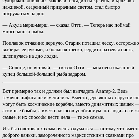
судорожно бившейся макрели, насадил на крючок, и крючок с
наживкой, озаренный призрачным светом, стал быстро
погружаться на дно.
— Акула марш-марш, — сказал Отти. — Теперь нас поймай
много-много рыбы.
Поплавок отчаянно дернуло. Старик потащил леску, осторожно
выбирая ее руками, и большая треска, сердито раззевая пасть,
шлепнулась на дно лодки.
— Солнце, он вставай, — сказал Отти, — моя неси окаянный
купец большой-большой рыба задаром.
Вот примерно так и должен был выглядеть Аватар-2. Ведь
земляне нифига не изменились. Вместо деревянных паруснико
могут быть космические корабли, вместо динамитных шашек 
атомные бомбы, а вместо кокосов унобтаниум, но люди-то те ж
самые, и их способы вести дела — те же самые.
И я бы советовал хохлам очень задуматься — потому что вмест
доброго ваньки, замороченного марксистскими сказками про