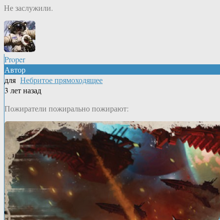
Не заслужили.
Proper
Автор
для
Небритое прямоходящее
3 лет назад
Пожиратели пожирально пожирают: