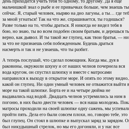
день приходится учить тебя то одному, то другому. Да я еще
мальчишкой знал о рыбе и ее привычках больше, чем знаешь ты
сейчас. Я, старый человек, ныряю на дно лагуны, а ты… где те
за мной угнаться! Так на что же, спрашивается, ты годишься?
Разве только на то, чтобы драться. Я никогда не видел тебя в
бою, но знаю, ты во всем подобен своим братьям, и дерешься т
верно, как дьявол. И ты такой же глупец, как твои братья, — ни
за что не признаешь себя побежденным. Будешь драться
насмерть и так и не узнаешь, что ты разбит.
А теперь послушай, что сделал помощник. Когда мы, дуя в
раковины, окружили шхуну и от наших челнов почернела вся
вода кругом, он спустил шлюпку и вместе с матросами
направился к выходу в открытое море. И опять по этому видно,
какой он глупец. Ни один умный человек не отважится выйти 
море на такой шлюпке. Борта ее и на четыре дюйма не
выдавались над водой. Двадцать челнов устремились за ним в
погоню, в них было двести человек — вся наша молодежь. Пок
матросы проходили на своей шлюпке одну сажень, мы успевал
пройти пять. Дела его были совсем плохи, но, говорю тебе, это
был глупец. Он стоял в шлюпке и выпускал заряд за зарядом. О
был никудышный стрелок, но мы его догоняли, и у нас все