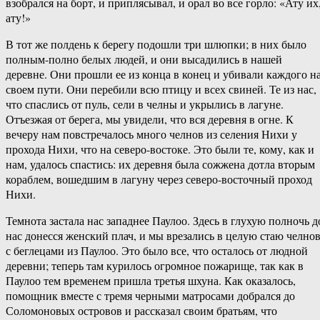
взобрался на борт, и приплясывал, и орал во все горло: «Ату их
ату!»
В тот же полдень к берегу подошли три шлюпки; в них было
полным-полно белых людей, и они высадились в нашей
деревне. Они прошли ее из конца в конец и убивали каждого н
своем пути. Они перебили всю птицу и всех свиней. Те из нас,
что спаслись от пуль, сели в челны и укрылись в лагуне.
Отъезжая от берега, мы увидели, что вся деревня в огне. К
вечеру нам повстречалось много челнов из селения Нихи у
прохода Нихи, что на северо-востоке. Это были те, кому, как и
нам, удалось спастись: их деревня была сожжена дотла вторым
кораблем, вошедшим в лагуну через северо-восточный проход
Нихи.
Темнота застала нас западнее Паулоо. Здесь в глухую полночь д
нас донесся женский плач, и мы врезались в целую стаю челно
с беглецами из Паулоо. Это было все, что осталось от людной
деревни; теперь там курилось огромное пожарище, так как в
Паулоо тем временем пришла третья шхуна. Как оказалось,
помощник вместе с тремя черными матросами добрался до
Соломоновых островов и рассказал своим братьям, что