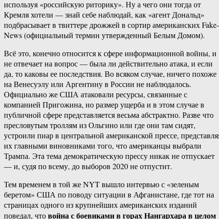
используя «российскую риторику». Ну а чего они тогда от
Кремля хотели — знай себе наблюдай, как «агент Дональд»
подбрасывает в твиттере дрожжей в сортир американских Fake-
News (официальный термин утвержденный Белым Домом).
Всё это, конечно относится к сфере информационной войны, и
не отвечает на вопрос — была ли действительно атака, и если
да, то каковы ее последствия. Во всяком случае, ничего похоже
на Венесуэлу или Аргентину в России не наблюдалось.
Официально же США атаковали ресурсы, связанные с
компанией Пригожина, но размер ущерба и в этом случае в
публичной сфере представляется весьма абстрактно. Разве что
пресловутым троллям из Ольгино или где они там сидят,
устроили пиар в центральной американской прессе, представля
их главными виновниками того, что американцы выбрали
Трампа. Эта тема демократическую прессу никак не отпускает
— и, судя по всему, до выборов 2020 не отпустит.
Тем временем в той же NYT вышло интервью с «зеленым
беретом» США по поводу ситуации в Афганистане, где тот на
страницах одного из крупнейших американских изданий
война с боевиками в горах Нангархара в целом
поведал, что