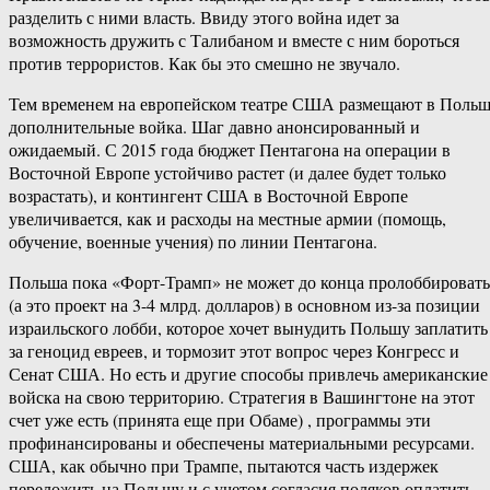
разделить с ними власть. Ввиду этого война идет за
возможность дружить с Талибаном и вместе с ним бороться
против террористов. Как бы это смешно не звучало.
Тем временем на европейском театре США размещают в Поль
дополнительные войка. Шаг давно анонсированный и
ожидаемый. С 2015 года бюджет Пентагона на операции в
Восточной Европе устойчиво растет (и далее будет только
возрастать), и контингент США в Восточной Европе
увеличивается, как и расходы на местные армии (помощь,
обучение, военные учения) по линии Пентагона.
Польша пока «Форт-Трамп» не может до конца пролоббировать
(а это проект на 3-4 млрд. долларов) в основном из-за позиции
израильского лобби, которое хочет вынудить Польшу заплатить
за геноцид евреев, и тормозит этот вопрос через Конгресс и
Сенат США. Но есть и другие способы привлечь американские
войска на свою территорию. Стратегия в Вашингтоне на этот
счет уже есть (принята еще при Обаме) , программы эти
профинансированы и обеспечены материальными ресурсами.
США, как обычно при Трампе, пытаются часть издержек
переложить на Польшу и с учетом согласия поляков оплатить