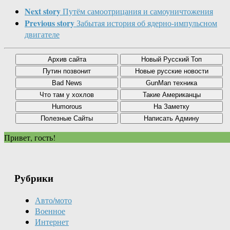
Next story
Путём самоотрицания и самоуничтожения
Previous story
Забытая история об ядерно-импульсном
двигателе
Привет, гость!
Рубрики
Авто/мото
Военное
Интернет