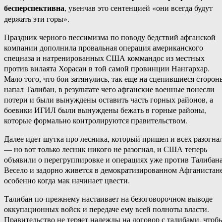
бесперспективна
, увенчав это сентенцией «они всегда будут
держать эти горы».
Праздник черного пессимизма по поводу бедствий афганской
компании дополнила провальная операция американского
спецназа и натренированных США коммандос из местных
против вилаята Хорасан в той самой провинции Нангархар.
Мало того, что бои затянулись, так еще на сцепившиеся сторон
напал Талибан, в результате чего афганские военные понесли
потери и были вынуждены оставить часть горных районов, а
боевики ИГИЛ были вынуждены бежать в горные районы,
которые формально контролируются правительством.
Далее идет шутка про лесника, который пришел и всех разогна
— но вот только лесник никого не разогнал, и США теперь
объявили о перегруппировке и операциях уже против Талибана
Весело и задорно живется в демократизированном Афганистане
особенно когда мак начинает цвести.
Талибан по-прежнему настаивает на безоговорочном выводе
оккупационных войск и передаче ему всей полноты власти.
Правительство не теряет надежды на договор с талибами, чтоб