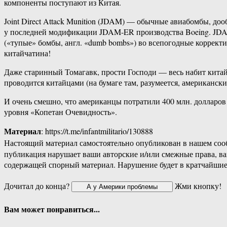
компоненты поступают из Китая.
Joint Direct Attack Munition (JDAM) — обычные авиабомбы, до
у последней модификации JDAM-ER производства Boeing. JD
(«тупые» бомбы, англ. «dumb bombs») во всепогодные коррект
китайчатина!
Даже старинный Томагавк, прости Господи — весь набит китай
проводится китайцами (на бумаге там, разумеется, американск
И очень смешно, что американцы потратили 400 млн. долларов н
уровня «Копетан Очевидность».
Материал
: https://t.me/infantmilitario/130888
Настоящий материал самостоятельно опубликован в нашем соо
публикация нарушает ваши авторские и/или смежные права, в
содержащей спорный материал. Нарушение будет в кратчайшие
Дочитал до конца?
Жми кнопку!
Вам может понравиться...