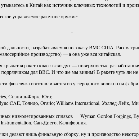
ы утыкаетесь в Китай как источник ключевых технологий и произ
еское управляемое ракетное оружие:
 дальности, разрабатываемая по заказу ВМС США. Рассматрива
малосерийное производство) — а она уже вся китайская.
рылатая ракета класса «воздух — поверхность», разработанная 
но подрядчиком для ВВС. И что же мы видим? В ракете чуть ли 
ти фюзеляжа изготавливается из углеродного волокна на фабрике
ries, Спэниш-Форк, Юта;
dyne CAE, Толидо, Огайо; Williams International, Уоллед-Лейк, М
ных низколегированных сплавов — Wyman-Gordon Forgings, Вус
Instrumentation, Сан-Диего, Калифорния.
лавочки делают лишь финальную сборку, ну и производство неко