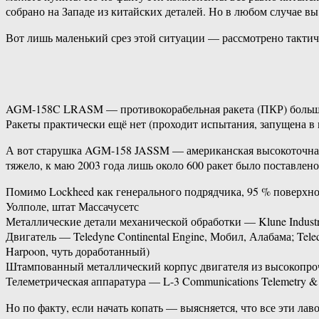
собрано на Западе из китайских деталей. Но в любом случае в
Вот лишь маленький срез этой ситуации — рассмотрено тактич
AGM-158C LRASM — противокорабельная ракета (ПКР) большой
Ракеты практически ещё нет (проходит испытания, запущена в 
А вот старушка AGM-158 JASSM — американская высокоточная к
тяжело, к маю 2003 года лишь около 600 ракет было поставле
Помимо Lockheed как генерального подрядчика, 95 % поверхнос
Уолполе, штат Массачусетс
Металлические детали механической обработки — Klune Indust
Двигатель — Teledyne Continental Engine, Мобил, Алабама; Tele
Harpoon, чуть доработанный)
Штампованный металлический корпус двигателя из высокопроч
Телеметрическая аппаратура — L-3 Communications Telemetry & 
Но по факту, если начать копать — выясняется, что все эти 