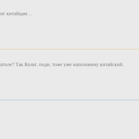
синг китайцам…
 штоле? Так Кольт, поди, тоже уже наполовину китайский.