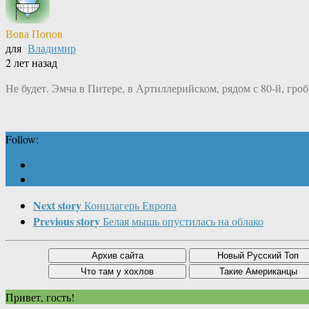
Вова Попов
для
Владимир
2 лет назад
Не будет. Эмча в Питере, в Артиллерийском, рядом с 80-й, гроб
Follow:
Next story
Концлагерь Европа
Previous story
Белая мышь опустилась на облако
Привет, гость!