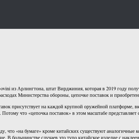
vini из Арлингтона, штат Вирджиния, которая в 2019 году пол
расходах Министерства обороны, цепочке поставок и приобретен
оставок присутствует на каждой крупной оружейной платформе,
е. Потому что «цепочка поставок» в этом масштабе представляет
иду, что «на бумаге» кроме китайских существуют аналогичные
е. В большинстве случаев это тупо китайское изделие с наклеен