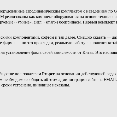
оборудованные аэродинамическим комплектом с наведением по GP
AM реализованы как комплект оборудования на основе технол
ируемые («умные», англ. «smart») боеприпасы. Первый комплект
скими компонентами, софтом и так далее. Смешно сказать — даж
ие фирмы — но это прокладки, реальную работу выполняют китай
а установление факта своей зависимости от Китая. Это настоящи
Proper
бществе пользователем
на основании действующей реда
ам необходимо сообщить об этом администрации сайта на EMAI
 сроки устранено, виновные наказаны.