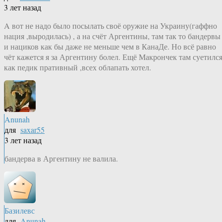
3 лет назад
A вот не надо было посылать своё оружие на Украину(гаффно
нация ,выродилась) , а на счёт Аргентины, там так то бандервы
и нациков как бы даже не меньше чем в КанаДе. Но всё равно
чёт кажется я за Аргентину болел. Ещё Макрончек там суетилс
как педик пративный ,всех облапать хотел.
Anunah
для
saxar55
3 лет назад
бандерва в Аргентину не валила.
Базилевс
для
Anunah