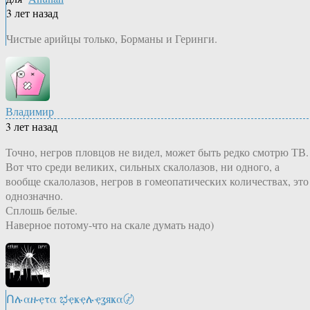
3 лет назад
Чистые арийцы только, Борманы и Геринги.
Владимир
3 лет назад
Точно, негров пловцов не видел, может быть редко смотрю ТВ.
Вот что среди великих, сильных скалолазов, ни одного, а
вообще скалолазов, негров в гомеопатических количествах, это
однозначно.
Сплошь белые.
Наверное потому-что на скале думать надо)
Ոሉαዙҿτα ಭҿҝҿሉҿʓяҝα〄