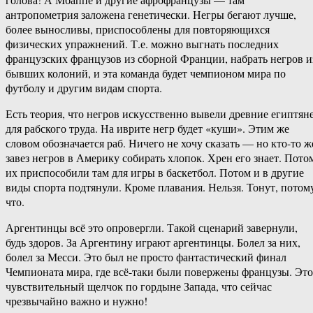
антропометрия заложена генетически. Негры бегают лучше,
более выносливы, приспособлены для повторяющихся
физических упражнений. Т.е. можно выгнать последних
французских французов из сборной Франции, набрать негров и
бывших колоний, и эта команда будет чемпионом мира по
футболу и другим видам спорта.
Есть теория, что негров искусственно вывели древние египтян
для рабского труда. На иврите негр будет «куши». Этим же
словом обозначается раб. Ничего не хочу сказать — но кто-то ж
завез негров в Америку собирать хлопок. Хрен его знает. Пото
их приспособили там для игры в баскетбол. Потом и в другие
виды спорта подтянули. Кроме плавания. Нельзя. Тонут, потом
что.
Аргентинцы всё это опровергли. Такой сценарий завернули,
будь здоров. За Аргентину играют аргентинцы. Болел за них,
болел за Месси. Это был не просто фантастический финал
Чемпионата мира, где всё-таки были повержены французы. Это
чувствительный щелчок по гордыне Запада, что сейчас
чрезвычайно важно и нужно!