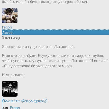
был бы, если бы белые выиграли у негров в баскет.
Proper
Автор
3 лет назад
Я понял смысл существования Латыниной.
Если кто-то разбудит Ктулху, тот вылезет из морских глубин,
чтобы устроить ктулхукалипсис, а тут — Латынина. И он такой
«Я недостаточно безумен для этого мира».
И мир спасён.
Ոሉαዙҿτα ಭҿҝҿሉҿʓяҝα〄
для
Proper