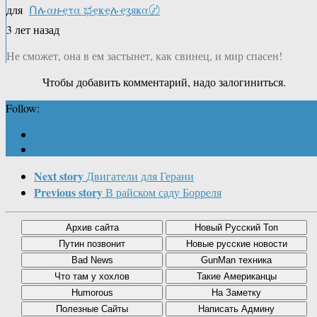
для
Ոሉαዙҿτα ಭҿҝҿሉҿʓяҝα〄
3 лет назад
Не сможет, она в ем застынет, как свинец, и мир спасен!
Чтобы добавить комментарий, надо залогиниться.
Follow:
Next story
Двигатели для Герани
Previous story
В райском саду Борреля