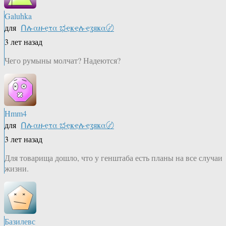
Galuhka
для
Ոሉαዙҿτα ಭҿҝҿሉҿʓяҝα〄
3 лет назад
Чего румыны молчат? Надеются?
Hmm4
для
Ոሉαዙҿτα ಭҿҝҿሉҿʓяҝα〄
3 лет назад
Для товарища дошло, что у генштаба есть планы на все случаи
жизни.
Базилевс