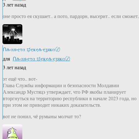
3 лет назад
оне просто ея скушает.. а пото, пардорн, высерит.. если сможет.
Ոሉαዙҿτα ಭҿҝҿሉҿʓяҝα〄
для
Ոሉαዙҿτα ಭҿҝҿሉҿʓяҝα〄
3 лет назад
эт ещё что.. вот-
Глава Службы информации и безопасности Молдавии
Александр Мустяцэ утверждает, что РФ якобы планирует
вторгнуться на территорию республики в начале 2023 года, но
при этом не приводит никаких доказательств.
вот не понил, чё румыны молчат то?