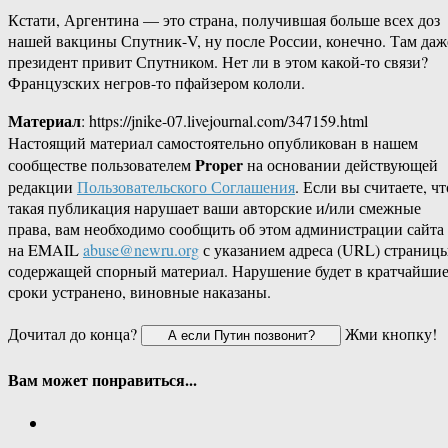
Кстати, Аргентина — это страна, получившая больше всех доз
нашей вакцины Спутник-V, ну после России, конечно. Там даж
президент привит Спутником. Нет ли в этом какой-то связи?
Французских негров-то пфайзером кололи.
Материал
: https://jnike-07.livejournal.com/347159.html
Настоящий материал самостоятельно опубликован в нашем
Proper
сообществе пользователем
на основании действующей
редакции
Пользовательского Соглашения
. Если вы считаете, чт
такая публикация нарушает ваши авторские и/или смежные
права, вам необходимо сообщить об этом администрации сайта
на EMAIL
abuse@newru.org
с указанием адреса (URL) страницы
содержащей спорный материал. Нарушение будет в кратчайши
сроки устранено, виновные наказаны.
Дочитал до конца?
Жми кнопку!
Вам может понравиться...