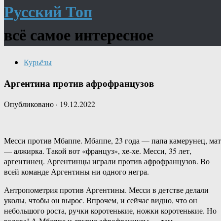
Русский Топ
всё самое интересное
Курьёзы
Аргентина против афрофранцузов
Опубликовано
·
19.12.2022
Месси против Мбаппе. Мбаппе, 23 года — папа камерунец, мат
— алжирка. Такой вот «француз», хе-хе. Месси, 35 лет,
аргентинец. Аргентинцы играли против афрофранцузов. Во
всей команде Аргентины ни одного негра.
Антропометрия против Аргентины. Месси в детстве делали
уколы, чтобы он вырос. Впрочем, и сейчас видно, что он
небольшого роста, ручки коротенькие, ножки коротенькие. Но
голова! А Мбаппе и другие афрофранцузы — там