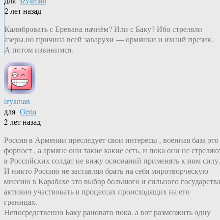
для
izyaman
2 лет назад
Калибровать с Еревана начнём? Или с Баку? Ибо стреляли
азеры,но причина всей заварухи — ормяшки и ихний презик.
А потом извинимся.
izyaman
для
Gena
2 лет назад
Россия в Армении преследует свои интересы , военная база это
форпост , а армяне они такие какие есть, и пока они не стреляю
в Российских солдат не вижу оснований применять к ним силу
И никто Россию не заставлял брать на себя миротворческую
миссию в Карабахе это выбор большого и сильного государств
активно участвовать в процессах происходящих на его
границах.
Непосредственно Баку рановато пока. а вот размозжить одну