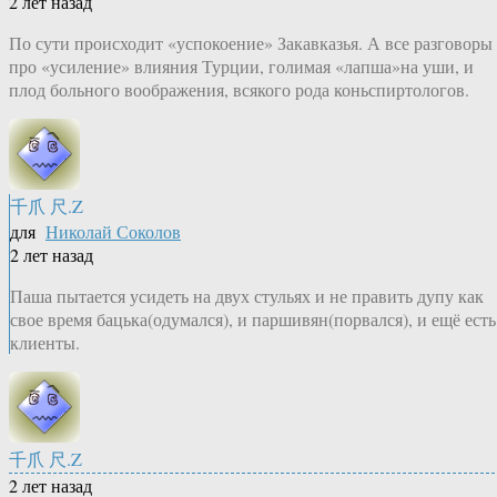
2 лет назад
По сути происходит «успокоение» Закавказья. А все разговоры
про «усиление» влияния Турции, голимая «лапша»на уши, и
плод больного воображения, всякого рода коньспиртологов.
千爪 尺.Z
для
Николай Соколов
2 лет назад
Паша пытается усидеть на двух стульях и не править дупу как
свое время бацька(одумался), и паршивян(порвался), и ещё есть
клиенты.
千爪 尺.Z
2 лет назад