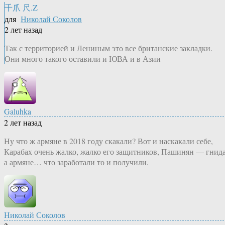
千爪 尺.Z
для
Николай Соколов
2 лет назад
Так с территорией и Лениным это все британские закладки.
Они много такого оставили и ЮВА и в Азии
Galuhka
2 лет назад
Ну что ж армяне в 2018 году скакали? Вот и наскакали себе,
Карабах очень жалко, жалко его защитников, Пашинян — гнида
а армяне… что заработали то и получили.
Николай Соколов