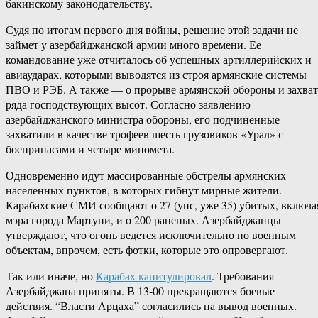
бакинскому законодательству.
Судя по итогам первого дня войны, решение этой задачи не
займет у азербайджанской армии много времени. Ее
командование уже отчиталось об успешных артиллерийских и
авиаударах, которыми выводятся из строя армянские системы
ПВО и РЭБ. А также — о прорыве армянской обороны и захват
ряда господствующих высот. Согласно заявлению
азербайджанского министра обороны, его подчиненные
захватили в качестве трофеев шесть грузовиков «Урал» с
боеприпасами и четыре миномета.
Одновременно идут массированные обстрелы армянских
населенных пунктов, в которых гибнут мирные жители.
Карабахские СМИ сообщают о 27 (упс, уже 35) убитых, включа
мэра города Мартуни, и о 200 раненых. Азербайджанцы
утверждают, что огонь ведется исключительно по военным
объектам, впрочем, есть фотки, которые это опровергают.
Так или иначе, но
Карабах капитулировал
. Требования
Азербайджана приняты. В 13-00 прекращаются боевые
действия. “Власти Арцаха” согласились на вывод военных.