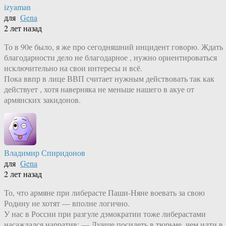
izyaman
для
Gena
2 лет назад
То в 90е было, я же про сегодняшний инцидент говорю. Ждать
благодарности дело не благодарное , нужно ориентироваться
исключительно на свои интересы и всё.
Пока ввпр в лице ВВП считает нужным действовать так как
действует , хотя наверняка не меньше нашего в акуе от
армянских закидонов.
Владимир Спиридонов
для
Gena
2 лет назад
То, что армяне при либерасте Паши-Няне воевать за свою
Родину не хотят — вполне логично.
У нас в России при разгуле дэмократии тоже либерастами
насаждался нарратив: — Лучше посидеть в тюрьме, чем идти в