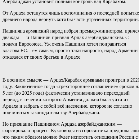
Азербайджан установит полный контроль над Карабахом.
От Арцаха останутся лишь воспоминания о последней попытке
древнего народа вернуть хотя бы часть утраченных территорий.
Пашиняна армянский народ избрал премьер-министром, приче
дважды — и Пашинян признал Арцах азербайджанским. С
подачи Евросоюза. Уж очень Пашинян хотел понравиться
властям ЕС. Тем самым, просто-таки напросто, народ Армении
отказался от своих братьев в Арцахе.
В военном смысле — Арцах/Карабах армянами проигран в 202
году. Заключенное тогда «трехстороннее соглашение» сроком н
5 лет (до 2025 года) фактически устанавливало переходный
период, в течении которого Армения должна была уйти из
Арцаха и забрать с собой всё население, которое не согласно
подчиняться законодательству Азербайджана.
Но признание Пашиняном Арцаха азербайджанским —
форсировало процесс. Кукловоды из соросятника предполагали
что таким образом можно будет испортить отношения России с