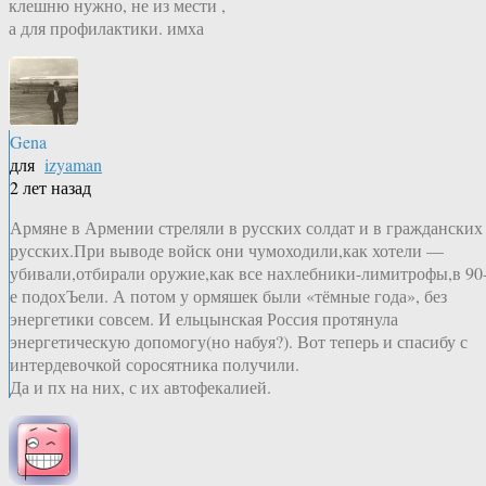
клешню нужно, не из мести ,
а для профилактики. имха
Gena
для
izyaman
2 лет назад
Армяне в Армении стреляли в русских солдат и в гражданских
русских.При выводе войск они чумоходили,как хотели —
убивали,отбирали оружие,как все нахлебники-лимитрофы,в 90
е подохЪели. А потом у ормяшек были «тёмные года», без
энергетики совсем. И ельцынская Россия протянула
энергетическую допомогу(но набуя?). Вот теперь и спасибу с
интердевочкой соросятника получили.
Да и пх на них, с их автофекалией.