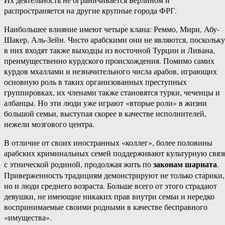
распространяется на другие крупные города ФРГ.
Наибольшее влияние имеют четыре клана: Реммо, Мири, Абу-
Шакер, Аль-Зейн. Чисто арабскими они не являются, поскольку
в них входят также выходцы из восточной Турции и Ливана,
преимущественно курдского происхождения. Помимо самих
курдов мхаллами и незначительного числа арабов, играющих
основную роль в таких организованных преступных
группировках, их членами также становятся турки, чеченцы и
албанцы. Но эти люди уже играют «вторые роли» в жизни
большой семьи, выступая скорее в качестве исполнителей,
нежели мозгового центра.
В отличие от своих иностранных «коллег», более половины
арабских криминальных семей поддерживают культурную связ
законам шариата
с этнической родиной, продолжая жить по
.
Приверженность традициям демонстрируют не только старики,
но и люди среднего возраста. Больше всего от этого страдают
девушки, не имеющие никаких прав внутри семьи и нередко
воспринимаемые своими родными в качестве бесправного
«имущества».