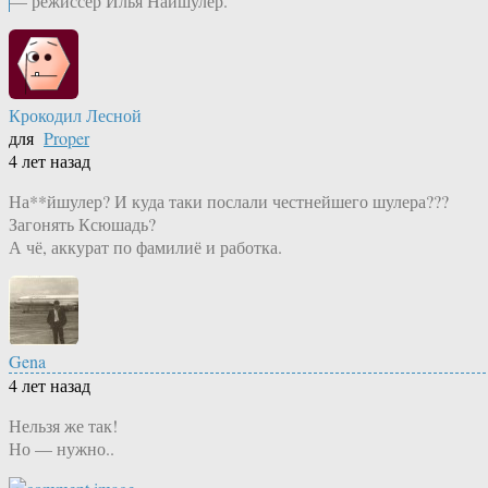
— режиссер Илья Найшулер.
Крокодил Лесной
для
Proper
4 лет назад
На**йшулер? И куда таки послали честнейшего шулера???
Загонять Ксюшадь?
А чё, аккурат по фамилиё и работка.
Gena
4 лет назад
Нельзя же так!
Но — нужно..