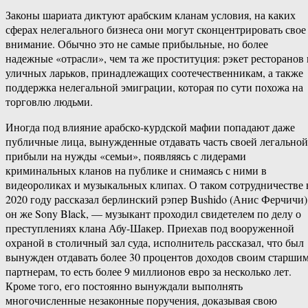
Законы шариата диктуют арабским кланам условия, на каких
сферах нелегального бизнеса они могут сконцентрировать свое
внимание. Обычно это не самые прибыльные, но более
надежные «отрасли», чем та же проституция: рэкет ресторанов 
уличных ларьков, принадлежащих соотечественникам, а также
поддержка нелегальной эмиграции, которая по сути похожа на
торговлю людьми.
Иногда под влияние арабско-курдской мафии попадают даже
публичные лица, вынужденные отдавать часть своей легальной
прибыли на нужды «семьи», появляясь с лидерами
криминальных кланов на публике и снимаясь с ними в
видеороликах и музыкальных клипах. О таком сотрудничестве 
2020 году рассказал берлинский рэпер Bushido (Анис Ферчичи)
он же Sony Black, — музыкант проходил свидетелем по делу о
преступлениях клана Абу-Шакер. Приехав под вооруженной
охраной в столичный зал суда, исполнитель рассказал, что был
вынужден отдавать более 30 процентов доходов своим старши
партнерам, то есть более 9 миллионов евро за несколько лет.
Кроме того, его постоянно вынуждали выполнять
многочисленные незаконные поручения, доказывая свою