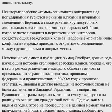
лояльность клану.
Некоторые арабские «семьи» занимаются контролем над
популярными у туристов ночными клубами и игорными
заведениями Берлина, а также рэкетом круглосуточных
алкогольных магазинов, кальянных и ларьков-кебабниц,
которые часто находятся в пересечении зон интересов
соседствующих враждующих кланов. Подобные «приграничны
конфликты» нередко приводят к открытым столкновениям
между группировками в людных местах.
Немецкий экономист и публицист Ахмад Омейрат, долгие год
изучающий историю столичных арабских кланов, убежден, что
в столь резком разделении немецкого общества виновата
провальная интеграционная политика, проводимая
федеральным правительством в 80-90-х годах прошлого
столетия. «Ливанцы и другие выходцы из восточных стран не
были желанными в Западной Германии, — говорит он. —
Руководство страны надеялось, что они смогут вернуться на
родину по окончании гражданской войны. Однако, как мы
видим сегодня, этого не произошло, и в данный момент мы все
вынуждены наблюдать расцвет параллельных сообществ».