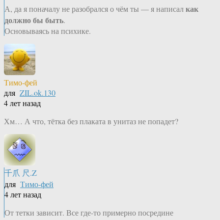
как
А, да я поначалу не разобрался о чём ты — я написал
должно бы быть
.
Основываясь на психике.
Тимо-фей
для
ZIL.ok.130
4 лет назад
Хм… А что, тётка без плаката в унитаз не попадет?
千爪 尺.Z
для
Тимо-фей
4 лет назад
От тетки зависит. Все где-то примерно посредине