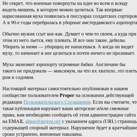
Не секрет, что военные повернуты на идее во всем и всюду
видеть мишень, в которую можно целиться. Так впервые
нарисованная муха появилась в писсуарах солдатских сортиров
А в 90-е годы перебралась в уборные амстердамского аэропорта
Обычно мужик ссыт кое-как. Думает о чем-то своем, а куда при
этом из него льется, ему плевать. И все они такие, дебилы.
Убирать за ними — уборщиц не напасешься. А когда он видит
муху, то начинает в нее целиться и почти ничего не проливает.
Муха экономит аэропорту огромные бабки. Англичане бы
такого не придумали — максимум, на что их хватило, это плеть
ром и содомия.
Настоящий материал самостоятельно опубликован в нашем
Proper
сообществе пользователем
на основании действующей
редакции
Пользовательского Соглашения
. Если вы считаете, чт
такая публикация нарушает ваши авторские и/или смежные
права, вам необходимо сообщить об этом администрации сайта
на EMAIL
abuse@newru.org
с указанием адреса (URL) страницы
содержащей спорный материал. Нарушение будет в кратчайши
сроки устранено, виновные наказаны.