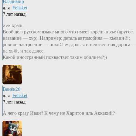
Владимир
для
Felisket
7 лет назад
>>к хрмъ
Вообще в русском языке много что имеет корень в хъе (другое
название — хър). Например: деталь автомобиля — хъевин@;
ровное настроение — похъ@зм; долгая и неизвестная дорога 
на хъ@, и так далее.
Какой иностранный похвастает таким обилием?))
Ванёк26
для
Felisket
7 лет назад
А чего сразу Иван? К чему не Харитон иль Аккакий?