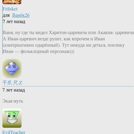
Felisket
для
Ванёк26
7 лет назад
Ваня, ну где ты видел Харитон-царевича или Акакия- царевича
А Иван-царевич везде рулит, как впрочем и Иван
(альтернативно одарённый). Тут никуда ни деться, поелику
Иван — фольклорный персонаж)))
千爪 尺.Z
7 лет назад
Экая муть
EvilTeacher