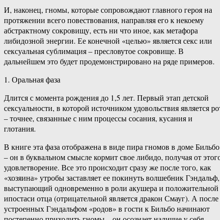
И, наконец, гномы, которые сопровождают главного героя на
протяжении всего повествования, направляя его к некоему
абстрактному сокровищу, есть ни что иное, как метафора
либидозной энергии. Ее конечной «целью» является секс или
сексуальная сублимация – пресловутое сокровище. В
дальнейшем это будет продемонстрировано на ряде примеров.
1. Оральная фаза
Длится с момента рождения до 1,5 лет. Первый этап детской
сексуальности, в которой источником удовольствия является ро
– точнее, связанные с ним процессы сосания, кусания и
глотания.
В книге эта фаза отображена в виде пира гномов в доме Бильбо
– он в буквальном смысле кормит свое либидо, получая от этог
удовлетворение. Все это происходит сразу же после того, как
«хозяина» утробы заставляет ее покинуть волшебник Гэндальф,
выступающий одновременно в роли акушера и положительной
ипостаси отца (отрицательной является дракон Смауг). А после
устроенных Гэндальфом «родов» в гости к Бильбо начинают
постепенно приходить гномы – он осознает наличие у себя