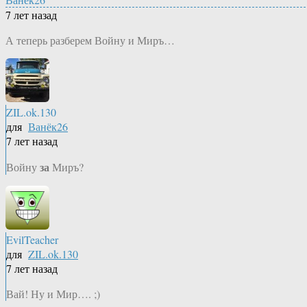
7 лет назад
А теперь разберем Войну и Миръ…
ZIL.ok.130
для
Ванёк26
7 лет назад
за
Войну
Миръ?
EvilTeacher
для
ZIL.ok.130
7 лет назад
Вай! Ну и Мир…. ;)