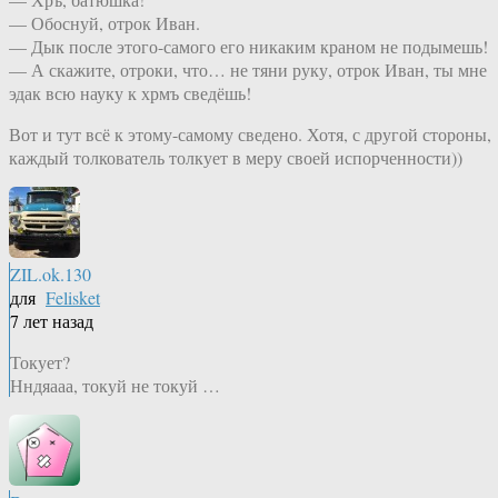
— Обоснуй, отрок Иван.
— Дык после этого-самого его никаким краном не подымешь!
— А скажите, отроки, что… не тяни руку, отрок Иван, ты мне
эдак всю науку к хрмъ сведёшь!
Вот и тут всё к этому-самому сведено. Хотя, с другой стороны,
каждый толкователь толкует в меру своей испорченности))
ZIL.ok.130
для
Felisket
7 лет назад
Токует?
Нндяааа, токуй не токуй …