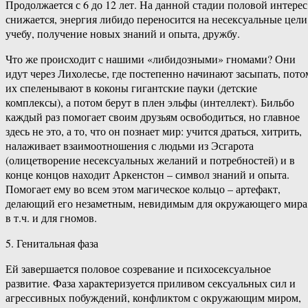
Продолжается с 6 до 12 лет. На данной стадии половой интерес
снижается, энергия либидо переносится на несексуальные цели
учебу, получение новых знаний и опыта, дружбу.
Что же происходит с нашими «либидозными» гномами? Они
идут через Лихолесье, где постепенно начинают засыпать, пото
их спеленывают в коконы гигантские пауки (детские
комплексы), а потом берут в плен эльфы (интеллект). Бильбо
каждый раз помогает своим друзьям освободиться, но главное
здесь не это, а то, что он познает мир: учится драться, хитрить,
налаживает взаимоотношения с людьми из Эсгарота
(олицетворение несексуальных желаний и потребностей) и в
конце концов находит Аркенстон – символ знаний и опыта.
Помогает ему во всем этом магическое кольцо – артефакт,
делающий его незаметным, невидимым для окружающего мира
в т.ч. и для гномов.
5. Генитальная фаза
Ей завершается половое созревание и психосексуальное
развитие. Фаза характеризуется приливом сексуальных сил и
агрессивных побуждений, конфликтом с окружающим миром,