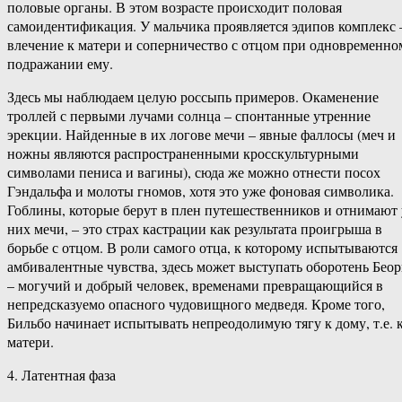
половые органы. В этом возрасте происходит половая
самоидентификация. У мальчика проявляется эдипов комплекс 
влечение к матери и соперничество с отцом при одновременно
подражании ему.
Здесь мы наблюдаем целую россыпь примеров. Окаменение
троллей с первыми лучами солнца – спонтанные утренние
эрекции. Найденные в их логове мечи – явные фаллосы (меч и
ножны являются распространенными кросскультурными
символами пениса и вагины), сюда же можно отнести посох
Гэндальфа и молоты гномов, хотя это уже фоновая символика.
Гоблины, которые берут в плен путешественников и отнимают 
них мечи, – это страх кастрации как результата проигрыша в
борьбе с отцом. В роли самого отца, к которому испытываются
амбивалентные чувства, здесь может выступать оборотень Бео
– могучий и добрый человек, временами превращающийся в
непредсказуемо опасного чудовищного медведя. Кроме того,
Бильбо начинает испытывать непреодолимую тягу к дому, т.е. 
матери.
4. Латентная фаза