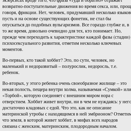
возвратно-поступательные движения во время секса, или, прощ
говоря, фрикции. Нет, человек, придумавший несколько языков
пусть и на основе существующих фонетик, не стал бы
опускаться до подобных вульгаризмов. Все гораздо глубже и, в
то же время, довольно очевидно для тех, кто понимает. Но,
прежде чем переходить к характеристике каждой фазы (стадии)
психосексуального развития, отметим несколько ключевых
моментов.
Во-первых, кто такой хоббит? Это, по сути, человек, но
маленький и недоразвитый – полурослик, недоросль, т.е.
ребенок.
Во-вторых, у этого ребенка очень своеобразное жилище – это
некая полость, пещера внутри холма, называемая «Сумкой» ил
«Торбой», которую соединяет с внешним миром нора с
отверстием. Хоббит живет внутри, ни в чем не нуждаясь: у нег
достаточно кладовых с едой. Что это, как не описание
материнской утробы с находящимся в ней эмбрионом? Отметим
что земля, в которой живет хоббит, в мифах всех народов
связана с женским, материнским, плодородным началом.