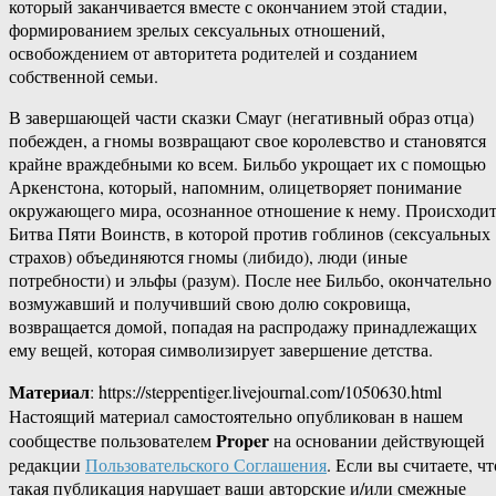
который заканчивается вместе с окончанием этой стадии,
формированием зрелых сексуальных отношений,
освобождением от авторитета родителей и созданием
собственной семьи.
В завершающей части сказки Смауг (негативный образ отца)
побежден, а гномы возвращают свое королевство и становятся
крайне враждебными ко всем. Бильбо укрощает их с помощью
Аркенстона, который, напомним, олицетворяет понимание
окружающего мира, осознанное отношение к нему. Происходи
Битва Пяти Воинств, в которой против гоблинов (сексуальных
страхов) объединяются гномы (либидо), люди (иные
потребности) и эльфы (разум). После нее Бильбо, окончательно
возмужавший и получивший свою долю сокровища,
возвращается домой, попадая на распродажу принадлежащих
ему вещей, которая символизирует завершение детства.
Материал
: https://steppentiger.livejournal.com/1050630.html
Настоящий материал самостоятельно опубликован в нашем
Proper
сообществе пользователем
на основании действующей
редакции
Пользовательского Соглашения
. Если вы считаете, чт
такая публикация нарушает ваши авторские и/или смежные