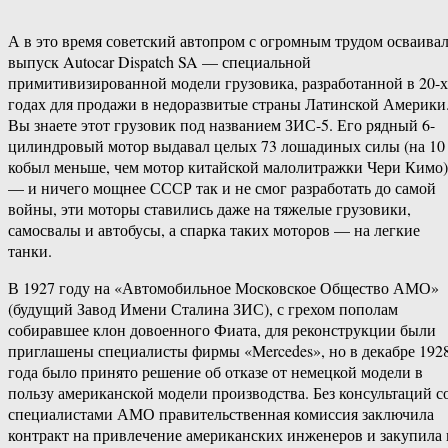
А в это время советский автопром с огромным трудом осваива
выпуск Autocar Dispatch SA — специальной
примитивизированной модели грузовика, разработанной в 20-х
годах для продажи в недоразвитые страны Латинской Америки
Вы знаете этот грузовик под названием ЗИС-5. Его рядный 6-
цилиндровый мотор выдавал целых 73 лошадиных силы (на 10
кобыл меньше, чем мотор китайской малолитражки Чери Кимо)
— и ничего мощнее СССР так и не смог разработать до самой
войны, эти моторы ставились даже на тяжелые грузовики,
самосвалы и автобусы, а спарка таких моторов — на легкие
танки.
В 1927 году на «Автомобильное Московское Общество АМО»
(будущий Завод Имени Сталина ЗИС), с грехом пополам
собиравшее клон довоенного Фиата, для реконструкции были
приглашены специалисты фирмы «Mercedes», но в декабре 192
года было принято решение об отказе от немецкой модели в
пользу американской модели производства. Без консультаций с
специалистами АМО правительственная комиссия заключила
контракт на привлечение американских инженеров и закупила 