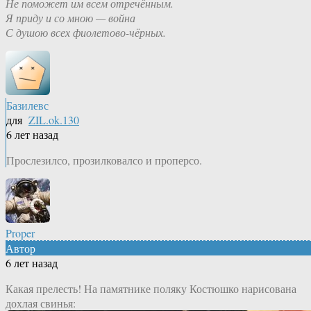
Не поможет им всем отречённым.
Я приду и со мною — война
С душою всех фиолетово-чёрных.
Базилевс
для
ZIL.ok.130
6 лет назад
Прослезилсо, прозилковалсо и проперсо.
Proper
Автор
6 лет назад
Какая прелесть! На памятнике поляку Костюшко нарисована
дохлая свинья: