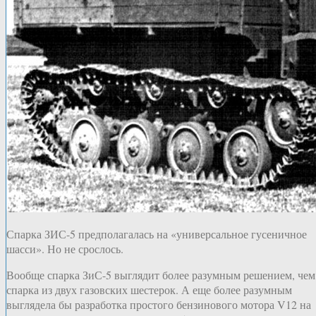
Спарка ЗИС-5 предполагалась на «универсальное гусеничное
шасси». Но не срослось.
Вообще спарка ЗиС-5 выглядит более разумным решением, чем
спарка из двух газовских шестерок. А еще более разумным
выглядела бы разработка простого бензинового мотора V12 на