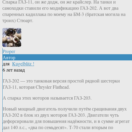
Спарка ГАЗ-11, он же додж, он же крайслер. На танки и
самоходки ставили его модификацию ГАЗ-202. А вот два
спаренных кадиллака по моему на БМ-3 (братская могила на
троих) Стюарт.
Proper
Автор
для
Kugelblitz !
6 лет назад
ГАЗ-202 — это танковая версия простой рядной шестерки
ГАЗ-11, которая Chrysler Flathead.
А спарка этих моторов называется ГАЗ-203.
Новый мощный двигатель получили путём сращивания двух
ГАЗ-202 в блок из двух моторов ГАЗ-203. Двигатели чуть
дефорсировали для повышения надёжности, и в сумме агрегат
дал 140 л.с., «два по семьдесят». Т-70 стали вторым по