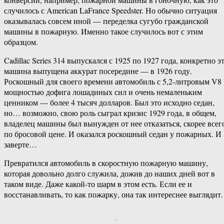
случилось с American LaFrance Speedster. Но обычно ситуация
оказывалась совсем иной — переделка сугубо гражданской
машины в пожарную. Именно такое случилось вот с этим
образцом.
Cadillac Series 314 выпускался с 1925 по 1927 года, конкретно э
машина выпущена аккурат посередине — в 1926 году.
Роскошный для своего времени автомобиль с 5,2-литровым V8
мощностью дофига лошадиных сил и очень немаленьким
ценником — более 4 тысяч долларов. Был это исходно седан,
но… возможно, свою роль сыграл кризис 1929 года, в общем,
владелец машины был вынужден от нее отказаться, скорее всег
по бросовой цене. И оказался роскошный седан у пожарных. И
заверте…
Превратился автомобиль в скоростную пожарную машину,
которая довольно долго служила, дожив до наших дней вот в
таком виде. Даже какой-то шарм в этом есть. Если ее и
восстанавливать, то как пожарку, она так интереснее выглядит.