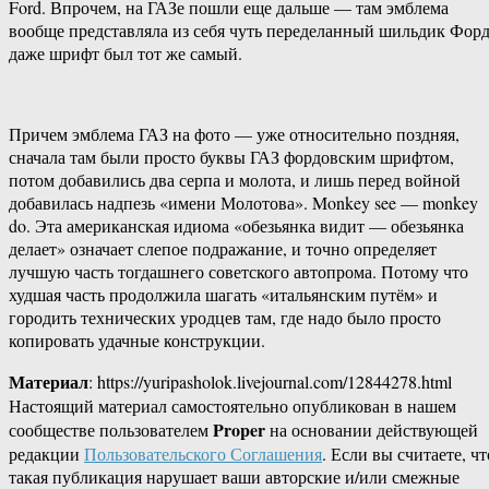
Ford. Впрочем, на ГАЗе пошли еще дальше — там эмблема
вообще представляла из себя чуть переделанный шильдик Форд
даже шрифт был тот же самый.
Причем эмблема ГАЗ на фото — уже относительно поздняя,
сначала там были просто буквы ГАЗ фордовским шрифтом,
потом добавились два серпа и молота, и лишь перед войной
добавилась надпезь «имени Молотова». Monkey see — monkey
do. Эта американская идиома «обезьянка видит — обезьянка
делает» означает слепое подражание, и точно определяет
лучшую часть тогдашнего советского автопрома. Потому что
худшая часть продолжила шагать «итальянским путём» и
городить технических уродцев там, где надо было просто
копировать удачные конструкции.
Материал
: https://yuripasholok.livejournal.com/12844278.html
Настоящий материал самостоятельно опубликован в нашем
Proper
сообществе пользователем
на основании действующей
редакции
Пользовательского Соглашения
. Если вы считаете, чт
такая публикация нарушает ваши авторские и/или смежные