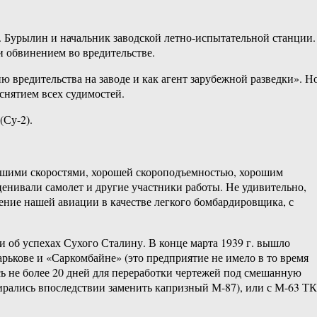
П. Бурылин и начальник заводской летно-испытательной станции.
и обвинением во вредительстве.
ию вредительства на заводе и как агент зарубежной разведки». Н
снятием всех судимостей.
(Су-2).
льшими скоростями, хорошей скороподъемностью, хорошим
енивали самолет и другие участники работы. Не удивительно,
ие нашей авиации в качестве легкого бомбардировщика, с
об успехах Сухого Сталину. В конце марта 1939 г. вышло
рькове и «Саркомбайне» (это предприятие не имело в то время
сь не более 20 дней для переработки чертежей под смешанную
ирались впоследствии заменить капризный М-87), или с М-63 ТК