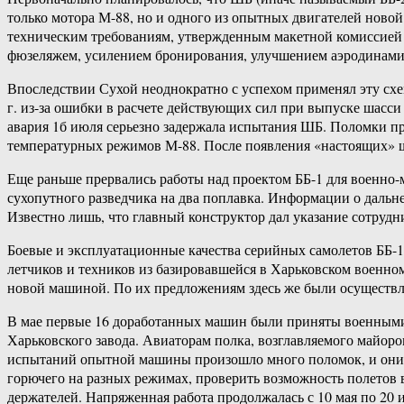
только мотора М-88, но и одного из опытных двигателей новой
техническим требованиям, утвержденным макетной комиссией дл
фюзеляжем, усилением бронирования, улучшением аэродинамики
Впоследствии Сухой неоднократно с успехом применял эту схе
г. из-за ошибки в расчете действующих сил при выпуске шасси
авария 1б июля серьезно задержала испытания ШБ. Поломки пр
температурных режимов М-88. После появления «настоящих» ш
Еще раньше прервались работы над проектом ББ-1 для военно-
сухопутного разведчика на два поплавка. Информации о дальн
Известно лишь, что главный конструктор дал указание сотрудн
Боевые и эксплуатационные качества серийных самолетов ББ-1
летчиков и техников из базировавшейся в Харьковском военно
новой машиной. По их предложениям здесь же были осуществл
В мае первые 16 доработанных машин были приняты военными 
Харьковского завода. Авиаторам полка, возглавляемого майор
испытаний опытной машины произошло много поломок, и они ос
горючего на разных режимах, проверить возможность полетов
держателей. Напряженная работа продолжалась с 10 мая по 20