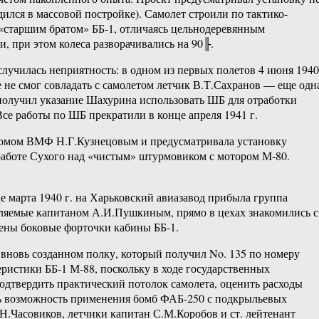
дился в массовой постройке). Самолет строили по тактико-
 «старшим братом» ББ-1, отличаясь цельнодеревянным
 при этом колеса разворачивались на 90╟.
лучилась неприятность: в одном из первых полетов 4 июня 1940
е не смог совладать с самолетом летчик В.Т.Сахранов — еще одн
 получил указание Шахурина использовать ШБ для отработки
е работы по ШБ прекратили в конце апреля 1941 г.
аркомом ВМФ Н.Г.Кузнецовым и предусматривала установку
 работе Сухого над «чистым» штурмовиком с мотором М-80.
е марта 1940 г. на Харьковский авиазавод прибыла группа
вляемые капитаном А.И.Пушкиным, прямо в цехах знакомились с
лены боковые форточки кабины ББ-1.
вновь созданном полку, который получил No. 135 по номеру
ристики ББ-1 М-88, поскольку в ходе государственных
одтвердить практический потолок самолета, оценить расходы
ть возможность применения бомб ФАБ-250 с подкрыльевых
Н.Часовиков, летчики капитан С.М.Коробов и ст. лейтенант