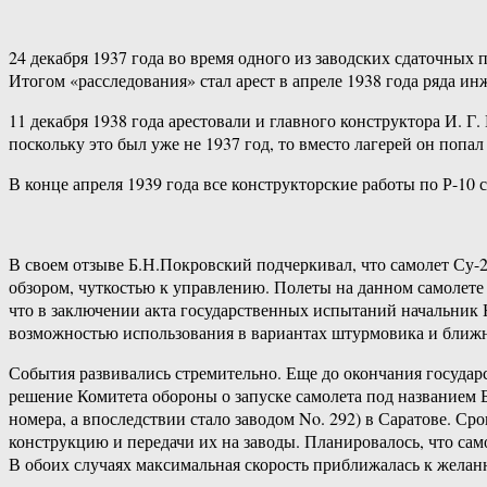
24 декабря 1937 года во время одного из заводских сдаточных
Итогом «расследования» стал арест в апреле 1938 года ряда и
11 декабря 1938 года арестовали и главного конструктора И. Г
поскольку это был уже не 1937 год, то вместо лагерей он поп
В конце апреля 1939 года все конструкторские работы по Р-10 с
В своем отзыве Б.Н.Покровский подчеркивал, что самолет Су
обзором, чуткостью к управлению. Полеты на данном самолет
что в заключении акта государственных испытаний начальник
возможностью использования в вариантах штурмовика и ближн
События развивались стремительно. Еще до окончания госуда
решение Комитета обороны о запуске самолета под названием Б
номера, а впоследствии стало заводом No. 292) в Саратове. 
конструкцию и передачи их на заводы. Планировалось, что сам
В обоих случаях максимальная скорость приближалась к желан