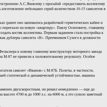
етостроению А.С.Яковлеву с просьбой «предоставить коллективу
 изготовление небольших серий количеством 10-15 самолетов в
ках (ранее оно занималось разработкой герметических кабин и
ю переехало на новую «квартиру». Павлу Осиповичу, ставшему
оздать костяк коллектива. Первым заданием стала постройка к
как дублеры самолета «Н». Преемником Сухого в должности
Фельснера к новому главному конструктору моторного завода
 М-87 не привели к положительному результату. Особое
гателя самолет «Иванов» с М-87Б. Полеты, в частности,
рошей статической и динамической устойчивостью, машина
 заменен двухскоростным, он решил немедленно — еще до
высоте 4700 м до 1000 л.с. на 6000 м, а это сулило заметный