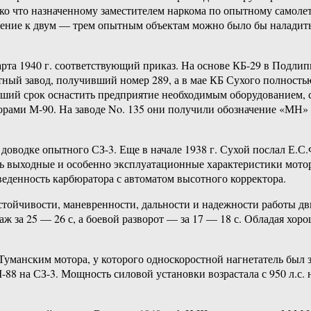
олько что назначенному заместителем наркома по опытному самол
нение к двум — трем опытным объектам можно было бы наладить
рта 1940 г. соответствующий приказ. На основе КБ-29 в Подлип
ный завод, получивший номер 289, а в мае КБ Сухого полность
йший срок оснастить предприятие необходимым оборудованием, с
рами М-90. На заводе No. 135 они получили обозначение «МН» 
оводке опытного СЗ-3. Еще в начале 1938 г. Сухой послал Е.С.
 выходные и особенно эксплуатационные характеристики мотора
веденность карбюратора с автоматом высотного корректора.
тойчивости, маневренности, дальности и надежности работы дви
ж за 25 — 26 с, а боевой разворот — за 17 — 18 с. Обладая хо
Туманским мотора, у которого односкоростной нагнетатель был
на СЗ-3. Мощность силовой установки возрастала с 950 л.с. на 