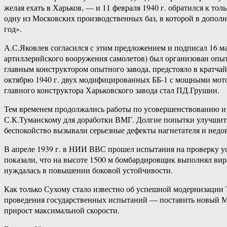
желая ехать в Харьков, — и 11 февраля 1940 г. обратился к т
одну из Московских производственных баз, в которой в допол
год».
А.С.Яковлев согласился с этим предложением и подписал 16 ма
артиллерийского вооружения самолетов) был организован опыт
главным конструктором опытного завода, предстояло в кратча
октябрю 1940 г. двух модифицированных ББ-1 с мощными мото
главного конструктора Харьковского завода стал ПД.Грушин.
Тем временем продолжались работы по усовершенствованию и д
С.К.Туманскому для доработки ВМГ. Долгие попытки улучшить
беспокойство вызывали серьезные дефекты нагнетателя и недо
В апреле 1939 г. в НИИ ВВС прошел испытания на проверку ус
показали, что на высоте 1500 м бомбардировщик выполнял вира
нуждалась в повышении боковой устойчивости.
Как только Сухому стало известно об успешной модернизации 
проведения государственных испытаний — поставить новый М-88 
прирост максимальной скорости.