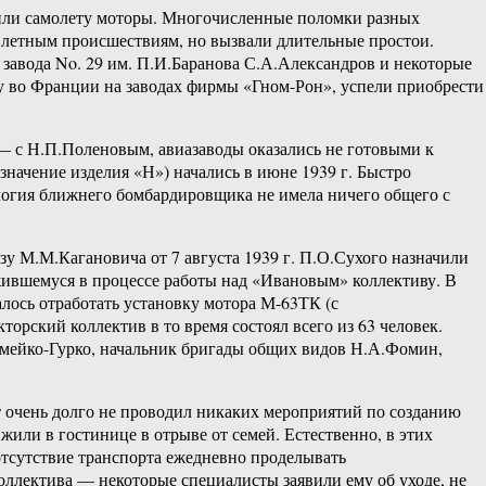
вили самолету моторы. Многочисленные поломки разных
м летным происшествиям, но вызвали длительные простои.
завода No. 29 им. П.И.Баранова С.А.Александров и некоторые
ку во Франции на заводах фирмы «Гном-Рон», успели приобрести
в — с Н.П.Поленовым, авиазаводы оказались не готовыми к
значение изделия «Н») начались в июне 1939 г. Быстро
логия ближнего бомбардировщика не имела ничего общего с
у М.М.Кагановича от 7 августа 1939 г. П.О.Сухого назначили
жившемуся в процессе работы над «Ивановым» коллективу. В
ось отработать установку мотора М-63ТК (с
рский коллектив в то время состоял всего из 63 человек.
омейко-Гурко, начальник бригады общих видов Н.А.Фомин,
 очень долго не проводил никаких мероприятий по созданию
или в гостинице в отрыве от семей. Естественно, в этих
отсутствие транспорта ежедневно проделывать
оллектива — некоторые специалисты заявили ему об уходе, не