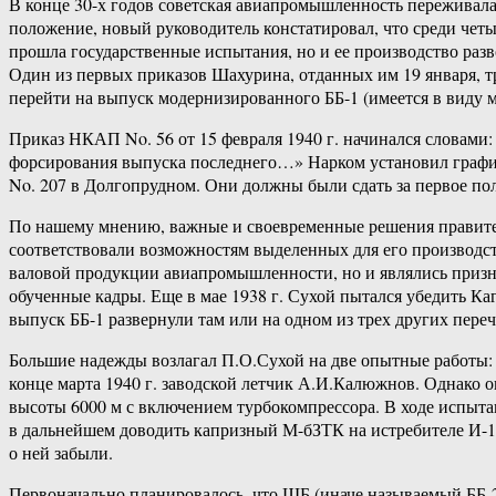
В конце 30-х годов советская авиапромышленность переживала
положение, новый руководитель констатировал, что среди четы
прошла государственные испытания, но и ее производство раз
Один из первых приказов Шахурина, отданных им 19 января, тр
перейти на выпуск модернизированного ББ-1 (имеется в виду м
Приказ НКАП No. 56 от 15 февраля 1940 г. начинался словами
форсирования выпуска последнего…» Нарком установил график, 
No. 207 в Долгопрудном. Они должны были сдать за первое пол
По нашему мнению, важные и своевременные решения правител
соответствовали возможностям выделенных для его производства
валовой продукции авиапромышленности, но и являлись призн
обученные кадры. Еще в мае 1938 г. Сухой пытался убедить Ка
выпуск ББ-1 развернули там или на одном из трех других пер
Большие надежды возлагал П.О.Сухой на две опытные работы:
конце марта 1940 г. заводской летчик А.И.Калюжнов. Однако
высоты 6000 м с включением турбокомпрессора. В ходе испыта
в дальнейшем доводить капризный М-бЗТК на истребителе И-15
о ней забыли.
Первоначально планировалось, что ШБ (иначе называемый ББ-2