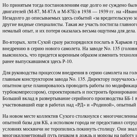
Но принятым тогда постановлениям еще долго не суждено был
двигателей (М-87, М-87А и М-87Б) в 1938 — 1939 гг. на «Ива
Незадолго до описываемых здесь событий «за вредительскую з
другие видные специалисты. Такая же участь постигла главно
немалый опыт, и их потеря оказалась весьма ощутима для дела.
Во-вторых, хотя Сухой сразу распорядился послать в Харьков 
внедрению в серию нового самолета. На заводе No. 135 (голов
выяснилось, что придется коренным образом изменить техноло
ранее выпускавшимся здесь Р-10.
Для руководства процессом внедрения в серию самолета на гол
главным конструктором завода No. 135. Директору поручалось
опытном цехе планировалось проводить работы по модификаци
турбокомпрессором), спроектировать и построить бронированны
Большой вклад в развертывание серийного производства ББ-1
участвовавший еще в работах над «РД» и «Родиной», опытный 
На новом месте коллектив Сухого столкнулся с многочисленн
опытной базы для КБ, а исполком города не предоставил сотр
условиях москвичи не торопились покинуть столицу. Они зна
многокилометровый путь пешком в дождь и морозы на работу и