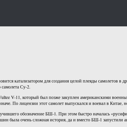
ановится катализатором для создания целой плеяды самолетов в д
 самолета Су-2.
т Vultee V-11, который был позже закуплен американскими военн
 иначе. По лицензии этот самолет выпускался и воевал в Китае, 
лучившего обозначение БШ-1. При этом быстро началась «русиф
ин была очень сложная история, да и вместо БШ-1 запустили ан