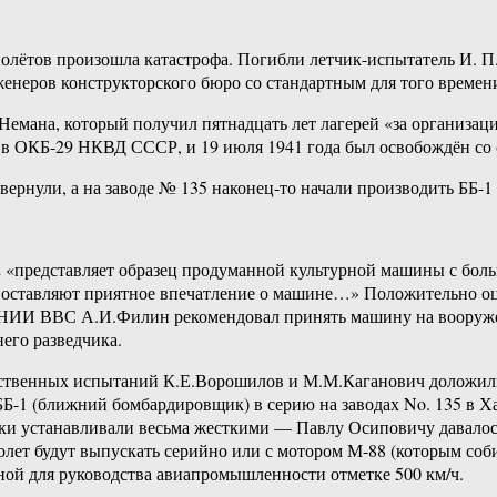
 полётов произошла катастрофа. Погибли летчик-испытатель И. 
нженеров конструкторского бюро со стандартным для того времен
. Немана, который получил пятнадцать лет лагерей «за организац
ал в ОКБ-29 НКВД СССР, и 19 июля 1941 года был освобождён со 
вернули, а на заводе № 135 наконец-то начали производить ББ-1 
-2 «представляет образец продуманной культурной машины с бо
е оставляют приятное впечатление о машине…» Положительно оц
 НИИ ВВС А.И.Филин рекомендовал принять машину на вооружен
его разведчика.
рственных испытаний К.Е.Ворошилов и М.М.Каганович доложили 
Б-1 (ближний бомбардировщик) в серию на заводах No. 135 в Ха
Сроки устанавливали весьма жесткими — Павлу Осиповичу давало
олет будут выпускать серийно или с мотором М-88 (которым соб
ной для руководства авиапромышленности отметке 500 км/ч.