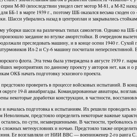
 серии М-80 (впоследствии увидел свет мотор М-81, а М-82 нахо
я ББ-1 в марте 1939 г., поэтому ШБ оказался весьма сходен со
. Шасси убирались назад в центроплан и закрывались стойками,
му уборки шасси на различных типах самолетов. Однако на ШБ с
 произошло заедание во втулке амортстойки. В очередном вылет
одолжали преследовать машину, и в конце осени 1940 г. Сухой
турмовиков Ил-2 и Су-6 машину посчитали неперспективной. Вс
морского флота. Эта тема была утверждена в августе 1939 г. н
ейших мероприятиях по данному проекту у авторов нет, как и о
икам ОКБ начать подготовку эскизного проекта.
 предстояло проверить в процессе войсковых испытаний. В конц
м округе 19-й авиабригады. Командированные авиаторы, возгла
ены некоторые доработки конструкции, в частности, восстанов
и началась подготовка к испытаниям. Их решили проводить во 
ом Неволиным, предстояло определить некоторые важные характе
тались, по сути, незавершенными. В частности, требовалось п
 в сложных метеоусловиях и ночью. Предстояло также определи
 июня. Ее возглавляли от НИИ ВВС — военинженер 2-го ранга С.