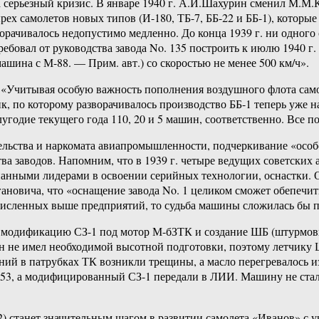
 серьезный кризис. В январе 1940 г. А.И.Шахурин сменил М.М.
рех самолетов новых типов (И-180, ТБ-7, ББ-22 и ББ-1), которы
ворачивалось недопустимо медленно. До конца 1939 г. ни одног
ебовал от руководства завода No. 135 построить к июлю 1940 г.
ашина с М-88. — Прим. авт.) со скоростью не менее 500 км/ч».
: «Учитывая особую важность пополнения воздушного флота само
по которому разворачивалось производство ББ-1 теперь уже на т
угодие текущего года 110, 20 и 5 машин, соответственно. Все 
ьства и наркомата авиапромышленности, подчеркивание «особо
 заводов. Напомним, что в 1939 г. четыре ведущих советских ав
анными лидерами в освоении серийных технологии, оснастки. 
гановича, что «оснащение завода No. 1 целиком сможет обепечи
ечисленных выше предприятий, то судьба машины сложилась бы п
 модификацию СЗ-1 под мотор М-бЗТК и создание ШБ (штурмови
 он не имел необходимой высотной подготовки, поэтому летчик
ний в патрубках ТК возникли трещины, а масло перегревалось 
3, а модифицированный СЗ-1 передали в ЛИИ. Машину не стали 
) станет значительным шагом в развитии самолета «Иванов» с у