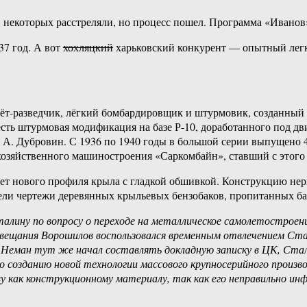
некоторых расстреляли, но процесс пошел. Программа «Иванов»,
37 год. А вот
хохляцкий
харьковский конкурент — опытный лег
т-разведчик, лёгкий бомбардировщик и штурмовик, созданный 
сть штурмовая модификация на базе Р-10, доработанного под двиг
 А. Дубровин. С 1936 по 1940 годы в большой серии выпущено 4
охозяйственного машиностроения «Саркомбайн», ставший с этого
чет нового профиля крыла с гладкой обшивкой. Конструкцию нер
ли чертежи деревянных крыльевых бензобаков, пропитанных ба
лину по вопросу о переходе на металлическое самолетостроени
совещания Ворошилов воспользовался временным отвлечением Ста
 Неман тут же начал составлять докладную записку в ЦК, Стали
о созданию новой технологии массового крупносерийного произв
 как конструкционному материалу, так как его неправильно ин