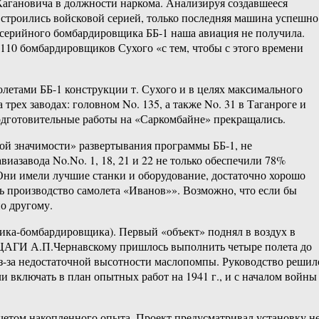
Кагановича в должности наркома. Анализируя создавшееся
е строились войсковой серией, только последняя машина успешно
о серийного бомбардировщика ББ-1 наша авиация не получила.
 110 бомбардировщиков Сухого «с тем, чтобы с этого времени
летами ББ-1 конструкции т. Сухого и в целях максимального
рех заводах: головном No. 135, а также No. 31 в Таганроге и
подготовительные работы на «Саркомбайне» прекращались.
й значимости» развертывания программы ББ-1, не
иазавода No.No. 1, 18, 21 и 22 не только обеспечили 78%
Они имели лучшие станки и оборудование, достаточно хорошо
ть производство самолета «Иванов»». Возможно, что если бы
о другому.
ка-бомбардировщика). Первый «объект» поднял в воздух в
у ЦАГИ А.П.Чернавскому пришлось выполнить четыре полета до
из-за недостаточной высотности маслопомпы. Руководство решил
включать в план опытных работ на 1941 г., и с началом войны
четом накопленного опыта. Проект предусматривал установку н