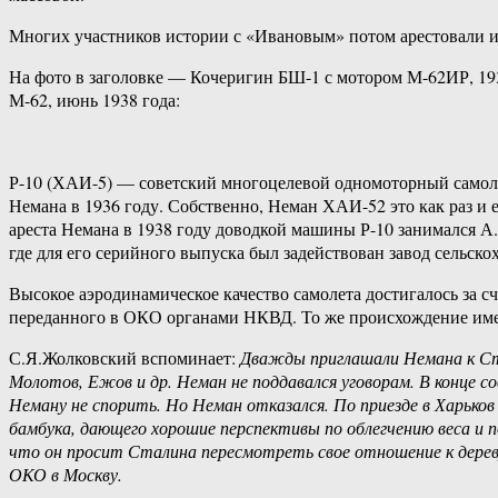
Многих участников истории с «Ивановым» потом арестовали и 
На фото в заголовке — Кочеригин БШ-1 с мотором М-62ИР, 19
М-62, июнь 1938 года:
Р-10 (ХАИ-5) — советский многоцелевой одномоторный самолё
Немана в 1936 году. Собственно, Неман ХАИ-52 это как раз и е
ареста Немана в 1938 году доводкой машины Р-10 занимался А.
где для его серийного выпуска был задействован завод сельск
Высокое аэродинамическое качество самолета достигалось за с
переданного в ОКО органами НКВД. То же происхождение име
С.Я.Жолковский вспоминает:
Дважды приглашали Немана к Ста
Молотов, Ежов и др. Неман не поддавался уговорам. В конце 
Неману не спорить. Но Неман отказался. По приезде в Харьков
бамбука, дающего хорошие перспективы по облегчению веса и п
что он просит Сталина пересмотреть свое отношение к дереву
ОКО в Москву.