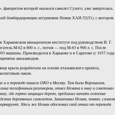
 фаворитом которой оказался самолет Сухого, уже завертелась.
кий бомбардировщик-штурмовик Неман ХАИ-52(51), с мотором
в Харьковском авиационном институте под руководством И. Г.
атель М-62 в 800 л. с., потом — под М-63 в 900 л. с. После
93 машины. Производился в Харькове и в Саратове (с 1937 года)
 времени авиазаводом.
вюр крыла разработали на основе итальянского проекта,
келитовым лаком.
е и о переводе нашего ОКО в Москву. Там были Ворошилов,
лина телефонным разговором, отвел Немана к окну и советовал
ну, где горячо защищал дерево, предлагал начать освоение
одства деревянных самолетов. Заканчивал Неман, помню, словам
формируют. Здесь же Неман обосновал свой отказ от перевода