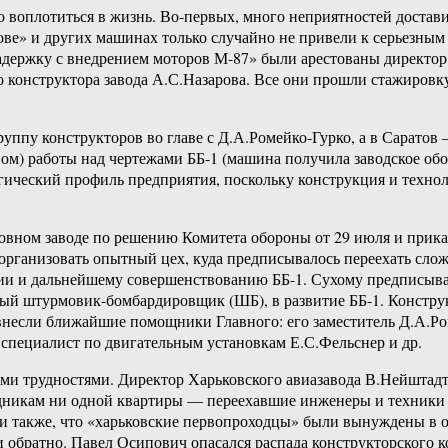
о воплотиться в жизнь. Во-первых, много неприятностей доста
нове» и других машинах только случайно не привели к серьезны
адержку с внедрением моторов М-87» были арестованы директор 
го конструктора завода А.С.Назарова. Все они прошли стажиров
группу конструкторов во главе с Д.А.Ромейко-Гурко, а в Сарато
ном) работы над чертежами ББ-1 (машина получила заводское обо
гический профиль предприятия, поскольку конструкция и техно
овном заводе по решению Комитета обороны от 29 июля и приказ
 организовать опытный цех, куда предписывалось переехать сло
и и дальнейшему совершенствованию ББ-1. Сухому предписывал
й штурмовик-бомбардировщик (ШБ), в развитие ББ-1. Конструкто
 внесли ближайшие помощники Главного: его заместитель Д.А.Р
специалист по двигательным установкам Е.С.Фельснер и др.
ыми трудностями. Директор Харьковского авиазавода В.Нейштадт
удникам ни одной квартиры — переехавшие инженеры и техники ж
ли также, что «харьковские первопроходцы» были вынуждены в 
 обратно. Павел Осипович опасался распада конструкторского к