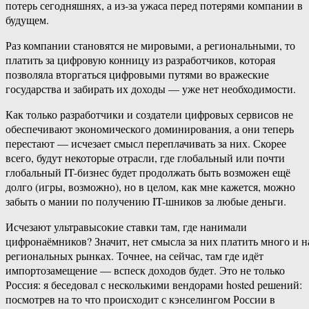
потерь сегодняшнях, а из-за ужаса перед потерями компании в
будущем.
Раз компании становятся не мировыми, а региональными, то
платить за цифровую конницу из разработчиков, которая
позволяла вторгаться цифровыми путями во вражеские
государства и забирать их доходы — уже нет необходимости.
Как только разработчики и создатели цифровых сервисов не
обеспечивают экономического доминирования, а они теперь
перестают — исчезает смысл переплачивать за них. Скорее
всего, будут некоторые отрасли, где глобальный или почти
глобальный IT-бизнес будет продолжать быть возможен ещё
долго (игры, возможно), но в целом, как мне кажется, можно
забыть о мании по получению IT-шников за любые деньги.
Исчезают ультравысокие ставки там, где нанимали
цифронаёмников? Значит, нет смысла за них платить много и н
региональных рынках. Точнее, на сейчас, там где идёт
импортозамещение — вспеск доходов будет. Это не только
Россия: я беседовал с несколькими вендорами hosted решений:
посмотрев на то что происходит с кэнселингом России в