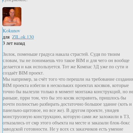
Kokunov
для
ZIL.ok.130
3 лет назад
Зилок, поменьше градуса накала страстей. Судя по твоим
словам, ты не понимаешь что такое BIM и для чего он вообще
делается и как используется. Тот же Компас 3Д уже по сути и
создаёт BIM проект.
Мы например, за счёт того что перешли на требование создани
BIM проекта избегли в нескольких проектах косяков, которые
точно бы вылезли только в момент монтажа конструкций, но н
раньше, прри том, что бы это косяк исправить, пришлось бы
почти полностью разбирать достаточно большое здание (хоть и
панельно-щитовое, но все же). В другом проекте, увидев
монструозную конструкцию, которую сами же заложили в ТЗ,
отказались от смр этого объекта на месте и заказали блок-бокс
заводской готовности. Не у всех сх заказчиков есть умение