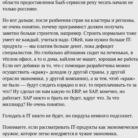
области предоставления SaaS-сервисов репу чесать начали не
только россияне.
Но вот дальше, после разбиения стран на кластеры и регионы,
не очень понятно, почему программист должен получать
заметно больше строителя, например. Строить нормально тоже
умеет не каждый, учиться надо. ОКей, нам нужно больше IT-
продукта — мы платим больше денег, пока дефицит
специалистов. Но глобально айтишник сидит на печеньках, в
тёплом офисе, а то и дома, кайлом не машет, хорошая же работа
Если нет добавки за то, что с помощью разработчика можно
осуществить «кражу» доходов (у другой страны, у другой
отрасли экономики, у другой компании), а за тем, чтоб «краж»
не было — будут следить изрядно и все, то переплачивать-то за
что? Ну сделал он нам какую-то ERP, не SAP, конечно, но
работает. SAP никто и брать не будет, вдруг что. За что
миллиард? Не очень понятно.
Голодать в IT никто не будет, но пирдуха немного подсохнет.
Понимаете, если рассматривать IT-продукты как экономическо
оружие, которое легко внедряется в чужие экономики,