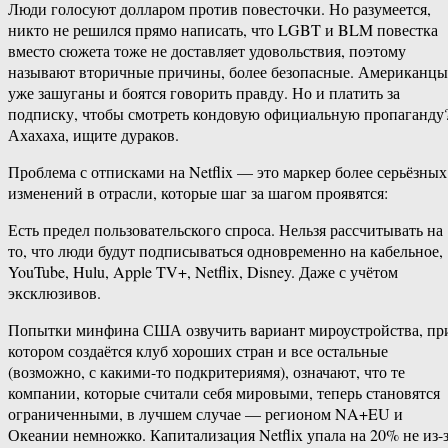
Люди голосуют долларом против повесточки. Но разумеется,
никто не решился прямо написать, что LGBT и BLM повестка
вместо сюжета тоже не доставляет удовольствия, поэтому
называют вторичные причины, более безопасные. Американцы
уже зашуганы и боятся говорить правду. Но и платить за
подписку, чтобы смотреть кондовую официальную пропаганду
Ахахаха, ищите дураков.
Проблема с отписками на Netflix — это маркер более серьёзных
изменений в отрасли, которые шаг за шагом проявятся:
Есть предел пользовательского спроса. Нельзя рассчитывать на
то, что люди будут подписываться одновременно на кабельное,
YouTube, Hulu, Apple TV+, Netflix, Disney. Даже с учётом
эксклюзивов.
Попытки минфина США озвучить вариант мироустройства, пр
котором создаётся клуб хороших стран и все остальные
(возможно, с какими-то подкритериямя), означают, что те
компании, которые считали себя мировыми, теперь становятся
ограниченными, в лучшем случае — регионом NA+EU и
Океании немножко. Капитализация Netflix упала на 20% не из-