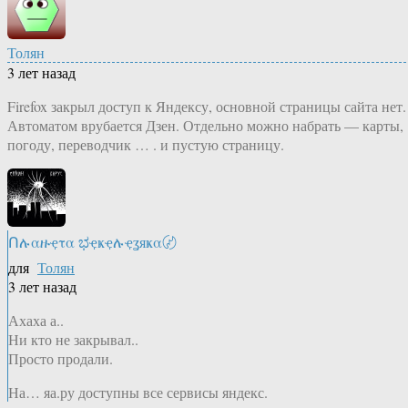
Толян
3 лет назад
Firefox закрыл доступ к Яндексу, основной страницы сайта нет.
Автоматом врубается Дзен. Отдельно можно набрать — карты,
погоду, переводчик … . и пустую страницу.
Ոሉαዙҿτα ಭҿҝҿሉҿʓяҝα〄
для
Толян
3 лет назад
Ахаха а..
Ни кто не закрывал..
Просто продали.
На… яа.ру доступны все сервисы яндекс.