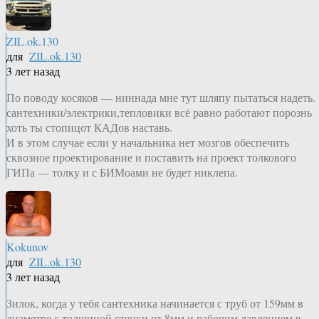
ZIL.ok.130
для
ZIL.ok.130
3 лет назад
По поводу косяков — ниннада мне тут шляпу пытаться надеть.
сантехники/электрики,тепловики всё равно работают порознь
хоть ты стопицот КАДов наставь.
И в этом случае если у начальника нет мозгов обеспечить
сквозное проектирование и поставить на проект толкового
ГИПа — толку и с БИМоами не будет никлепа.
Kokunov
для
ZIL.ok.130
3 лет назад
Зилок, когда у тебя сантехника начинается с труб от 159мм в
диаметре с толщиной стенки от 8мм и рабочим давлением в