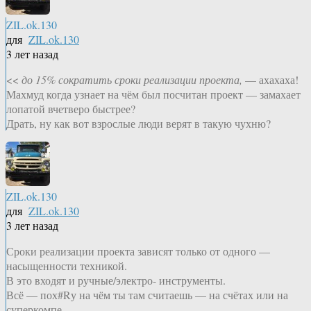
ZIL.ok.130
для
ZIL.ok.130
3 лет назад
<<
до 15% сократить сроки реализации проекта,
— ахахаха!
Махмуд когда узнает на чём был посчитан проект — замахает
лопатой вчетверо быстрее?
Драть, ну как вот взрослые люди верят в такую чухню?
ZIL.ok.130
для
ZIL.ok.130
3 лет назад
Сроки реализации проекта зависят только от одного —
насыщенности техникой.
В это входят и ручные/электро- инструменты.
Всё — пох#Rу на чём ты там считаешь — на счётах или на
суперкомпе.