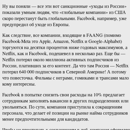
Ну вы поняли — все эти вот санкционные «уходы из России»
показали умным людям, что «глобальные компании» из США
скоро перестанут быть глобальными. Facebook, например, уже
предупредил об уходе из Европы.
Как следствие, все компании, входящие в FAANG (помимо
Facebook-Meta это Apple, Amazon, Netflix и Google-Alphabet)
торгуются на десятки процентов ниже годовых максимумов, а
Netflix, как и Facebook, подешевел в несколько раз. Еще бы —
Netflix потерял около миллиона активных подписчиков из
России, плативших за его контент. Да что там Россия — Netflix
потерял 640 000 подписчиков в Северной Америке! А потому
что повесточка. Фильмы с неграми, гомиками и трансами мало
кому интересны.
Facebook в попытке снизить свои расходы на 10% предлагает
сотрудникам заполнять вакансии в других подразделениях или
увольняться. По сути, компания приступила к сокращениям
персонала, что делает её позиции на рынке найма сотрудников
менее предпочтительными для кандидатов.
Чтобы не приступать к сокращениям в лоб, компания оформляе