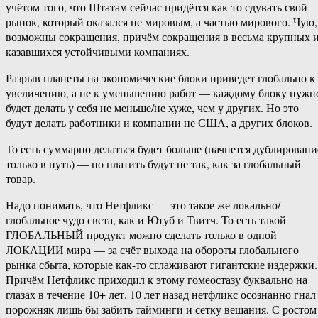
учётом того, что Штатам сейчас придётся как-то сдувать свой
рынок, который оказался не мировым, а частью мирового. Чую,
возможны сокращения, причём сокращения в весьма крупных 
казавшихся устойчивыми компаниях.
Разрыв планеты на экономические блоки приведет глобально к
увеличению, а не к уменьшению работ — каждому блоку нужн
будет делать у себя не меньше/не хуже, чем у других. Но это
будут делать работники и компании не США, а других блоков.
То есть суммарно делаться будет больше (начнется дублировани
только в путь) — но платить будут не так, как за глобальный
товар.
Надо понимать, что Нетфликс — это такое же локально/
глобальное чудо света, как и Ютуб и Твитч. То есть такой
ГЛОБАЛЬНЫЙ продукт можно сделать только в одной
ЛОКАЦИИ мира — за счёт выхода на обороты глобального
рынка сбыта, которые как-то сглаживают гигантские издержки.
Причём Нетфликс приходил к этому гомеостазу буквально на
глазах в течение 10+ лет. 10 лет назад нетфликс осознанно гнал
порожняк лишь бы забить тайминги и сетку вещания. С ростом