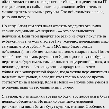
обеспечивает из них отток денег, а тебе приток денег, то на IT-
специалистов, их найм, поиск и релокацию действительно
можно тратить огромные ресурсы. Это всё отольётся в плюс,
рано или поздно.
Но когда Запад сам себя начал отрезать от других экономик
своими безумными «санкциями» — это всё становится
ненужным. Если твой продукт всё равно не будут покупать за
рубежом или в чужом кластере (тут, конечно, американцы дико
затупили, что отрубили Visa и MC, надо было тоньше
действовать), то тебе нет смысла настолько надрываться. Пото
что в битве экономик результат всё равно достигнут не будет,
переживать будет иметь смысл только за внутренний рынок, а 
неплохо делится и без конкуренции продуктов — зачем
убиваться в конкурентной борьбе, когда можно перемигнуться 
поделить весь рынок, а объединяться только в борьбе против
третьего? Виза и Мастер, Кола и Пепси — вполне себе умеют в
дуополии, вряд ли это единичный пример.
Я уверен, что айтишники всё равно будут востребованы и буду
неплохо обеспечены. Но именно ради международной
релокации за ними бегать будут куда как меньше. Особенно с