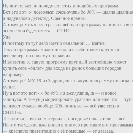
Ну вот только по поводу вот этих и подобных программ.
Вот это вот <<
позволяет сэкономить до 30%
— шляпа шляпна
и надувалово детектед. Обычное враньё.
А томущо хоть какую разволшебную программу напиши в сво
основе она будет иметь … СНИП.
Упс.
И поэтому то тут дело идёт о банальной … взятке.
Такую программу может позволить себе только крупный
девелопер, по нашему подрядчик.
И заплатив за такую программу крупный застройщик может
купить себе «билет» для входа на рынок больших городов
например.
А томущо СМУ-19 из Задрищенска такую программу никогда н
купит.
Ну а вот это вот: <<
до 40% на эксплуатации
— и вовсе
залипуха. А томущо моделировать ураганы или ещё что — туп
уже есть
не имеет смысла вообще. Ибо опять же — всё
в
СНИПах.
Тектоника, грунты, материалы, погодные показатели — всё.
Но это ты удачненько попал в пример про такие вот программ
— красивую презентацию с её помощью — эт даааааа.