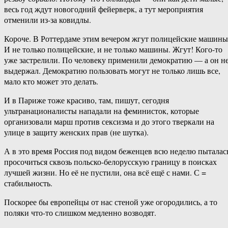
весь год ждут новогодний фейерверк, а тут мероприятия
отменили из-за ковидлы.
Короче. В Роттердаме этим вечером жгут полицейские машины
И не только полицейские, и не только машины. Жгут! Кого-то
уже застрелили. По человеку применили демократию — а он н
выдержал. Демократию пользовать могут не только лишь все,
мало кто может это делать.
И в Париже тоже красиво, там, пишут, сегодня
ультранационалисты нападали на феминисток, которые
организовали марш против сексизма и до этого тверкали на
улице в защиту женских прав (не шутка).
А в это время Россия под видом беженцев всю неделю пыталас
просочиться сквозь польско-белорусскую границу в поисках
лучшей жизни. Но её не пустили, она всё ещё с нами. С =
стабильность.
Поскорее бы европейцы от нас стеной уже огородились, а то
поляки что-то слишком медленно возводят.