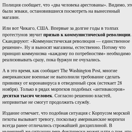
Полиция сообщает, что «два человека арестованы». Видимо, эт
были зеваки, остановившиеся посмотреть на вынесенный
магазин.
Или вот Чикаго, США. Впервые за долгие годы в толпах
призыв к коммунистической революции
протестунов звучит
.
Скандируют: «Коммунистическая революция — единственное
решение». Ну и выносят магазины, естественно. Потому что
принцип коммунизма «каждому по потребностям» необходимо
реализовывать сразу, пока буржуи не очухались.
А в это время, как сообщает The Washington Post, многие
американские военные не выполнили требование сделать
прививку от коронавируса в отведенный срок (истекает 28
ноября). Только в рядах морпехов подобных «антиваксеров»
десятки тысяч человек
. Согласно решению властей,
непривитые не смогут продолжить службу.
Издание отмечает, что подобная ситуация с Корпусом морской
пехоты вызывает тревогу, поскольку американские морпехи
всегда ранее отличались строжайшей дисциплиной. В
нынешней же ситуации речь фактически может идти о том, что