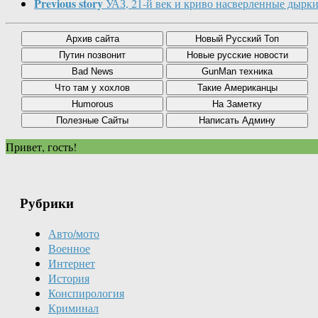
Previous story
УАЗ, 21-й век и криво насверленные дырк
Привет, гость!
Рубрики
Авто/мото
Военное
Интернет
История
Конспирология
Криминал