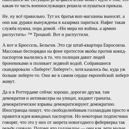
какая-то часть военнослужащих решила ослушаться приказа.
Не, ну всё правильно. Тут их братья вип-магазины выносят, а
они как дураки вынуждены в казармах париться. Нафиг такая
служба нужна, пора домой. «Ни мира ни войны, а армию
распустить» ™ Троцкий. Вот и распустили.
А вот и Брюссель, Бельгия. Это где штаб-квартира Евросоюза.
Массовые беспорядки на фоне протестов якобы против ковид-
паспортов вылились в то, что полиция давит людей
броневиками и поливает ледяной водой. Собравшиеся
скандировали «Либерте! Либерте!», хотя казалось бы, куда уж
больше либерте-то. Они же в самом сердце европейской либерт
живут.
Да и в Роттердаме сейчас хорошо, дорогие друзья, там
демократия и антиваксеры на улицах, кидают гранаты,
демократические взрывы демократизируют демократию.
Иностранцы пишут, что свободолюбивым голландцам просто 
нравится идея ковидных паспортов. Но некоторые подписчики
говорят, что это у них от запрета новогоднего фейерверка так
резьбу сорвало. Потому что голландцы — они как дети малые,