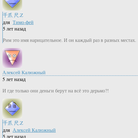
千爪 尺.Z
для
Тимо-фей
5 лет назад
Рим это имя нарицательное. И он каждый раз в разных местах.
Алексей Калюжный
5 лет назад
И где только они деньги берут на всё это дерьмо?!
千爪 尺.Z
для
Алексей Калюжный
5 лет назад