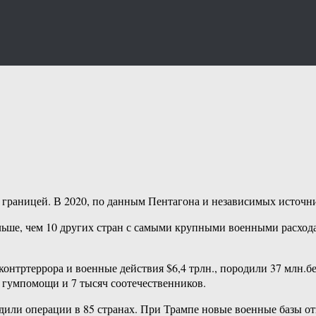
границей. В 2020, по данным Пентагона и независимых источни
ьше, чем 10 других стран с самыми крупными военными расходам
нтртеррора и военные действия $6,4 трлн., породили 37 млн.беж
 гумпомощи и 7 тысяч соотечественников.
дили операции в 85 странах. При Трампе новые военные базы о