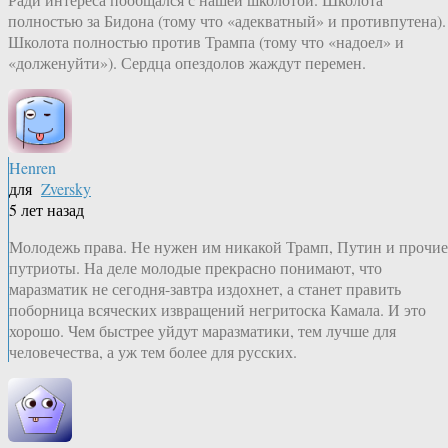
полностью за Бидона (тому что «адекватный» и противпутена).
Школота полностью против Трампа (тому что «надоел» и
«долженуйти»). Сердца опездолов жаждут перемен.
Henren
для
Zversky
5 лет назад
Молодежь права. Не нужен им никакой Трамп, Путин и прочие
путриоты. На деле молодые прекрасно понимают, что
маразматик не сегодня-завтра издохнет, а станет править
поборница всяческих извращений негритоска Камала. И это
хорошо. Чем быстрее уйдут маразматики, тем лучше для
человечества, а уж тем более для русских.