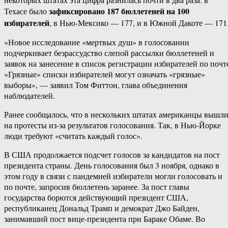
зафиксировано 187 бюллетеней на 100
Техасе было
избирателей
, в Нью-Мексико — 177, и в Южной Дакоте — 171
«Новое исследование «мертвых душ» в голосовании
подчеркивает безрассудство слепой рассылки бюллетеней и
заявок на занесение в список регистрации избирателей по почт
«Грязные» списки избирателей могут означать «грязные»
выборы», — заявил Том Фиттон, глава объединения
наблюдателей.
Ранее сообщалось, что в нескольких штатах американцы вышл
на протесты из-за результатов голосования. Так, в Нью-Йорке
люди требуют «считать каждый голос».
В США продолжается подсчет голосов за кандидатов на пост
президента страны. День голосования был 3 ноября, однако в
этом году в связи с пандемией избиратели могли голосовать и
по почте, запросив бюллетень заранее. За пост главы
государства борются действующий президент США,
республиканец Дональд Трамп и демократ Джо Байден,
занимавший пост вице-президента при Бараке Обаме. Во