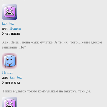
kak_tuz
для
Henren
5 лет назад
Хех , Змей , вона жыж мулатке. А ты их , того…кальвадосом
запивашь. Не?
Henren
для
kak_tuz
5 лет назад
Таких мулаток токмо коммунякам на закуску, таки да.