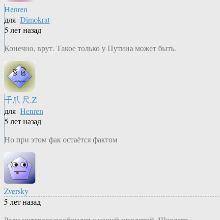
Henren
для
Dimokrat
5 лет назад
Конечно, врут. Такое только у Путина может быть.
千爪 尺.Z
для
Henren
5 лет назад
Но при этом фак остаётся фактом
Zversky
5 лет назад
Ради интереса пообщался с нашей школотой. Школота