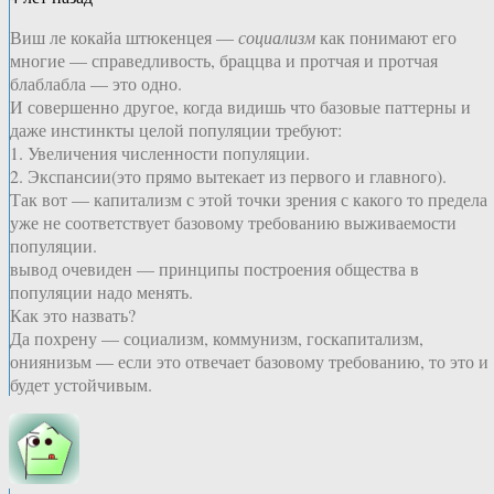
Виш ле кокайа штюкенцея —
социализм
как понимают его
многие — справедливость, браццва и протчая и протчая
блаблабла — это одно.
И совершенно другое, когда видишь что базовые паттерны и
даже инстинкты целой популяции требуют:
1. Увеличения численности популяции.
2. Экспансии(это прямо вытекает из первого и главного).
Так вот — капитализм с этой точки зрения с какого то предела
уже не соответствует базовому требованию выживаемости
популяции.
вывод очевиден — принципы построения общества в
популяции надо менять.
Как это назвать?
Да похрену — социализм, коммунизм, госкапитализм,
ониянизьм — если это отвечает базовому требованию, то это и
будет устойчивым.