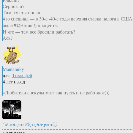
Сериозли?
Тим, тут ты попал.
4 ю спешиал — в 30-е -40-е годы верхняя ставка налога в США
92
была
(Наташ!) процента.
И что — там все бросили работать?
Ась?
Mautanuky
для
Тимо-фей
4 лет назад
«Любители спекульнуть» так пусть и не работают))).
Ոሉαዙҿτα ಭҿҝҿሉҿʓяҝα〄
4 лет назад