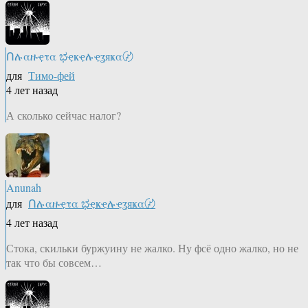
Ոሉαዙҿτα ಭҿҝҿሉҿʓяҝα〄
для
Тимо-фей
4 лет назад
А сколько сейчас налог?
Anunah
для
Ոሉαዙҿτα ಭҿҝҿሉҿʓяҝα〄
4 лет назад
Стока, скильки буржуину не жалко. Ну фсё одно жалко, но не
так что бы совсем…