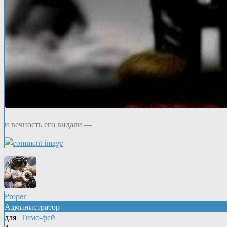
и вечность его видали —
Proper
Администратор
для
Тимо-фей