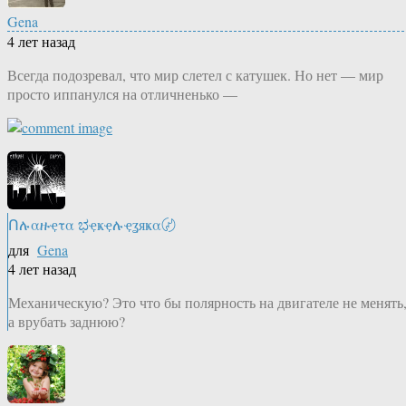
Gena
4 лет назад
Всегда подозревал, что мир слетел с катушек. Но нет — мир
просто иппанулся на отличненько —
Ոሉαዙҿτα ಭҿҝҿሉҿʓяҝα〄
для
Gena
4 лет назад
Механическую? Это что бы полярность на двигателе не менять
а врубать заднюю?