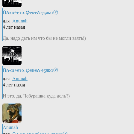
Ոሉαዙҿτα ಭҿҝҿሉҿʓяҝα〄
для
Anunah
4 лет назад
Да, надо дать им что бы не могли взять!)
Ոሉαዙҿτα ಭҿҝҿሉҿʓяҝα〄
для
Anunah
4 лет назад
И это, да, Чебурашка куда делъ?)
Anunah
для
Ոሉαዙҿτα ಭҿҝҿሉҿʓяҝα〄