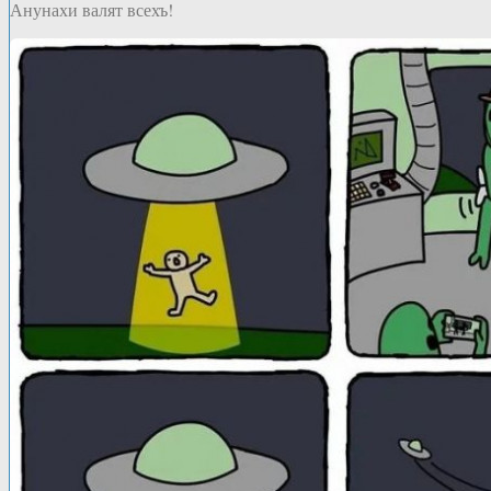
Анунахи валят всехъ!