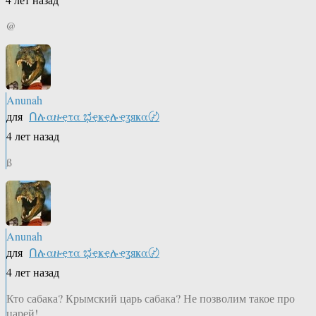
@
Anunah
для
Ոሉαዙҿτα ಭҿҝҿሉҿʓяҝα〄
4 лет назад
ß
Anunah
для
Ոሉαዙҿτα ಭҿҝҿሉҿʓяҝα〄
4 лет назад
Кто сабака? Крымский царь сабака? Не позволим такое про
царей!