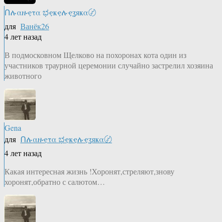
Ոሉαዙҿτα ಭҿҝҿሉҿʓяҝα〄
для
Ванёк26
4 лет назад
В подмосковном Щелково на похоронах кота один из
участников траурной церемонии случайно застрелил хозяина
животного
Gena
для
Ոሉαዙҿτα ಭҿҝҿሉҿʓяҝα〄
4 лет назад
Какая интересная жизнь !Хоронят,стреляют,знову
хоронят,обратно с салютом…