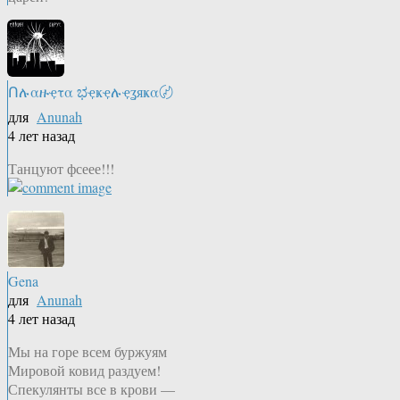
Ոሉαዙҿτα ಭҿҝҿሉҿʓяҝα〄
для
Anunah
4 лет назад
Танцуют фсеее!!!
Gena
для
Anunah
4 лет назад
Мы на горе всем буржуям
Мировой ковид раздуем!
Спекулянты все в крови —