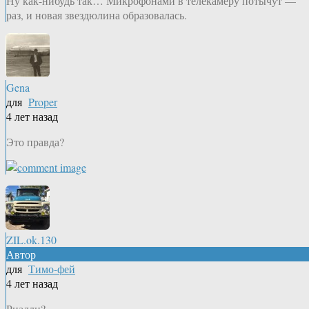
Ну как-нибудь так… Микрофонами в телекамеру потычут —
раз, и новая звездюлина образовалась.
Gena
для
Proper
4 лет назад
Это правда?
ZIL.ok.130
Автор
для
Тимо-фей
4 лет назад
Риалли?