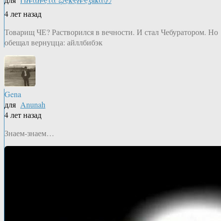
4 лет назад
Товарищ ЧЕ? Растворился в вечности. И стал Чебуратором. Но
обещал вернуцца: айллбибэк
Gena
для
Anunah
4 лет назад
Знаем-знаем…