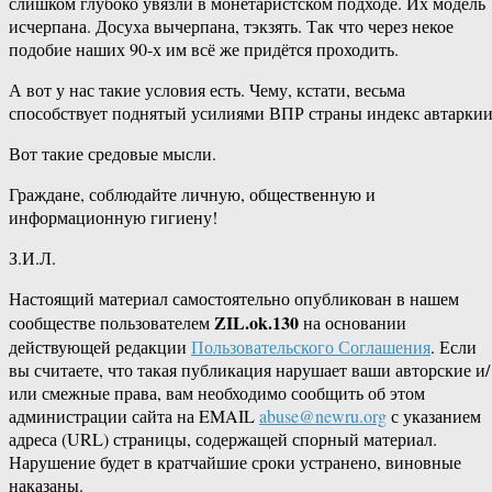
слишком глубоко увязли в монетаристском подходе. Их модель
исчерпана. Досуха вычерпана, тэкзять. Так что через некое
подобие наших 90-х им всё же придётся проходить.
А вот у нас такие условия есть. Чему, кстати, весьма
способствует поднятый усилиями ВПР страны индекс автаркии
Вот такие средовые мысли.
Граждане, соблюдайте личную, общественную и
информационную гигиену!
З.И.Л.
Настоящий материал самостоятельно опубликован в нашем
ZIL.ok.130
сообществе пользователем
на основании
действующей редакции
Пользовательского Соглашения
. Если
вы считаете, что такая публикация нарушает ваши авторские и/
или смежные права, вам необходимо сообщить об этом
администрации сайта на EMAIL
abuse@newru.org
с указанием
адреса (URL) страницы, содержащей спорный материал.
Нарушение будет в кратчайшие сроки устранено, виновные
наказаны.