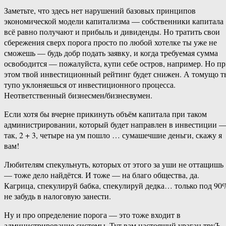
Заметьте, что здесь нет нарушений базовых принципов
экономической модели капитализма — собственники капитала
всё равно получают и прибыль и дивиденды. Но тратить свои
сбережения сверх порога просто по любой хотелке ты уже не
сможешь — будь добр подать заявку, и когда требуемая сумма
освободится — пожалуйста, купи себе остров, например. Но п
этом твой инвестиционный рейтинг будет снижен. А томущо т
тупо уклоняешься от инвестиционного процесса.
Неответственный бизнесмен/бизнесвумен.
Если хотя бы вчерне прикинуть объём капитала при таком
администрировании, который будет направлен в инвестиции 
так, 2 + 3, четыре на ум пошло … сумашечшие деньги, скажу я
вам!
Любителям спекульнуть, которых от этого за уши не оттащишь
— тоже дело найдётся. И тоже — на благо общества, да.
Кагрица, спекулируй бабка, спекулируй дедка… только под 90
не забудь в налоговую занести.
Ну и про определение порога — это тоже входит в
администрирование системы. Тут вам настоящий ураган труЪ-