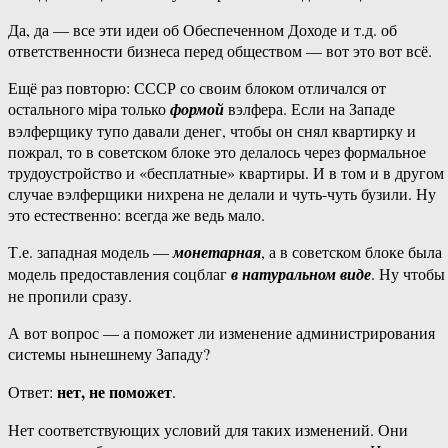
Да, да — все эти идеи об Обеспеченном Доходе и т.д. об
ответственности бизнеса перед обществом — вот это вот всё.
Ещё раз повторю: СССР со своим блоком отличался от
остального мiра только
формой
вэлфера. Если на Западе
вэлферщику тупо давали денег, чтобы он снял квартирку и
пожрал, то в советском блоке это делалось через формальное
трудоустройство и «бесплатные» квартиры. И в том и в другом
случае вэлферщики нихрена не делали и чуть-чуть бузили. Ну
это естественно: всегда же ведь мало.
Т.е. западная модель —
монетарная
, а в советском блоке была
модель предоставления соцблаг
в натуральном виде
. Ну чтобы
не пропили сразу.
А вот вопрос — а поможет ли изменение администрирования
системы нынешнему Западу?
нет, не поможет
Ответ:
.
Нет соответствующих условий для таких изменений. Они