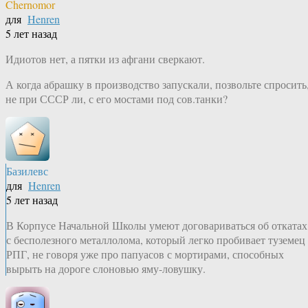
Chernomor
для
Henren
5 лет назад
Идиотов нет, а пятки из афгани сверкают.
А когда абрашку в производство запускали, позвольте спросить
не при СССР ли, с его мостами под сов.танки?
Базилевс
для
Henren
5 лет назад
В Корпусе Начальной Школы умеют договариваться об откатах
с бесполезного металлолома, который легко пробивает туземец 
РПГ, не говоря уже про папуасов с мортирами, способных
вырыть на дороге слоновью яму-ловушку.