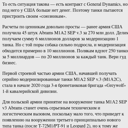
То есть ситуация такова — есть контракт с General Dynamics, но
под него у США больше нет денег. Поэтому танки пытаются
пристроить своим «союзникам».
Расчеты по ценникам довольно просты — ранее армия США
получила 45 штук Abrams M1A2 SEP v.3 за 270 млн долл. Дели
получаем сумму 6 миллионов долларов за модернизацию 1
танка. Но с той поры собака сильно подросла, и модернизация
обходится примерно в 10 миллионов. Полякам вдуют 250 танко
за 5 миллиардов — по 20 миллионов за каждый танк. Вери гуд
бизнес.
Первой строевой частью армии США, начавшей получать
серийно модернизированные танки M1A2 SEP v.3 (М1А2С),
стала в начале 2020 года 3-я бронетанковая бригада «Greywolf»
1-й кавалерийской дивизии.
Для польской армии принятие на вооружение танка М1А2 SEP
v3 Abrams станет очень серьезным техническим и
логистическим вызовом, поскольку мало того, что приведет к
появлению на вооружении третьего принципиально нового
типа танка (после T-72M1/PT-91 и Leopard 2), но к тому же