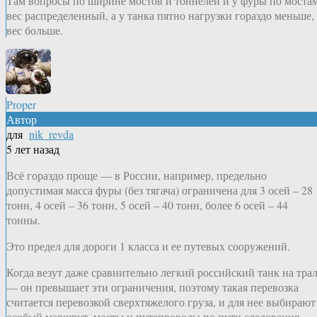
Там вопросы по ширине мостов и тоннелей и у фуры по моста
вес распределенный, а у танка пятно нагрузки гораздо меньше, 
вес больше.
Proper
Автор
для
nik_revda
5 лет назад
Всё гораздо проще — в России, например, предельно
допустимая масса фуры (без тягача) ограничена для 3 осей – 28
тонн, 4 осей – 36 тонн, 5 осей – 40 тонн, более 6 осей – 44
тонны.
Это предел для дороги 1 класса и ее путевых сооружений.
Когда везут даже сравнительно легкий российский танк на тра
— он превышает эти ограничения, поэтому такая перевозка
считается перевозкой сверхтяжелого груза, и для нее выбирают
особый маршрут, мосты и путепроводы по пути следования