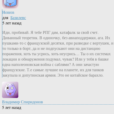
Henren
для
Базилевс
5 лет назад
Иди, пробивай. Я тебе РПГ дам, катафалк за свой счет.
Диванный теоретик. В одиночку, без авиаподдержки, ага. Их
пушками-то с французской десятки, при разведке с вертушек, и
то только в борт, да и не подпускают они на дистанцию
поражения, хоть ты усрись, хоть неусрись… Ты о их системах
локации и обнаружения подумал, чувак? Или у тебя в башке
одна наполеоновская война с саблями? А они зачастую
французские. Т.е самые лучшие на планете, их для танков
закупала и допутинская армия. Это не китайское барахло.
Владимир Спиридонов
5 лет назад