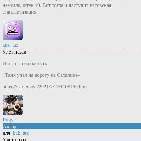
немедля, штук 40. Вот тогда и наступит натовская
стандартизация.
kak_tuz
5 лет назад
Йопта . тожи могуть:
«Танк упал на дорогу на Сахалине»
https://vz.ru/news/2021/7/12/1108450.html
Proper
Автор
для
kak_tuz
5 лет назад