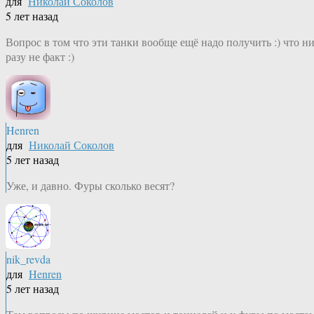
для
Николай Соколов
5 лет назад
Вопрос в том что эти танки вообще ещё надо получить :) что н
разу не факт :)
Henren
для
Николай Соколов
5 лет назад
Уже, и давно. Фуры сколько весят?
nik_revda
для
Henren
5 лет назад