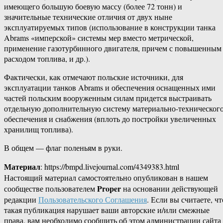
имеющего большую боевую массу (более 72 тонн) и
значительные технические отличия от двух ныне
эксплуатируемых типов (использование в конструкции танка
Abrams «имперской» системы мер вместо метрической,
применение газотурбинного двигателя, причем с повышенным
расходом топлива, и др.).
Фактически, как отмечают польские источники, для
эксплуатации танков Abrams и обеспечения оснащенных ими
частей польским вооруженным силам придется выстраивать
отдельную дополнительную систему материально-техническог
обеспечения и снабжения (вплоть до постройки увеличенных
хранилищ топлива).
В общем — флаг поленьям в руки.
Материал
: https://bmpd.livejournal.com/4349383.html
Настоящий материал самостоятельно опубликован в нашем
Proper
сообществе пользователем
на основании действующей
редакции
Пользовательского Соглашения
. Если вы считаете, чт
такая публикация нарушает ваши авторские и/или смежные
права, вам необходимо сообщить об этом администрации сайта