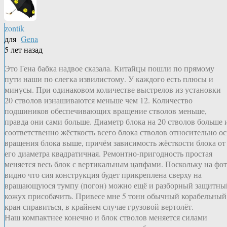
zontik
для
Gena
5 лет назад
Это Гена бабка надвое сказала. Китайцы пошли по прямому
пути наши по слегка извилистому. У каждого есть плюсы и
минусы. При одинаковом количестве выстрелов из установки
20 стволов изнашиваются меньше чем 12. Количество
подшиников обеспечивающих вращение стволов меньше,
правда они сами больше. Диаметр блока на 20 стволов больше 
соответственно жёсткость всего блока стволов относительно о
вращения блока выше, причём зависимость жёсткости блока от
его диаметра квадратичная. Ремонтно-пригодность простая
меняется весь блок с вертикальным цапфами. Поскольку на фо
видно что сия конструкция будет прикреплена сверху на
вращающуюся тумпу (погон) можно ещё и разборный защитны
кожух присобачить. Привесе мне 5 тонн обычный корабельный
кран справиться, в крайнем случае грузовой вертолёт.
Наш компактнее конечно и блок стволов меняется силами