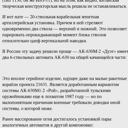
творческая конструкторская мысль решила не останавливаться.
И вот нате — 20-ствольная корабельная зенитная
артиллерийская установка. Причем в ней стреляют
одновременно два ствола — верхний и нижний. Это позволяет
парировать опрокидывающий момент блока стволов
относительно цапф вертикальной наводки.
В России эту задачу решили проще — АК-630М-2 «Дуэт» имее
два 6-ствольных автомата АК-630 на общей качающейся части:
Это вполне серийное изделие, идущее даже на малые ракетные
корабли проекта 21631. Является доработанным вариантом
системы АК-630М1-2 «Рой», разработанной тульскими
оружейниками еще в лохматом 1987 году — но по
малопонятным причинам военные требовали доводки иной
системы, о которой ниже.
Ранее массирование огня достигалось установкой пары
аналогичных автоматов в другой компоновке: