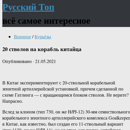
Русский Топ
всё самое интересное
Военное
/
Курьёзы
20 стволов на корабль китайца
Опубликовано
·
21.05.2021
В Китае экспериментируют с 20-ствольной корабельной
зенитной артиллерийской установкой, причем сделанной по
схеме Гатлинга — с вращающимся блоком стволов. Не верите?
Напрасно.
Вслед за клоном (тип 730, он же H/PJ-12) 30-мм семиствольног
корабельного зенитного артиллерийского комплекса Goalkeeper
в Китае, как известно, был создан его 11-ствольный вариант
(тип 1130, он же H/PJ-11), но на этом, как видно, китайская