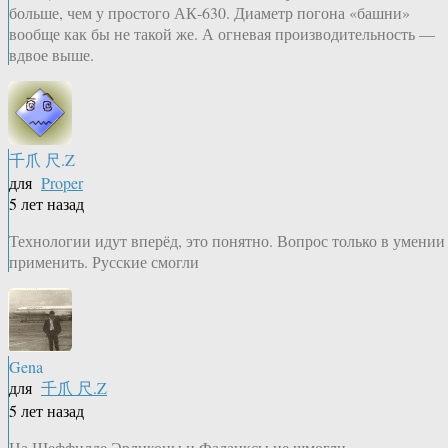
больше, чем у простого АК-630. Диаметр погона «башни»
вообще как бы не такой же. А огневая производительность —
вдвое выше.
千爪 尺.Z
для
Proper
5 лет назад
Технологии идут вперёд, это понятно. Вопрос только в умении
применить. Русские смогли
Gena
для
千爪 尺.Z
5 лет назад
На Шеффилде Эрликоны и Фаланксы не шмогли.