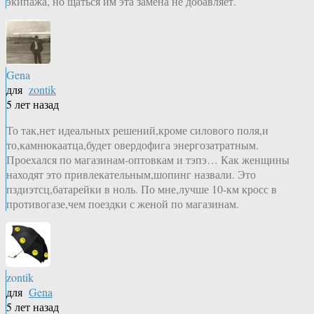
экипажа, но щаться им эта замена не добавляет.
Gena
для
zontik
5 лет назад
То так,нет идеальных решений,кроме силового поля,и
то,камнюкаатца,будет овердофига энергозатратным.
Проехался по магазинам-оптовкам и тэпэ… Как женщины
находят это привлекательным,шопинг назвали. Это
пздиэтсц,батарейки в ноль. По мне,лучше 10-км кросс в
противогазе,чем поездки с женой по магазинам.
zontik
для
Gena
5 лет назад