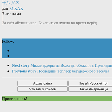
千爪 尺.Z
для
O KAK
7 лет назад
За счёт айтишников. Бэкапиться нужно во время перёд
Follow:
Next story
Миллиардеры из Вологды сбежали в Ирланди
Previous story
Последний всплеск безудержного веселья
Привет, гость!