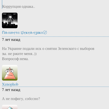
Коррупция однака..
Ոሉαዙҿτα ಭҿҝҿሉҿʓяҝα〄
7 лет назад
На Украине подали иск о снятии Зеленского с выборов
зы. не ржите меня..))
Вопрософ нема.
Xenophob
7 лет назад
А не пофигу, собссно?