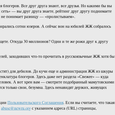
 блогеров. Все друг друга знают, все друзья. Но какими бы вы
сеть» — вы друг друга знаете, рейтинг друг другу поднимаете
о не понимает разницу — «пролистываем».
бирались сотни юзеров. А сейчас вон на юбилей ЖЖ собралось
ете. Откуда 30 миллионов? Одни и те же рожи друг к другу
телей, заходивших что-то прочитать в русскоязычные ЖЖ хотя бы
астят) для дебилов. До кучи еще и администрация ЖЖ из шкуры
енклатура блогеров. Здесь даже нет раздела «Свежее» — куда
й человек. А вот хрен вам — смотрите подобранный мамутовскими
тся только свои, безумна. Здесь ненавидят дерзких, живущих
кции
Пользовательского Соглашения
. Если вы считаете, что такая
L
abuse@newru.org
с указанием адреса (URL) страницы,