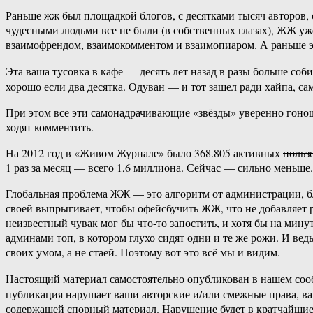
Раньше жж был площадкой блогов, с десятками тысяч авторов, с
чудесными людьми все не были (в собственных глазах), ЖЖ уже
взаимофрендом, взаимокомментом и взаимопиаром. А раньше эт
Эта ваша тусовка в кафе — десять лет назад в разы больше соб
хорошо если два десятка. Одуван — и тот зашел ради хайпа, са
При этом все эти самонадрачивающие «звёзды» уверенно гоно
ходят комментить.
На 2012 год в «Живом Журнале» было 368.805 активных
польз
1 раз за месяц — всего 1,6 миллиона. Сейчас — сильно меньше.
Глобальная проблема ЖЖ — это алгоритм от администрации, бл
своей выпрыгивает, чтобы офейсбучить ЖЖ, что не добавляет р
неизвестный чувак мог бы что-то запостить, и хотя бы на мину
админами топ, в котором глухо сидят одни и те же рожи. И вед
своих умом, а не стаей. Поэтому вот это всё мы и видим.
Настоящий материал самостоятельно опубликован в нашем соо
публикация нарушает ваши авторские и/или смежные права, в
содержащей спорный материал. Нарушение будет в кратчайшие