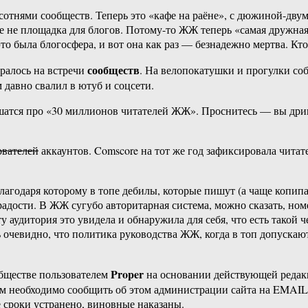
отнями сообществ. Теперь это «кафе на раёне», с дюжиной-двумя
 не площадка для блогов. Потому-то ЖЖ теперь «самая дружная 
о была блогосфера, и вот она как раз — безнадежно мертва. Кт
сообществ
иралось на встречи
. На велопокатушки и прогулки со
м давно свалил в ютуб и соцсети.
шатся про «30 миллионов читателей ЖЖ». Проснитесь — вы дрищ
ователей
аккаунтов. Comscore на тот же год зафиксировала чита
агодаря которому в топе дебилы, которые пишут (а чаще копип
адости. В ЖЖ сугубо авторитарная система, можно сказать, ном
ту аудитория это увидела и обнаружила для себя, что есть тако
ь очевидно, что политика руководства ЖЖ, когда в топ допускаю
Proper
бществе пользователем
на основании действующей реда
ам необходимо сообщить об этом администрации сайта на EMAI
 сроки устранено, виновные наказаны.