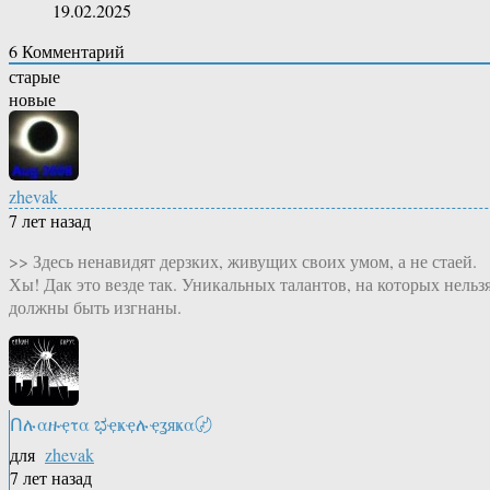
19.02.2025
6
Комментарий
старые
новые
zhevak
7 лет назад
>> Здесь ненавидят дерзких, живущих своих умом, а не стаей.
Хы! Дак это везде так. Уникальных талантов, на которых нель
должны быть изгнаны.
Ոሉαዙҿτα ಭҿҝҿሉҿʓяҝα〄
для
zhevak
7 лет назад