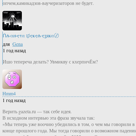
опчем,камикадзов-ваучеризаторов не будет.
Ոሉαዙҿτα ಭҿҝҿሉҿʓяҝα〄
для
Gena
1 год назад
Ишо тепереча делать? Увмикву с кхерпичЁм?
Hmm4
1 год назад
Верить gazeta.ru — так себе идея.
В исходном интервью эта фраза звучала так:
«Мы теперь уже воочию убедились в том, о чем мы говорили в
конце прошлого года. Мы тогда говорили о возможном падени