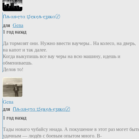
Ոሉαዙҿτα ಭҿҝҿሉҿʓяҝα〄
для
Gena
1 год назад
Да тормозят они. Нужно ввести ваучеры.. На колесо, на дверь,
на капот и так далее.
Когда выкупишь все вау черы на всю машину, идешь и
обмениваешь.
Делов то!
Gena
для
Ոሉαዙҿτα ಭҿҝҿሉҿʓяҝα〄
1 год назад
Тады новаго чубайсу ннада. А покушение в этот раз могет быт
удачным — людёв с боевым опытом много. В-