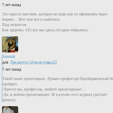
7 лет назад
Это просто шествие, которое не надо как то оформлять через
мэрию… Вот они все и набились
Под лозунгом
Как здорово, чТо все мы здесь сегодня собрались!
Anunah
для
Ոሉαዙҿτα ಭҿҝҿሉҿʓяҝα〄
7 лет назад
Такой ныне пролетариат. Думаю профэссор Преображенскай б
одобрил.
-Просто вы, профессор, любите пролетариант…
-Да, я люблю пролетариант. И я куплю этот журнал (достаёт
деньги).