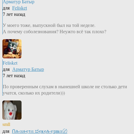
Арматур Батыр
для
Felisket
7 лет назад
У моего тоже, выпускной был на той неделе.
А почему соболезнования? Неужто всё так плохо?
Felisket
для
Арматур Батыр
7 лет назад
По проверенным слухам в нынешней школе не столько дети
учатся, сколько их родители)))
smll
для
Ոሉαዙҿτα ಭҿҝҿሉҿʓяҝα〄