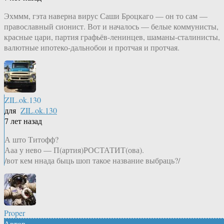
Эхммм, гэта наверна вирус Саши Броцкаго — он то сам —
православный сионист. Вот и началось — белые коммунисты,
красные цари, партия графьёв-ленинцев, шаманы-сталинисты,
валютные ипотеко-дальнобои и протчая и протчая.
ZIL.ok.130
для
ZIL.ok.130
7 лет назад
А што Титофф?
Ааа у нево — П(артия)РОСТАТИТ(ова).
/вот кем ннада быць шоп такое название выбраць?/
Proper
Автор