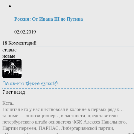
Россия: От Ивана III до Путина
02.02.2019
18
Комментарий
старые
новые
Ոሉαዙҿτα ಭҿҝҿሉҿʓяҝα〄
7 лет назад
Кста..
Почитал кто у нас шествовоал в колонне в первых рядах…
за ними — оппозиционеры, в частности, представители
петербургского штаба основателя ФБК Алексея Навального,
Партии перемен, ПАРНАС, Либертарианской партии,