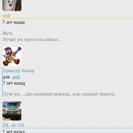
smll
7 лет назад
Жуть
Лучше уж про илона маска…
Арматур Батыр
для
smll
7 лет назад
Луче уж.. ,,про атомный реактор,, или лунный трактер..
ZIL.ok.130
7 лет назад