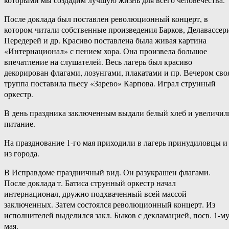
После доклада был поставлен революционный концерт, в
котором читали собственные произведения Барков, Делавассер
Передерей и др. Красиво поставлена была живая картина
«Интернационал» с пением хора. Она произвела большое
впечатление на слушателей. Весь лагерь был красиво
декорирован флагами, лозунгами, плакатами и пр. Вечером сво
труппа поставила пьесу «Зарево» Карпова. Играл струнный
оркестр.
В день праздника заключенным выдали белый хлеб и увеличил
питание.
На празднование 1-го мая приходили в лагерь принудиловцы и
из города.
В Исправдоме праздничный вид. Он разукрашен флагами.
После доклада т. Батиса струнный оркестр начал
интернационал, дружно подхваченный всей массой
заключенных. Затем состоялся революционный концерт. Из
исполнителей выделился закл. Быков с декламацией, посв. 1-м
мая.