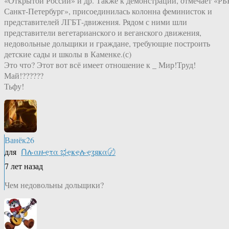
«Открытой России» и др. Также к демонстрации, отмечает «РБ
Санкт-Петербург», присоединилась колонна феминисток и
представителей ЛГБТ-движения. Рядом с ними шли
представители вегетарианского и веганского движения,
недовольные дольщики и граждане, требующие построить
детские сады и школы в Каменке.(с)
Это что? Этот вот всё имеет отношение к _ Мир!Труд!
Май!??????
Тьфу!
Ванёк26
для
Ոሉαዙҿτα ಭҿҝҿሉҿʓяҝα〄
7 лет назад
Чем недовольны дольщики?